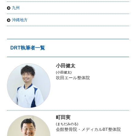
九州
沖縄地方
DRT執筆者一覧
小田健太
(小田健太)
吹田エール整体院
町田実
(まちだみのる)
会館整骨院・メディカルBT整体院