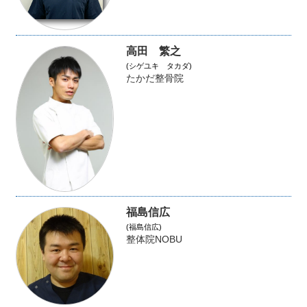
高田 繁之
(シゲユキ タカダ)
たかだ整骨院
福島信広
(福島信広)
整体院NOBU