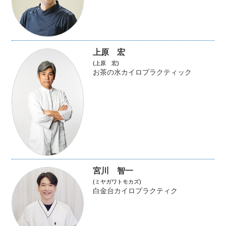
上原 宏
(上原 宏)
お茶の水カイロプラクティック
宮川 智一
(ミヤガワトモカズ)
白金台カイロプラクティク