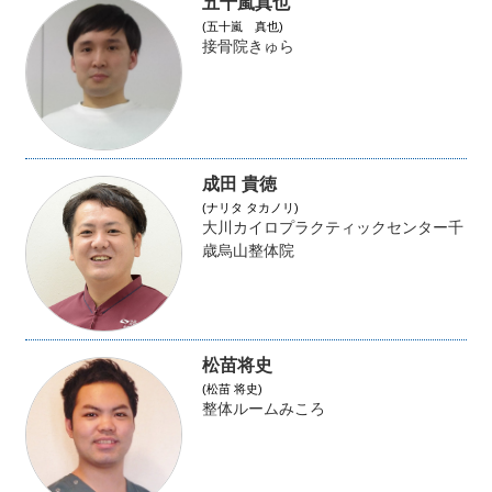
五十嵐真也
(五十嵐 真也)
接骨院きゅら
成田 貴徳
(ナリタ タカノリ)
大川カイロプラクティックセンター千
歳烏山整体院
松苗将史
(松苗 将史)
整体ルームみころ