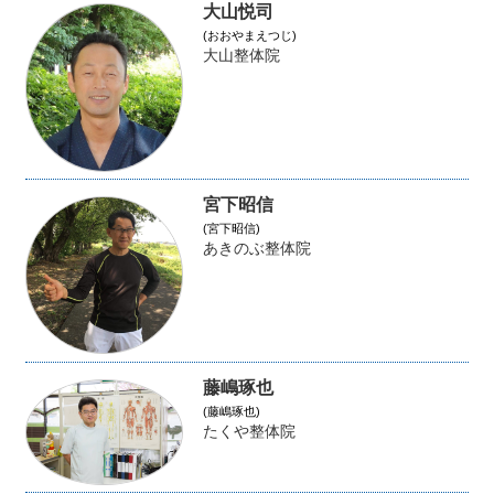
大山悦司
(おおやまえつじ)
大山整体院
宮下昭信
(宮下昭信)
あきのぶ整体院
藤嶋琢也
(藤嶋琢也)
たくや整体院