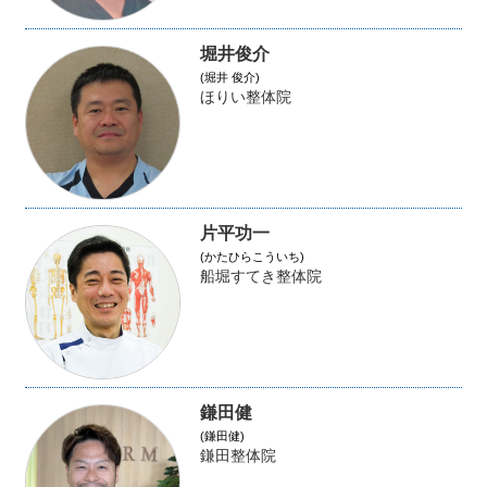
堀井俊介
(堀井 俊介)
ほりい整体院
片平功一
(かたひらこういち)
船堀すてき整体院
鎌田健
(鎌田健)
鎌田整体院