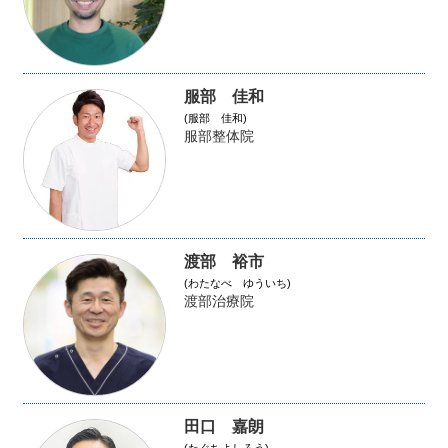
服部 佳和
(服部 佳和)
服部整体院
渡部 裕市
(わたなべ ゆういち)
渡部治療院
田口 嘉朗
(たぐちよしろう)