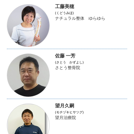
工藤美穂
(くどうみほ)
ナチュラル整体 ゆらゆら
佐藤 一芳
(さとう かずよし)
さとう整骨院
望月久嗣
(モチヅキヒサツグ)
望月治療院