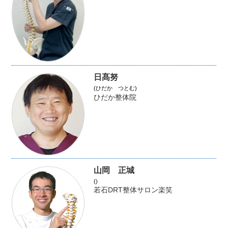
日髙努
(ひだか つとむ)
ひだか整体院
山岡 正城
()
若石DRT整体サロン楽笑