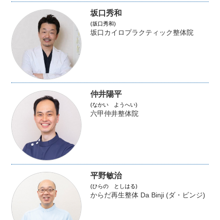
坂口秀和
(坂口秀和)
坂口カイロプラクティック整体院
仲井陽平
(なかい ようへい)
六甲仲井整体院
平野敏治
(ひらの としはる)
からだ再生整体 Da Binji (ダ・ビンジ)