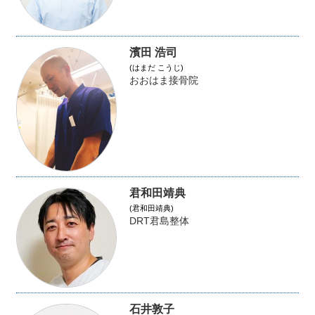
濱田 浩司
(はまだ こうじ)
おおはま接骨院
君和田靖典
(君和田靖典)
DRT君島整体
石井敦子