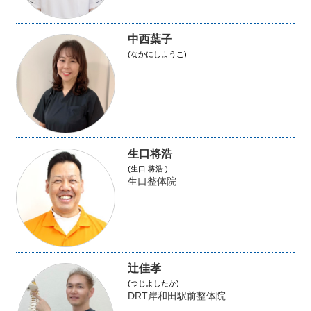
中西葉子
(なかにしようこ)
生口将浩
(生口 将浩 )
生口整体院
辻佳孝
(つじよしたか)
DRT岸和田駅前整体院