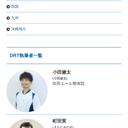
四国
九州
沖縄地方
DRT執筆者一覧
小田健太
(小田健太)
吹田エール整体院
町田実
(まちだみのる)