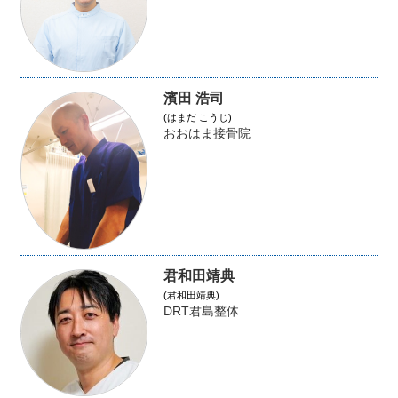
濱田 浩司
(はまだ こうじ)
おおはま接骨院
君和田靖典
(君和田靖典)
DRT君島整体