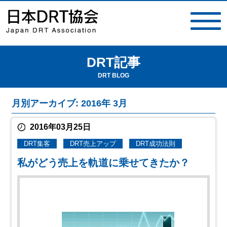
DRT記事
toggle
navigat
DRT BLOG
月別アーカイブ: 2016年 3月
2016年03月25日
DRT集客
DRT売上アップ
DRT成功法則
私がどう売上を軌道に乗せてきたか？