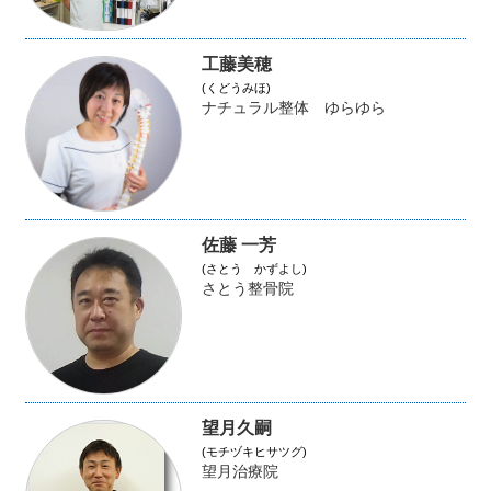
工藤美穂
(くどうみほ)
ナチュラル整体 ゆらゆら
佐藤 一芳
(さとう かずよし)
さとう整骨院
望月久嗣
(モチヅキヒサツグ)
望月治療院