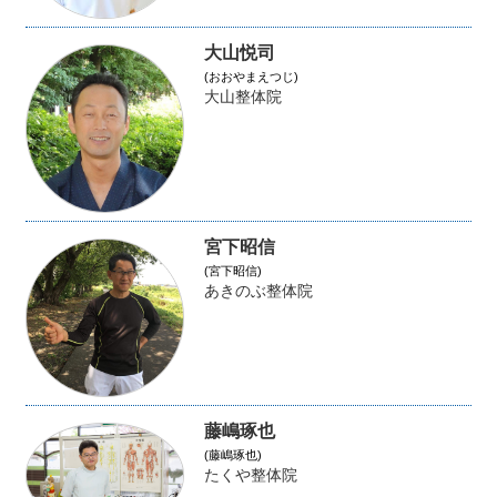
大山悦司
(おおやまえつじ)
大山整体院
宮下昭信
(宮下昭信)
あきのぶ整体院
藤嶋琢也
(藤嶋琢也)
たくや整体院