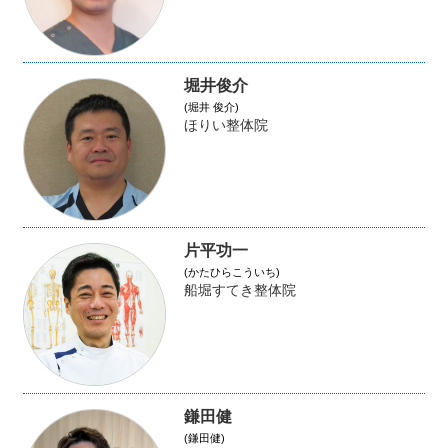
堀井俊介
(堀井 俊介)
ほりい整体院
片平功一
(かたひらこういち)
船堀すてき整体院
鎌田健
(鎌田健)