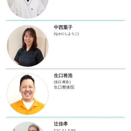
中西葉子
(なかにしようこ)
生口将浩
(生口 将浩 )
生口整体院
辻佳孝
(つじよしたか)