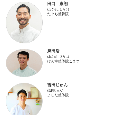
田口 嘉朗
(たぐちよしろう)
たぐち整骨院
麻田浩
(あさだ ひろし)
けん幸整体院こまつ
吉田じゅん
(吉田じゅん)
よしだ整体院