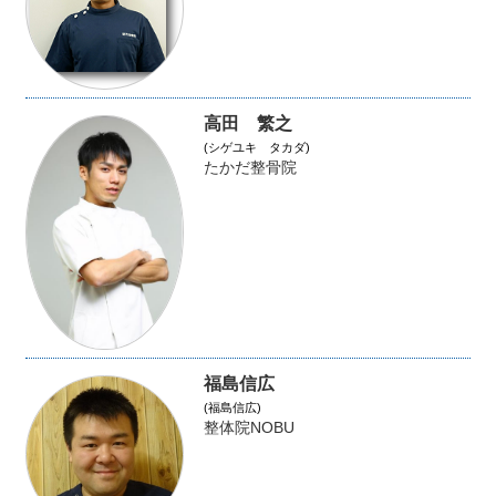
高田 繁之
(シゲユキ タカダ)
たかだ整骨院
福島信広
(福島信広)
整体院NOBU