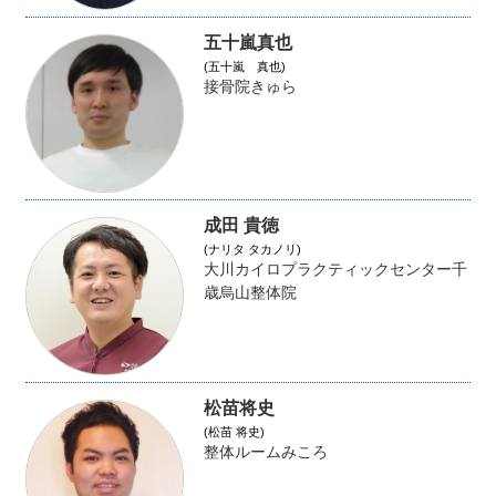
五十嵐真也
(五十嵐 真也)
接骨院きゅら
成田 貴徳
(ナリタ タカノリ)
大川カイロプラクティックセンター千
歳烏山整体院
松苗将史
(松苗 将史)
整体ルームみころ