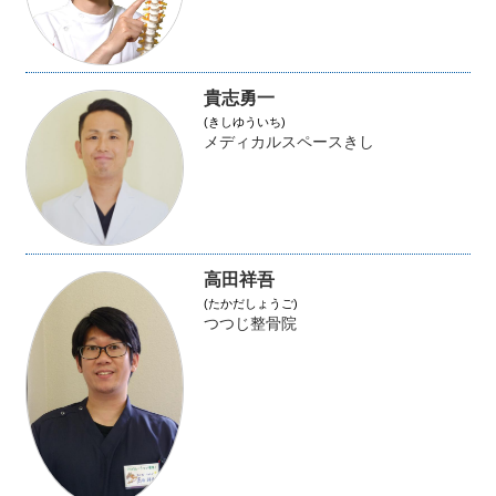
貴志勇一
(きしゆういち)
メディカルスペースきし
高田祥吾
(たかだしょうご)
つつじ整骨院