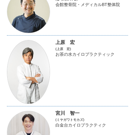
会館整骨院・メディカルBT整体院
上原 宏
(上原 宏)
お茶の水カイロプラクティック
宮川 智一
(ミヤガワトモカズ)
白金台カイロプラクティク