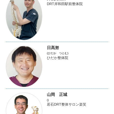
DRT岸和田駅前整体院
日髙努
(ひだか つとむ)
ひだか整体院
山岡 正城
()
若石DRT整体サロン楽笑