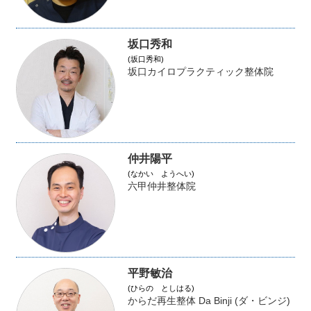
坂口秀和
(坂口秀和)
坂口カイロプラクティック整体院
仲井陽平
(なかい ようへい)
六甲仲井整体院
平野敏治
(ひらの としはる)
からだ再生整体 Da Binji (ダ・ビンジ)