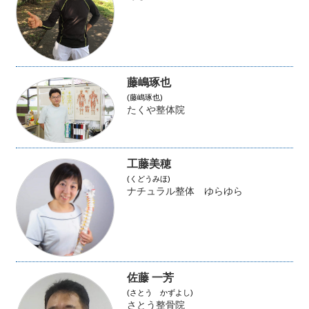
藤嶋琢也
(藤嶋琢也)
たくや整体院
工藤美穂
(くどうみほ)
ナチュラル整体 ゆらゆら
佐藤 一芳
(さとう かずよし)
さとう整骨院