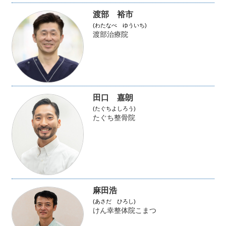
渡部 裕市
(わたなべ ゆういち)
渡部治療院
田口 嘉朗
(たぐちよしろう)
たぐち整骨院
麻田浩
(あさだ ひろし)
けん幸整体院こまつ