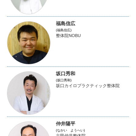
福島信広
(福島信広)
整体院NOBU
坂口秀和
(坂口秀和)
坂口カイロプラクティック整体院
仲井陽平
(なかい ようへい)
六甲仲井整体院