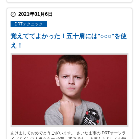
2021年01月6日
DRTテクニック
覚えててよかった！五十肩には"○○○"を使
え！
あけましておめでとうございます。 さいたま市の DRTオーソラ
イズドインストラクター 松苗 将史です。 本年もよろしくお願