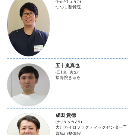
(たかだしょうご)
つつじ整骨院
五十嵐真也
(五十嵐 真也)
接骨院きゅら
成田 貴徳
(ナリタ タカノリ)
大川カイロプラクティックセンター千
歳烏山整体院