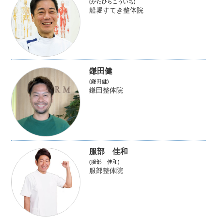
(かたひらこういち)
船堀すてき整体院
鎌田健
(鎌田健)
鎌田整体院
服部 佳和
(服部 佳和)
服部整体院