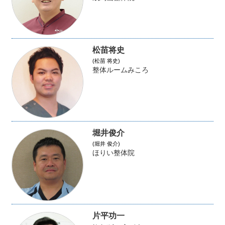
松苗将史
(松苗 将史)
整体ルームみころ
堀井俊介
(堀井 俊介)
ほりい整体院
片平功一