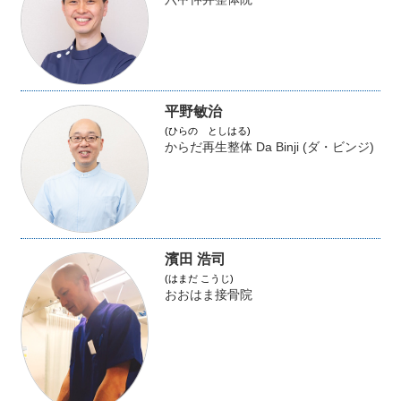
平野敏治
(ひらの としはる)
からだ再生整体 Da Binji (ダ・ビンジ)
濱田 浩司
(はまだ こうじ)
おおはま接骨院