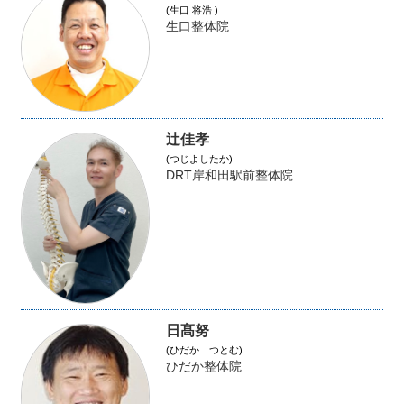
(生口 将浩 )
生口整体院
辻佳孝
(つじよしたか)
DRT岸和田駅前整体院
日髙努
(ひだか つとむ)
ひだか整体院