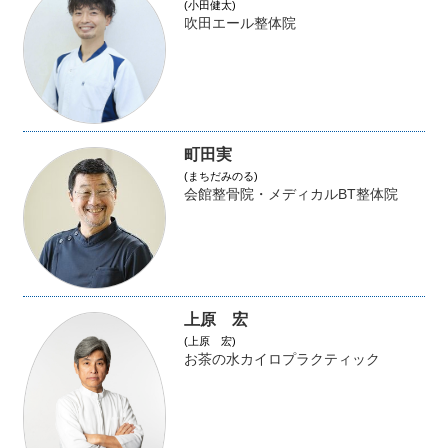
(小田健太)
吹田エール整体院
町田実
(まちだみのる)
会館整骨院・メディカルBT整体院
上原 宏
(上原 宏)
お茶の水カイロプラクティック