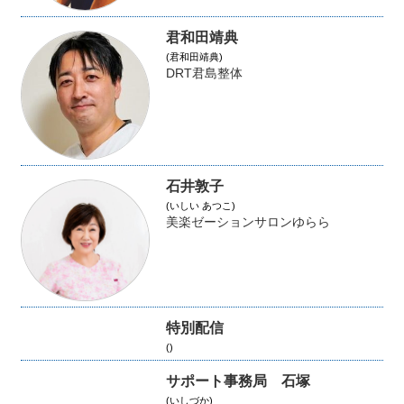
君和田靖典
(君和田靖典)
DRT君島整体
石井敦子
(いしい あつこ)
美楽ゼーションサロンゆらら
特別配信
()
サポート事務局 石塚
(いしづか)