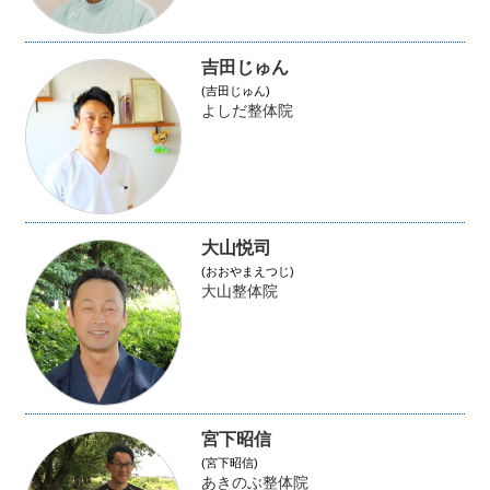
吉田じゅん
(吉田じゅん)
よしだ整体院
大山悦司
(おおやまえつじ)
大山整体院
宮下昭信
(宮下昭信)
あきのぶ整体院