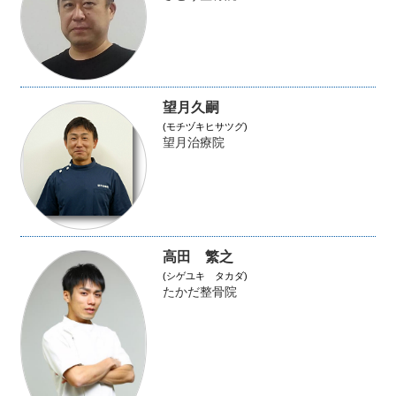
望月久嗣
(モチヅキヒサツグ)
望月治療院
高田 繁之
(シゲユキ タカダ)
たかだ整骨院