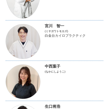
宮川 智一
(ミヤガワトモカズ)
白金台カイロプラクティク
中西葉子
(なかにしようこ)
生口将浩