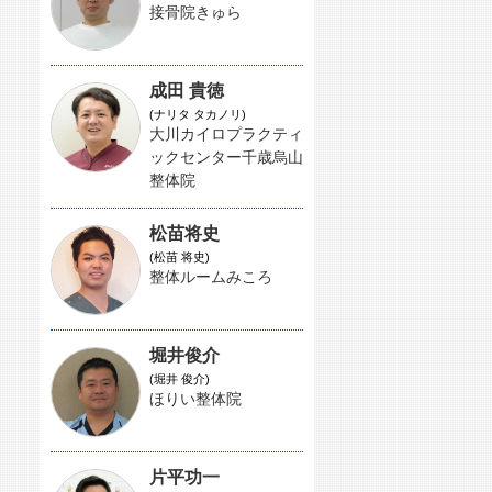
接骨院きゅら
成田 貴徳
(ナリタ タカノリ)
大川カイロプラクティ
ックセンター千歳烏山
整体院
松苗将史
(松苗 将史)
整体ルームみころ
堀井俊介
(堀井 俊介)
ほりい整体院
片平功一