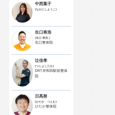
中西葉子
(なかにしようこ)
生口将浩
(生口 将浩 )
生口整体院
辻佳孝
(つじよしたか)
DRT岸和田駅前整体
院
日髙努
(ひだか つとむ)
ひだか整体院