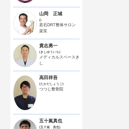
山岡 正城
()
若石DRT整体サロン
楽笑
貴志勇一
(きしゆういち)
メディカルスペースき
し
高田祥吾
(たかだしょうご)
つつじ整骨院
五十嵐真也
(五十嵐 真也)