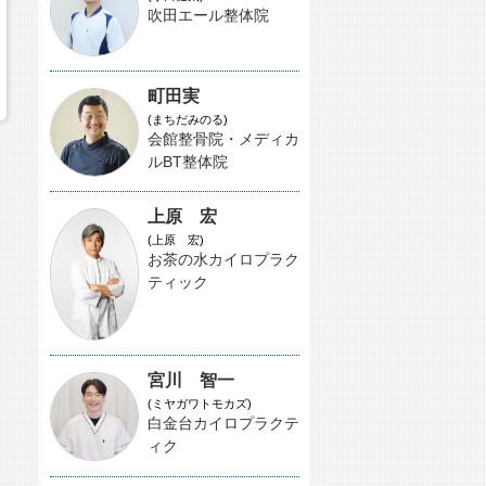
吹田エール整体院
町田実
(まちだみのる)
会館整骨院・メディカ
ルBT整体院
上原 宏
(上原 宏)
お茶の水カイロプラク
ティック
宮川 智一
(ミヤガワトモカズ)
白金台カイロプラクテ
ィク