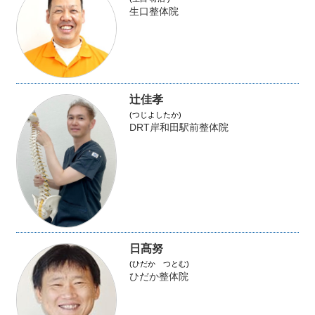
生口整体院
辻佳孝
(つじよしたか)
DRT岸和田駅前整体院
日髙努
(ひだか つとむ)
ひだか整体院