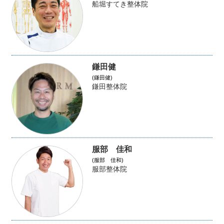
船堀すてき整体院
鎌田健
(鎌田健)
鎌田整体院
服部 佳和
(服部 佳和)
服部整体院