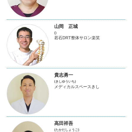
山岡 正城
()
若石DRT整体サロン楽笑
貴志勇一
(きしゆういち)
メディカルスペースきし
高田祥吾
(たかだしょうご)