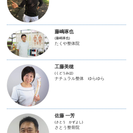
藤嶋琢也
(藤嶋琢也)
たくや整体院
工藤美穂
(くどうみほ)
ナチュラル整体 ゆらゆら
佐藤 一芳
(さとう かずよし)
さとう整骨院