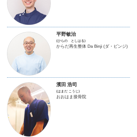
平野敏治
(ひらの としはる)
からだ再生整体 Da Binji (ダ・ビンジ)
濱田 浩司
(はまだ こうじ)
おおはま接骨院