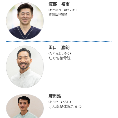
渡部 裕市
(わたなべ ゆういち)
渡部治療院
田口 嘉朗
(たぐちよしろう)
たぐち整骨院
麻田浩
(あさだ ひろし)
けん幸整体院こまつ