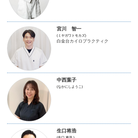
宮川 智一
(ミヤガワトモカズ)
白金台カイロプラクティク
中西葉子
(なかにしようこ)
生口将浩
(生口 将浩 )