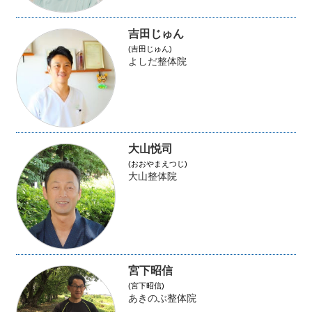
吉田じゅん
(吉田じゅん)
よしだ整体院
大山悦司
(おおやまえつじ)
大山整体院
宮下昭信
(宮下昭信)
あきのぶ整体院