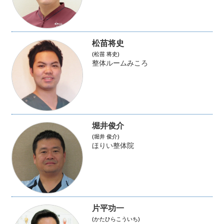
松苗将史
(松苗 将史)
整体ルームみころ
堀井俊介
(堀井 俊介)
ほりい整体院
片平功一
(かたひらこういち)