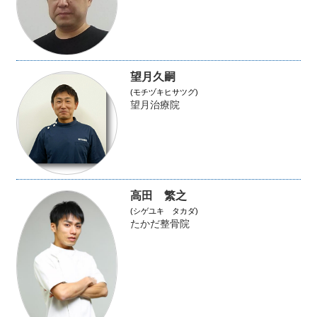
望月久嗣
(モチヅキヒサツグ)
望月治療院
高田 繁之
(シゲユキ タカダ)
たかだ整骨院