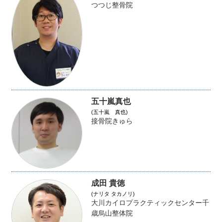
つつじ整骨院
五十嵐真也
(五十嵐 真也)
接骨院きゅら
成田 貴徳
(ナリタ タカノリ)
大川カイロプラクティックセンター千
歳烏山整体院