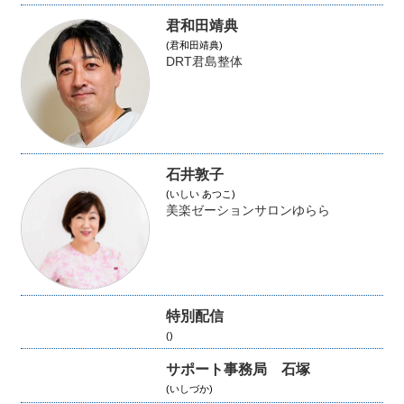
君和田靖典
(君和田靖典)
DRT君島整体
石井敦子
(いしい あつこ)
美楽ゼーションサロンゆらら
特別配信
()
サポート事務局 石塚
(いしづか)