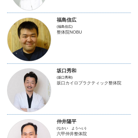
福島信広
(福島信広)
整体院NOBU
坂口秀和
(坂口秀和)
坂口カイロプラクティック整体院
仲井陽平
(なかい ようへい)
六甲仲井整体院