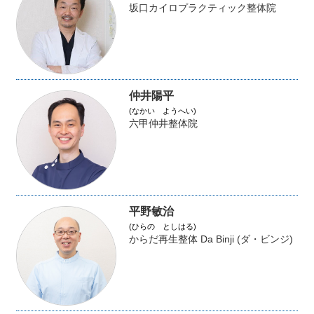
坂口カイロプラクティック整体院
仲井陽平
(なかい ようへい)
六甲仲井整体院
平野敏治
(ひらの としはる)
からだ再生整体 Da Binji (ダ・ビンジ)