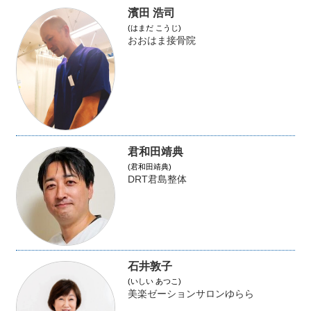
濱田 浩司
(はまだ こうじ)
おおはま接骨院
君和田靖典
(君和田靖典)
DRT君島整体
石井敦子
(いしい あつこ)
美楽ゼーションサロンゆらら