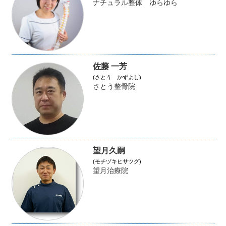
ナチュラル整体 ゆらゆら
佐藤 一芳
(さとう かずよし)
さとう整骨院
望月久嗣
(モチヅキヒサツグ)
望月治療院