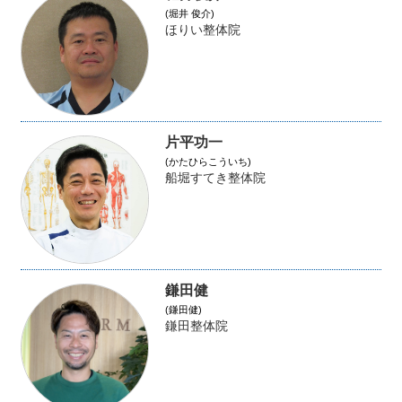
(堀井 俊介)
ほりい整体院
片平功一
(かたひらこういち)
船堀すてき整体院
鎌田健
(鎌田健)
鎌田整体院