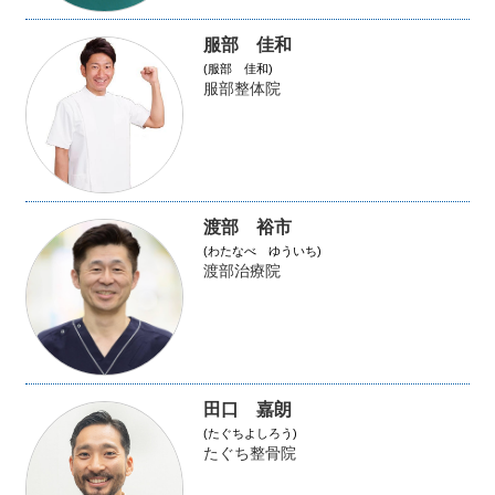
服部 佳和
(服部 佳和)
服部整体院
渡部 裕市
(わたなべ ゆういち)
渡部治療院
田口 嘉朗
(たぐちよしろう)
たぐち整骨院