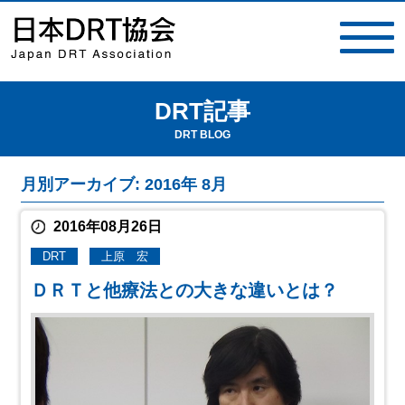
DRT記事
toggle
navigat
DRT BLOG
月別アーカイブ: 2016年 8月
2016年08月26日
DRT
上原 宏
ＤＲＴと他療法との大きな違いとは？