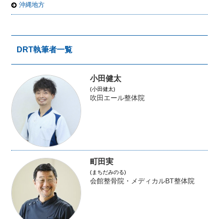
沖縄地方
DRT執筆者一覧
小田健太
(小田健太)
吹田エール整体院
町田実
(まちだみのる)
会館整骨院・メディカルBT整体院