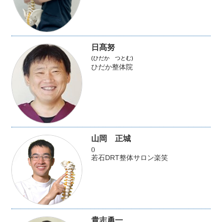
日髙努
(ひだか つとむ)
ひだか整体院
山岡 正城
()
若石DRT整体サロン楽笑
貴志勇一