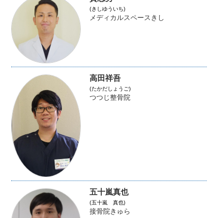
(きしゆういち)
メディカルスペースきし
高田祥吾
(たかだしょうご)
つつじ整骨院
五十嵐真也
(五十嵐 真也)
接骨院きゅら