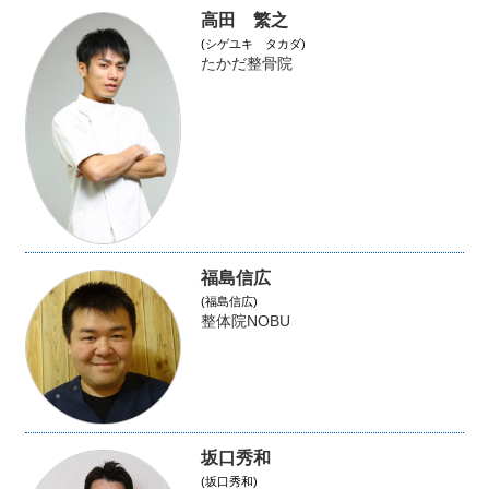
高田 繁之
(シゲユキ タカダ)
たかだ整骨院
福島信広
(福島信広)
整体院NOBU
坂口秀和
(坂口秀和)