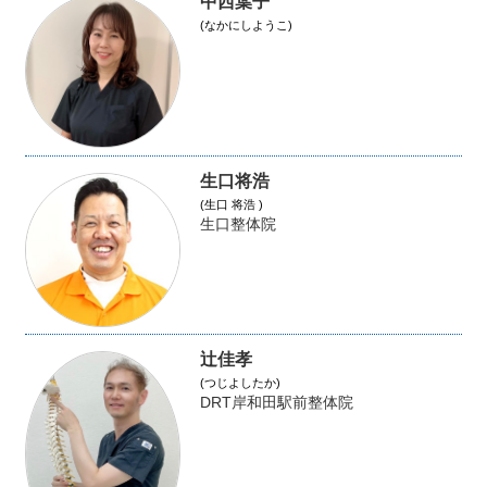
中西葉子
(なかにしようこ)
生口将浩
(生口 将浩 )
生口整体院
辻佳孝
(つじよしたか)
DRT岸和田駅前整体院