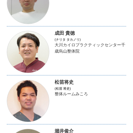
成田 貴徳
(ナリタ タカノリ)
大川カイロプラクティックセンター千
歳烏山整体院
松苗将史
(松苗 将史)
整体ルームみころ
堀井俊介