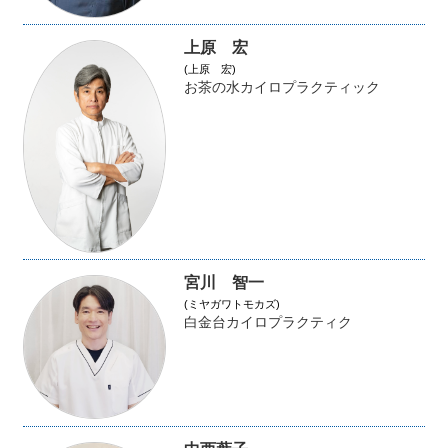
上原 宏
(上原 宏)
お茶の水カイロプラクティック
宮川 智一
(ミヤガワトモカズ)
白金台カイロプラクティク