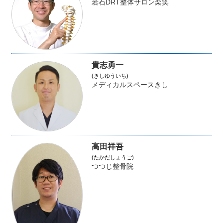
若石DRT整体サロン楽笑
貴志勇一
(きしゆういち)
メディカルスペースきし
高田祥吾
(たかだしょうご)
つつじ整骨院