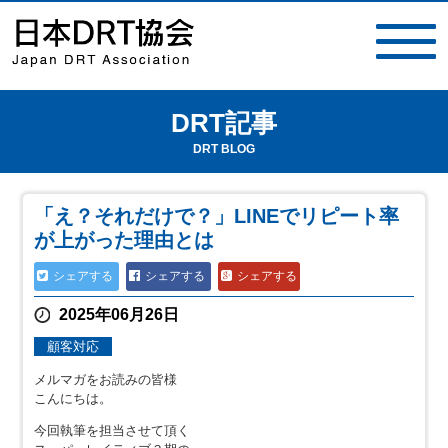
DRT記事
toggle
navigat
DRT BLOG
「え？それだけで？」LINEでリピート率
が上がった理由とは
シェアする
シェアする
シェアする
2025年06月26日
顧客対応
メルマガをお読みの皆様
こんにちは。
今回執筆を担当させて頂く