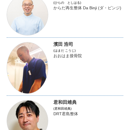
(ひらの としはる)
からだ再生整体 Da Binji (ダ・ビンジ)
濱田 浩司
(はまだ こうじ)
おおはま接骨院
君和田靖典
(君和田靖典)
DRT君島整体