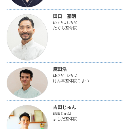
田口 嘉朗
(たぐちよしろう)
たぐち整骨院
麻田浩
(あさだ ひろし)
けん幸整体院こまつ
吉田じゅん
(吉田じゅん)
よしだ整体院