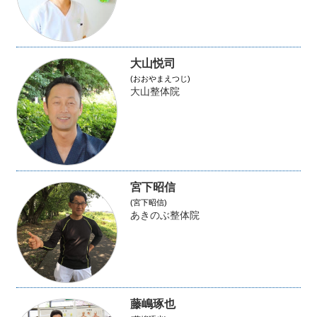
大山悦司
(おおやまえつじ)
大山整体院
宮下昭信
(宮下昭信)
あきのぶ整体院
藤嶋琢也