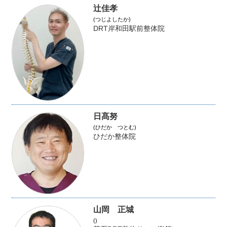
辻佳孝
(つじよしたか)
DRT岸和田駅前整体院
日髙努
(ひだか つとむ)
ひだか整体院
山岡 正城
()