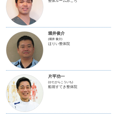
整体ルームみころ
堀井俊介
(堀井 俊介)
ほりい整体院
片平功一
(かたひらこういち)
船堀すてき整体院