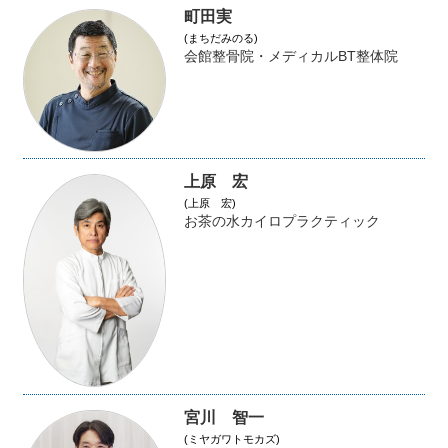
町田実
(まちだみのる)
会館整骨院・メディカルBT整体院
上原 宏
(上原 宏)
お茶の水カイロプラクティック
宮川 智一
(ミヤガワトモカズ)