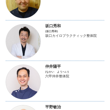
坂口秀和
(坂口秀和)
坂口カイロプラクティック整体院
仲井陽平
(なかい ようへい)
六甲仲井整体院
平野敏治