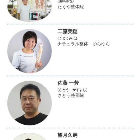
(藤嶋琢也)
たくや整体院
工藤美穂
(くどうみほ)
ナチュラル整体 ゆらゆら
佐藤 一芳
(さとう かずよし)
さとう整骨院
望月久嗣