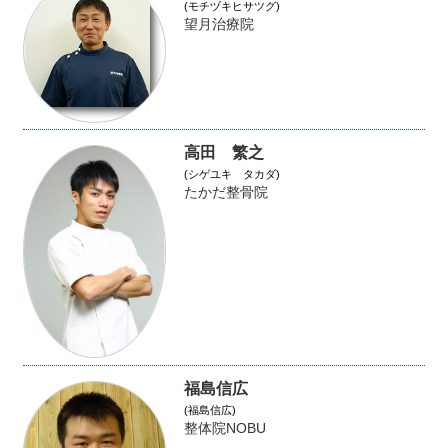
(モチヅキヒサツグ)
望月治療院
高田 繁之
(シゲユキ タカダ)
たかだ整骨院
福島信広
(福島信広)
整体院NOBU