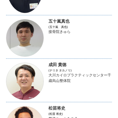
五十嵐真也
(五十嵐 真也)
接骨院きゅら
成田 貴徳
(ナリタ タカノリ)
大川カイロプラクティックセンター千
歳烏山整体院
松苗将史
(松苗 将史)