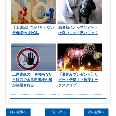
【上原流】”治りたくない
患者様にとってリピート
患者様”の対処法
は良いこと？悪いこと？
上原先生の○○を知らない
【夏休みプレゼント】リ
と対応できる患者様の層
ピート倍増！上原流トー
が制限される
クスクリプト
前の記事へ
一覧へ戻る
次の記事へ