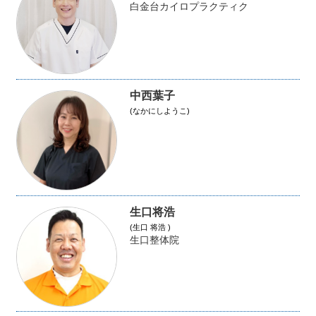
白金台カイロプラクティク
中西葉子
(なかにしようこ)
生口将浩
(生口 将浩 )
生口整体院