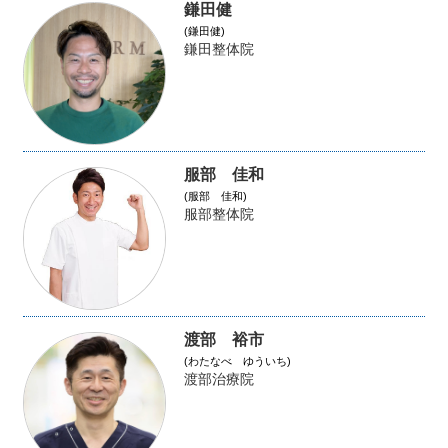
鎌田健
(鎌田健)
鎌田整体院
服部 佳和
(服部 佳和)
服部整体院
渡部 裕市
(わたなべ ゆういち)
渡部治療院