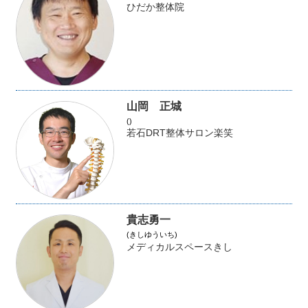
ひだか整体院
山岡 正城
()
若石DRT整体サロン楽笑
貴志勇一
(きしゆういち)
メディカルスペースきし