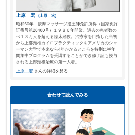
上原 宏
(上原 宏)
昭和60年 按摩マッサージ指圧師免許所得（国家免許
証番号第28480号）１９８６年開業。過去の患者数の
べ１３万人を超える臨床経験。治療家を目指した当初
から上部頸椎カイロプラクティックをアメリカのシャ
ーマン大学で本来なら4年かかるところを特別に半年
間集中プログラムを受講することができ修了証も授与
される上部頸椎治療の第一人者。
上原 宏
さんの詳細を見る
合わせて読んでみる