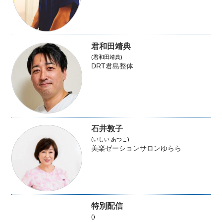
君和田靖典
(君和田靖典)
DRT君島整体
石井敦子
(いしい あつこ)
美楽ゼーションサロンゆらら
特別配信
()