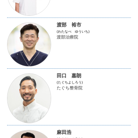
渡部 裕市
(わたなべ ゆういち)
渡部治療院
田口 嘉朗
(たぐちよしろう)
たぐち整骨院
麻田浩