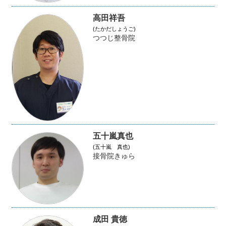
高田祥吾
(たかだしょうご)
つつじ整骨院
五十嵐真也
(五十嵐 真也)
接骨院きゅら
成田 貴徳