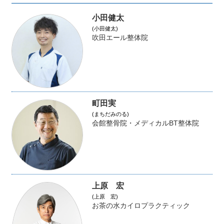
小田健太
(小田健太)
吹田エール整体院
町田実
(まちだみのる)
会館整骨院・メディカルBT整体院
上原 宏
(上原 宏)
お茶の水カイロプラクティック