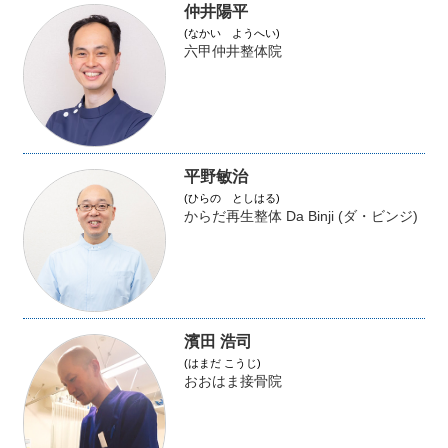
仲井陽平
(なかい ようへい)
六甲仲井整体院
平野敏治
(ひらの としはる)
からだ再生整体 Da Binji (ダ・ビンジ)
濱田 浩司
(はまだ こうじ)
おおはま接骨院