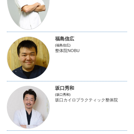
福島信広
(福島信広)
整体院NOBU
坂口秀和
(坂口秀和)
坂口カイロプラクティック整体院