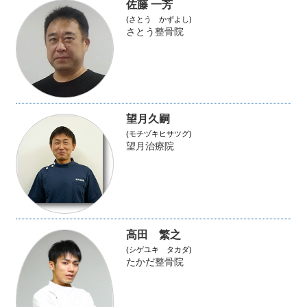
佐藤 一芳
(さとう かずよし)
さとう整骨院
望月久嗣
(モチヅキヒサツグ)
望月治療院
高田 繁之
(シゲユキ タカダ)
たかだ整骨院