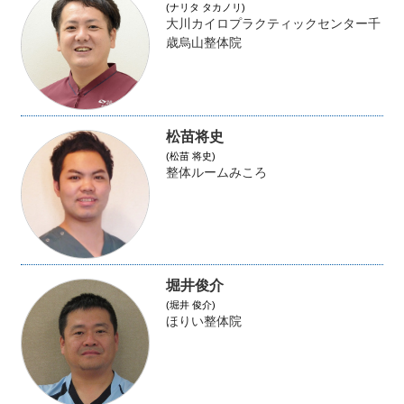
(ナリタ タカノリ)
大川カイロプラクティックセンター千
歳烏山整体院
松苗将史
(松苗 将史)
整体ルームみころ
堀井俊介
(堀井 俊介)
ほりい整体院