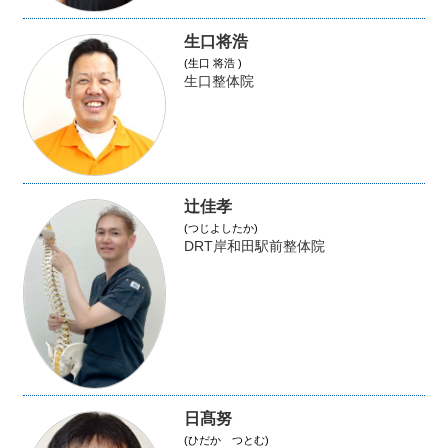
生口将浩
(生口 将浩 )
生口整体院
辻佳孝
(つじよしたか)
DRT岸和田駅前整体院
日髙努
(ひだか つとむ)