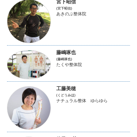
宮下昭信
(宮下昭信)
あきのぶ整体院
藤嶋琢也
(藤嶋琢也)
たくや整体院
工藤美穂
(くどうみほ)
ナチュラル整体 ゆらゆら