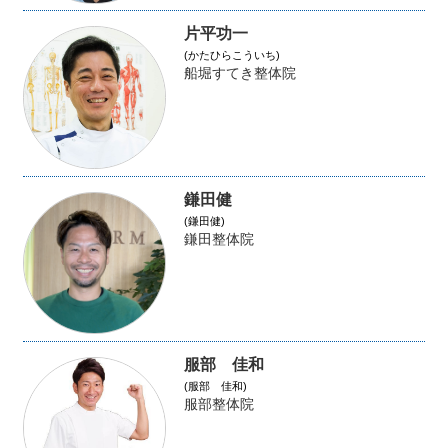
片平功一
(かたひらこういち)
船堀すてき整体院
鎌田健
(鎌田健)
鎌田整体院
服部 佳和
(服部 佳和)
服部整体院