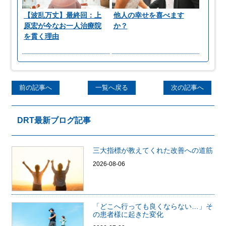
【波乱万丈】最終回：上
他人の幸せを喜べます
原宏が今なお一人治療院
か？
を貫く理由
前の記事へ
一覧へ戻る
次の記事へ
DRT最新ブログ記事
三大指標が教えてくれた改善への道筋
2026-08-06
「どこへ行っても良くならない…」そ
の患者様に起きた変化