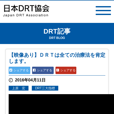
DRT記事
toggle
navigat
DRT BLOG
【映像あり】ＤＲＴは全ての治療法を肯定
します。
シェアする
シェアする
シェアする
2016年04月11日
上原 宏
DRT三大指標