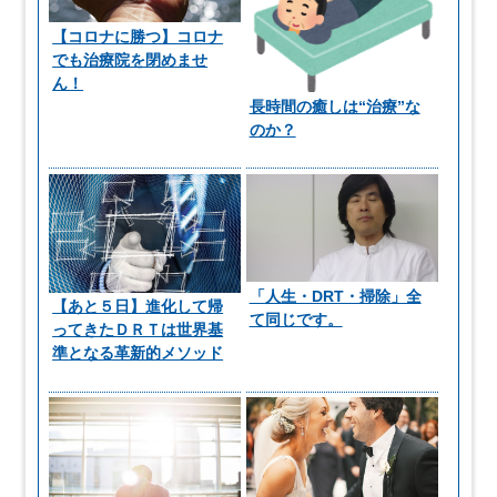
【コロナに勝つ】コロナ
でも治療院を閉めませ
ん！
長時間の癒しは“治療”な
のか？
「人生・DRT・掃除」全
【あと５日】進化して帰
て同じです。
ってきたＤＲＴは世界基
準となる革新的メソッド