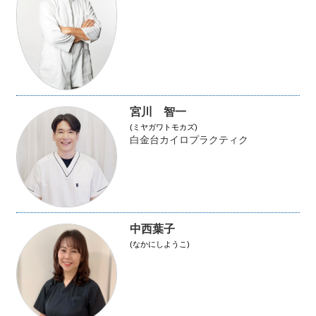
宮川 智一
(ミヤガワトモカズ)
白金台カイロプラクティク
中西葉子
(なかにしようこ)