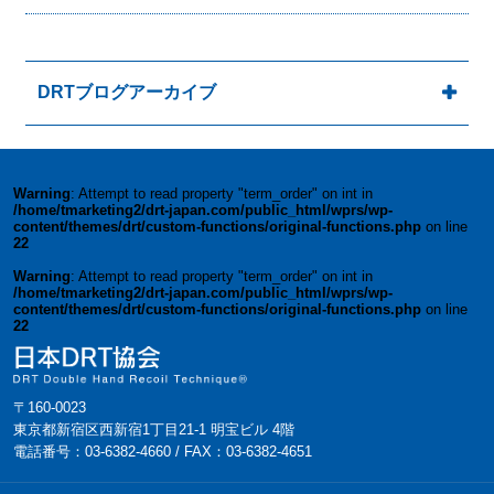
DRTブログアーカイブ
Warning
: Attempt to read property "term_order" on int in
/home/tmarketing2/drt-japan.com/public_html/wprs/wp-
content/themes/drt/custom-functions/original-functions.php
on line
22
Warning
: Attempt to read property "term_order" on int in
/home/tmarketing2/drt-japan.com/public_html/wprs/wp-
content/themes/drt/custom-functions/original-functions.php
on line
22
〒160-0023
東京都新宿区西新宿1丁目21-1 明宝ビル 4階
電話番号：03-6382-4660 / FAX：03-6382-4651