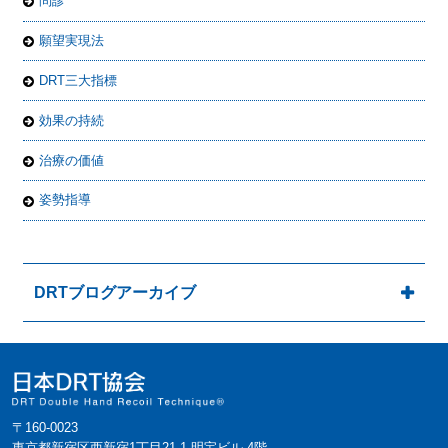
問診
願望実現法
DRT三大指標
効果の持続
治療の価値
姿勢指導
DRTブログアーカイブ
〒160-0023
東京都新宿区西新宿1丁目21-1 明宝ビル 4階