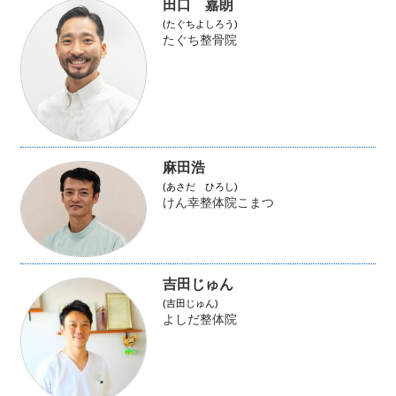
田口 嘉朗
(たぐちよしろう)
たぐち整骨院
麻田浩
(あさだ ひろし)
けん幸整体院こまつ
吉田じゅん
(吉田じゅん)
よしだ整体院