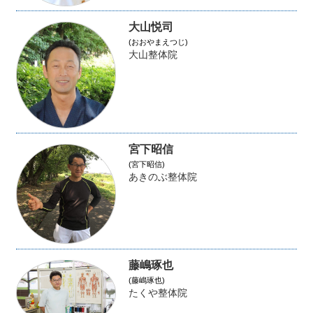
大山悦司
(おおやまえつじ)
大山整体院
宮下昭信
(宮下昭信)
あきのぶ整体院
藤嶋琢也
(藤嶋琢也)
たくや整体院