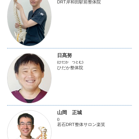
DRT岸和田駅前整体院
日髙努
(ひだか つとむ)
ひだか整体院
山岡 正城
()
若石DRT整体サロン楽笑