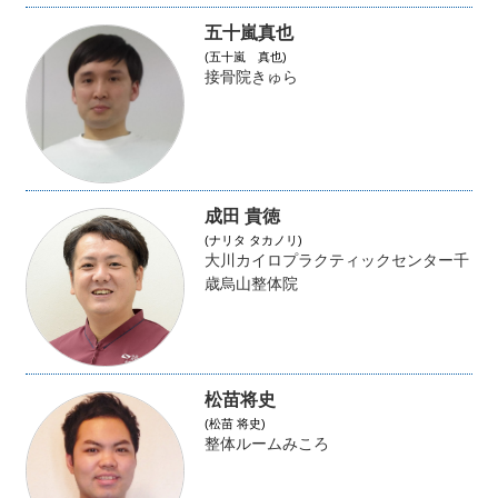
五十嵐真也
(五十嵐 真也)
接骨院きゅら
成田 貴徳
(ナリタ タカノリ)
大川カイロプラクティックセンター千
歳烏山整体院
松苗将史
(松苗 将史)
整体ルームみころ