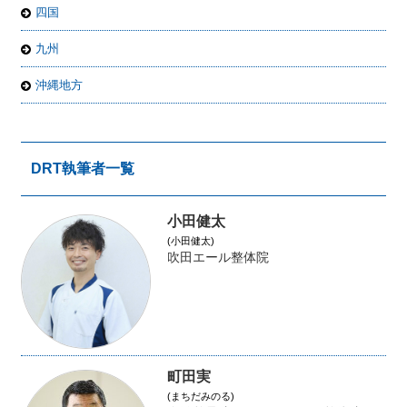
四国
九州
沖縄地方
DRT執筆者一覧
小田健太
(小田健太)
吹田エール整体院
町田実
(まちだみのる)