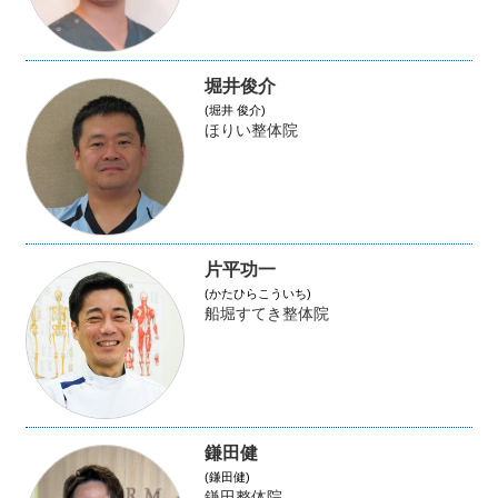
堀井俊介
(堀井 俊介)
ほりい整体院
片平功一
(かたひらこういち)
船堀すてき整体院
鎌田健
(鎌田健)
鎌田整体院