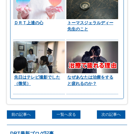
ＤＲＴ上達の心
トーマスジェラルディー
先生のこと
先日はテレビ撮影でした
なぜあなたは治療をする
（微笑）
と疲れるのか？
前の記事へ
一覧へ戻る
次の記事へ
DRT最新ブログ記事