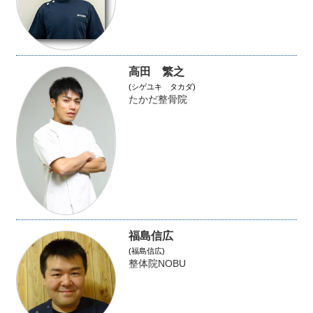
高田 繁之
(シゲユキ タカダ)
たかだ整骨院
福島信広
(福島信広)
整体院NOBU