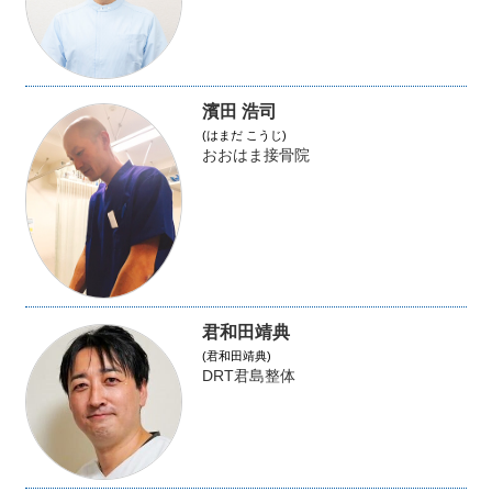
濱田 浩司
(はまだ こうじ)
おおはま接骨院
君和田靖典
(君和田靖典)
DRT君島整体