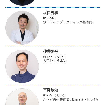
坂口秀和
(坂口秀和)
坂口カイロプラクティック整体院
仲井陽平
(なかい ようへい)
六甲仲井整体院
平野敏治
(ひらの としはる)
からだ再生整体 Da Binji (ダ・ビンジ)