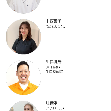
中西葉子
(なかにしようこ)
生口将浩
(生口 将浩 )
生口整体院
辻佳孝
(つじよしたか)