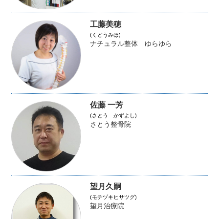
工藤美穂
(くどうみほ)
ナチュラル整体 ゆらゆら
佐藤 一芳
(さとう かずよし)
さとう整骨院
望月久嗣
(モチヅキヒサツグ)
望月治療院