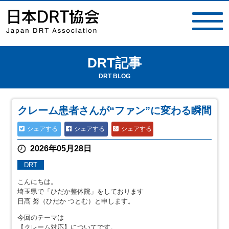
DRT記事
toggle
navigat
DRT BLOG
クレーム患者さんが“ファン”に変わる瞬間
シェアする
シェアする
シェアする
2026年05月28日
DRT
こんにちは。
埼玉県で「ひだか整体院」をしております
日髙 努（ひだか つとむ）と申します。
今回のテーマは
【クレーム対応】についてです。