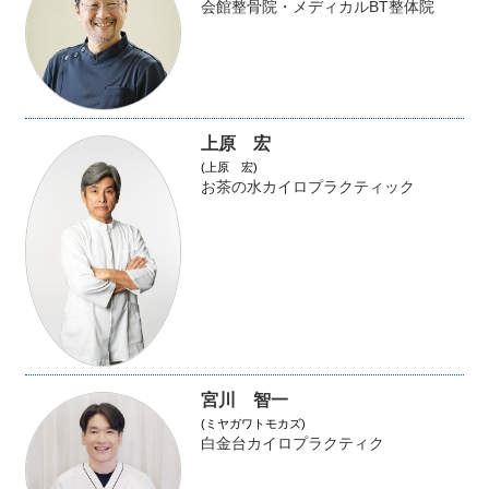
会館整骨院・メディカルBT整体院
上原 宏
(上原 宏)
お茶の水カイロプラクティック
宮川 智一
(ミヤガワトモカズ)
白金台カイロプラクティク