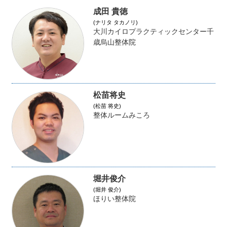
成田 貴徳
(ナリタ タカノリ)
大川カイロプラクティックセンター千
歳烏山整体院
松苗将史
(松苗 将史)
整体ルームみころ
堀井俊介
(堀井 俊介)
ほりい整体院