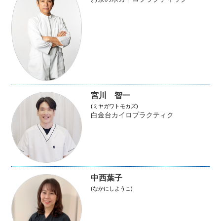
宮川 智一
(ミヤガワトモカズ)
白金台カイロプラクティク
中西葉子
(なかにしようこ)