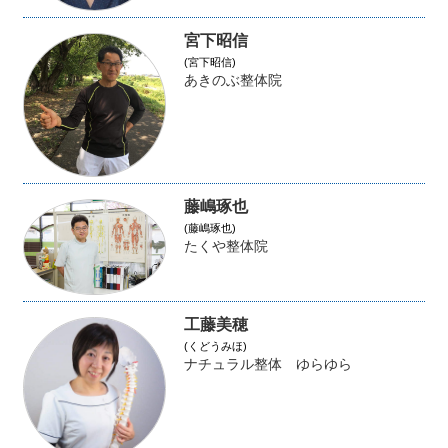
宮下昭信
(宮下昭信)
あきのぶ整体院
藤嶋琢也
(藤嶋琢也)
たくや整体院
工藤美穂
(くどうみほ)
ナチュラル整体 ゆらゆら