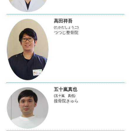
高田祥吾
(たかだしょうご)
つつじ整骨院
五十嵐真也
(五十嵐 真也)
接骨院きゅら