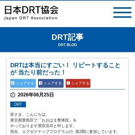
DRT記事
toggle
navigat
DRT BLOG
DRTは本当にすごい！ リピートすること
が 当たり前だった！
シェアする
シェアする
シェアする
2026年06月25日
DRT
皆さま、こんにちは。
東京都豊島区で「おおはま整体院」を
やっております濱田浩司と申します。
現在、エグゼクティブプログラムの 第2期に参加しています。