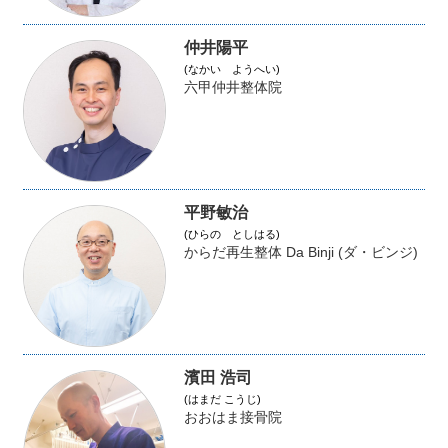
仲井陽平
(なかい ようへい)
六甲仲井整体院
平野敏治
(ひらの としはる)
からだ再生整体 Da Binji (ダ・ビンジ)
濱田 浩司
(はまだ こうじ)
おおはま接骨院