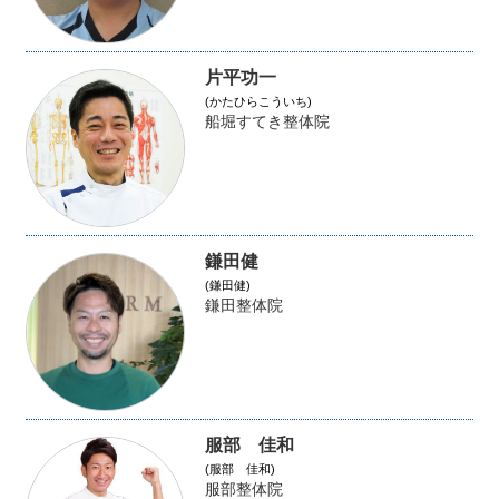
片平功一
(かたひらこういち)
船堀すてき整体院
鎌田健
(鎌田健)
鎌田整体院
服部 佳和
(服部 佳和)
服部整体院