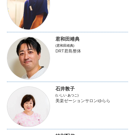
君和田靖典
(君和田靖典)
DRT君島整体
石井敦子
(いしい あつこ)
美楽ゼーションサロンゆらら