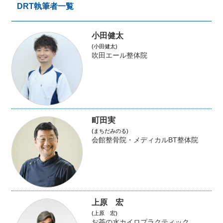
DRT執筆者一覧
小田健太
(小田健太)
吹田エール整体院
町田実
(まちだみのる)
会館整骨院・メディカルBT整体院
上原 宏
(上原 宏)
お茶の水カイロプラクティック