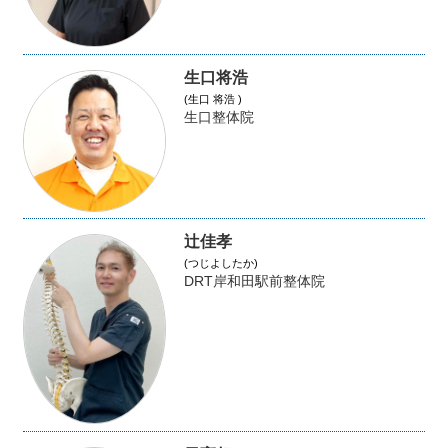
生口将浩
(生口 将浩 )
生口整体院
辻佳孝
(つじよしたか)
DRT岸和田駅前整体院