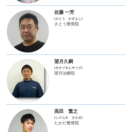
佐藤 一芳
(さとう かずよし)
さとう整骨院
望月久嗣
(モチヅキヒサツグ)
望月治療院
高田 繁之
(シゲユキ タカダ)
たかだ整骨院