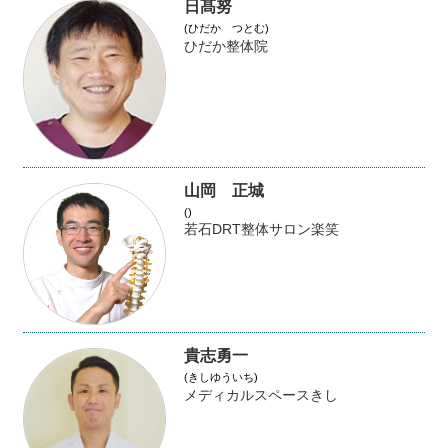
日髙努
(ひだか つとむ)
ひだか整体院
山岡 正城
()
若石DRT整体サロン楽笑
貴志勇一
(きしゆういち)
メディカルスペースきし