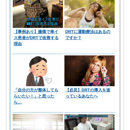
【事例あり】膝痛で車イ
DRTに運動療法はあるの
ス患者がDRTで改善する
ですか？
理由
「自分の方が整体しても
【必見】DRTの導入を迷
らいたい！」と思った
っているあなたへ
ら…