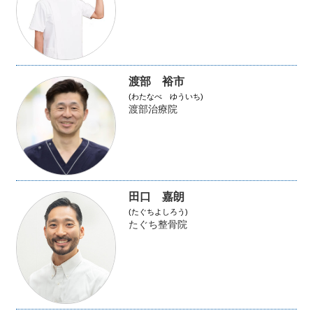
渡部 裕市
(わたなべ ゆういち)
渡部治療院
田口 嘉朗
(たぐちよしろう)
たぐち整骨院