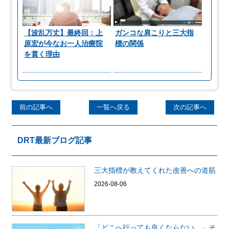
【波乱万丈】最終回：上
ガンコな肩こりと三大指
原宏が今なお一人治療院
標の関係
を貫く理由
前の記事へ
一覧へ戻る
次の記事へ
DRT最新ブログ記事
三大指標が教えてくれた改善への道筋
2026-08-06
「どこへ行っても良くならない…」そ