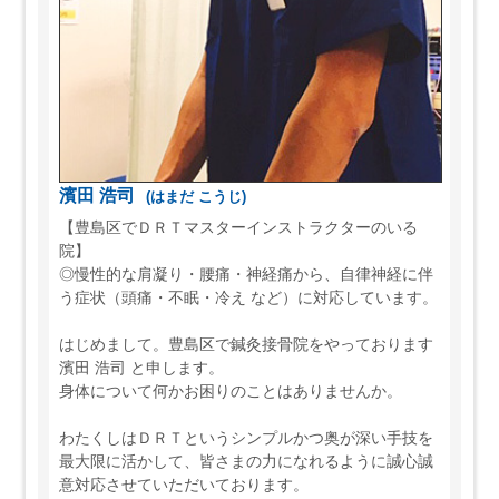
濱田 浩司
(はまだ こうじ)
【豊島区でＤＲＴマスターインストラクターのいる
院】
◎慢性的な肩凝り・腰痛・神経痛から、自律神経に伴
う症状（頭痛・不眠・冷え など）に対応しています。
はじめまして。豊島区で鍼灸接骨院をやっております
濱田 浩司 と申します。
身体について何かお困りのことはありませんか。
わたくしはＤＲＴというシンプルかつ奥が深い手技を
最大限に活かして、皆さまの力になれるように誠心誠
意対応させていただいております。