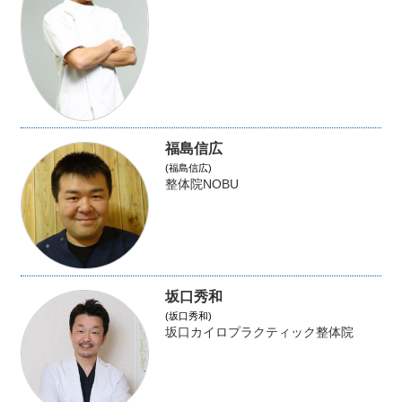
福島信広
(福島信広)
整体院NOBU
坂口秀和
(坂口秀和)
坂口カイロプラクティック整体院