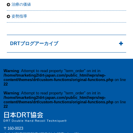
治療の価値
姿勢指導
DRTブログアーカイブ
Warning
: Attempt to read property "term_order" on int in
/home/tmarketing2/drt-japan.com/public_html/wprs/wp-
content/themes/drt/custom-functions/original-functions.php
on line
22
Warning
: Attempt to read property "term_order" on int in
/home/tmarketing2/drt-japan.com/public_html/wprs/wp-
content/themes/drt/custom-functions/original-functions.php
on line
22
〒160-0023