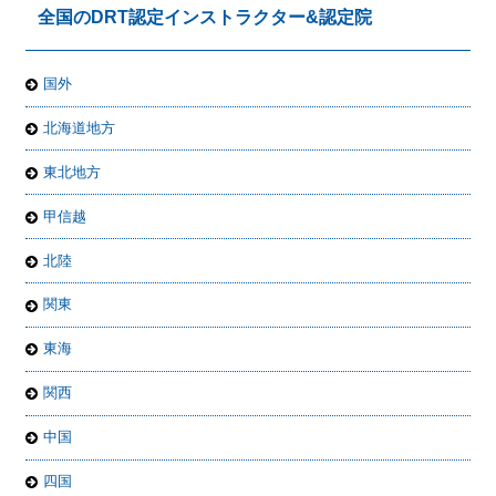
全国のDRT認定インストラクター&認定院
国外
北海道地方
東北地方
甲信越
北陸
関東
東海
関西
中国
四国