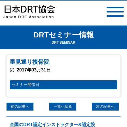
DRTセミナー情報
toggle
navigat
DRT SEMINAR
里見通り接骨院
2017年03月31日
セミナー開催日:
前の記事へ
一覧へ戻る
次の記事へ
全国のDRT認定インストラクター&認定院