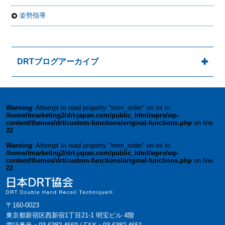
姿勢指導
DRTブログアーカイブ
Warning
: Attempt to read property "term_order" on int in
/home/tmarketing2/drt-japan.com/public_html/wprs/wp-
content/themes/drt/custom-functions/original-functions.php
on line
22
Warning
: Attempt to read property "term_order" on int in
/home/tmarketing2/drt-japan.com/public_html/wprs/wp-
content/themes/drt/custom-functions/original-functions.php
on line
22
〒160-0023
東京都新宿区西新宿1丁目21-1 明宝ビル 4階