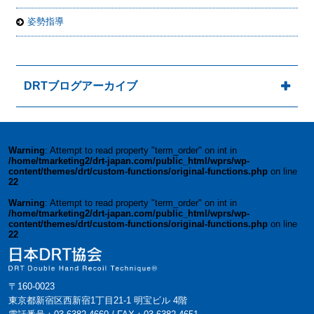
姿勢指導
DRTブログアーカイブ
Warning
: Attempt to read property "term_order" on int in
/home/tmarketing2/drt-japan.com/public_html/wprs/wp-
content/themes/drt/custom-functions/original-functions.php
on line
22
Warning
: Attempt to read property "term_order" on int in
/home/tmarketing2/drt-japan.com/public_html/wprs/wp-
content/themes/drt/custom-functions/original-functions.php
on line
22
〒160-0023
東京都新宿区西新宿1丁目21-1 明宝ビル 4階