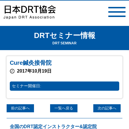
DRTセミナー情報
toggle
navigat
DRT SEMINAR
Cure鍼灸接骨院
2017年10月19日
セミナー開催日:
前の記事へ
一覧へ戻る
次の記事へ
全国のDRT認定インストラクター&認定院