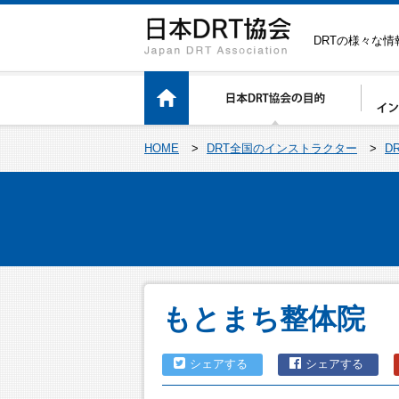
DRTの様々な
HOME
>
DRT全国のインストラクター
>
D
もとまち整体院
シェアする
シェアする