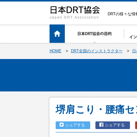
DRTの様々な
HOME
>
DRT全国のインストラクター
>
日
堺肩こり・腰痛セ
シェアする
シェアする