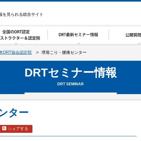
情報を見られる総合サイト
本DRT協会認定院
>
堺肩こり・腰痛センター
DRTセミナー情報
DRT SEMINAR
ンター
シェアする