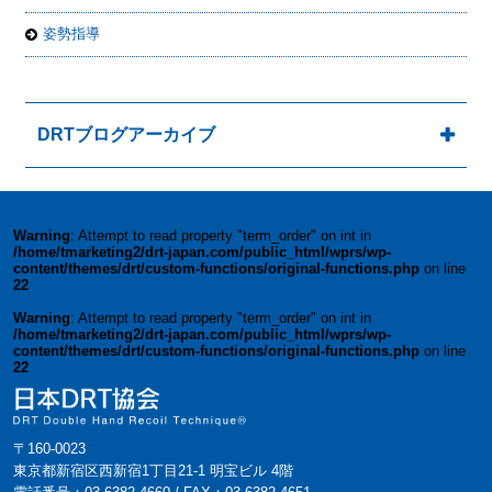
姿勢指導
DRTブログアーカイブ
Warning
: Attempt to read property "term_order" on int in
/home/tmarketing2/drt-japan.com/public_html/wprs/wp-
content/themes/drt/custom-functions/original-functions.php
on line
22
Warning
: Attempt to read property "term_order" on int in
/home/tmarketing2/drt-japan.com/public_html/wprs/wp-
content/themes/drt/custom-functions/original-functions.php
on line
22
〒160-0023
東京都新宿区西新宿1丁目21-1 明宝ビル 4階