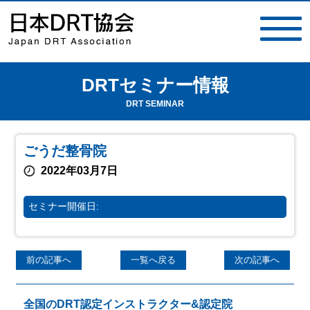
DRTセミナー情報
toggle
navigat
DRT SEMINAR
ごうだ整骨院
2022年03月7日
セミナー開催日:
前の記事へ
一覧へ戻る
次の記事へ
全国のDRT認定インストラクター&認定院