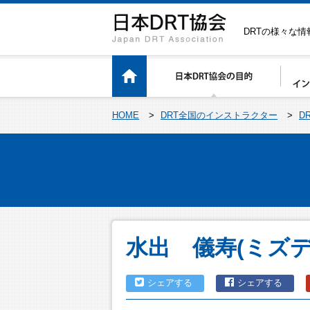
DRTの様々な
HOME
>
DRT全国のインストラクター
>
D
水出 儀寿(ミズ
シェアする
シェアする