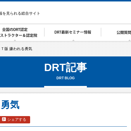
情報を見られる総合サイト
ＲＴ版 嫌われる勇気
DRT記事
DRT BLOG
る勇気
シェアする