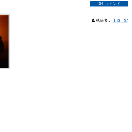
DRTマインド
執筆者：
上原 宏