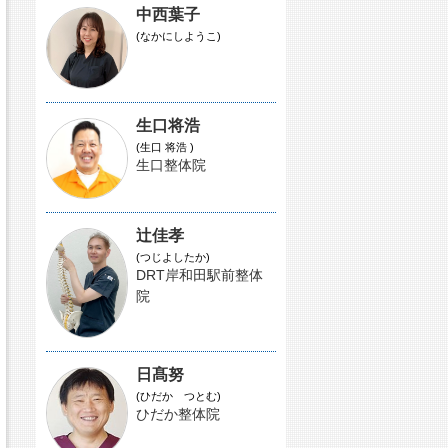
中西葉子
(なかにしようこ)
生口将浩
(生口 将浩 )
生口整体院
辻佳孝
(つじよしたか)
DRT岸和田駅前整体
院
日髙努
(ひだか つとむ)
ひだか整体院