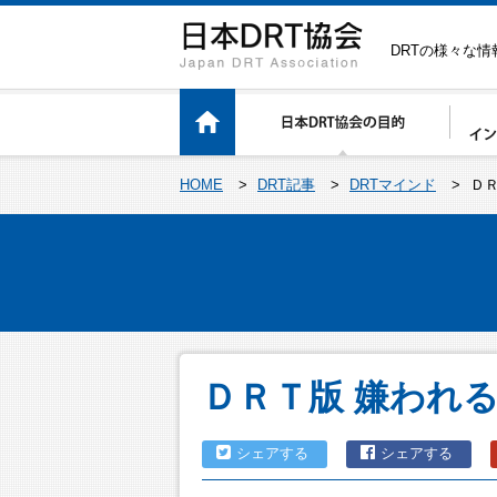
DRTの様々な
HOME
>
DRT記事
>
DRTマインド
>
Ｄ
ＤＲＴ版 嫌われ
シェアする
シェアする