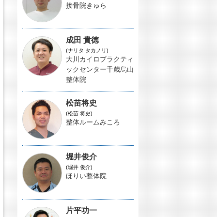
接骨院きゅら
成田 貴徳
(ナリタ タカノリ)
大川カイロプラクティ
ックセンター千歳烏山
整体院
松苗将史
(松苗 将史)
整体ルームみころ
堀井俊介
(堀井 俊介)
ほりい整体院
片平功一