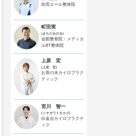
吹田エール整体院
町田実
(まちだみのる)
会館整骨院・メディカ
ルBT整体院
上原 宏
(上原 宏)
お茶の水カイロプラク
ティック
宮川 智一
(ミヤガワトモカズ)
白金台カイロプラクテ
ィク