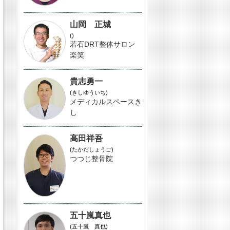
山岡 正城
()
若石DRT整体サロン
楽笑
貴志勇一
(きしゆういち)
メディカルスペースき
し
高田祥吾
(たかだしょうご)
つつじ整骨院
五十嵐真也
(五十嵐 真也)