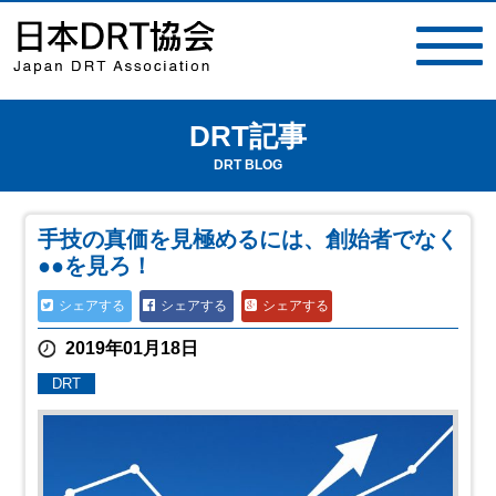
DRT記事
toggle
navigat
DRT BLOG
手技の真価を見極めるには、創始者でなく
●●を見ろ！
シェアする
シェアする
シェアする
2019年01月18日
DRT