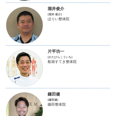
堀井俊介
(堀井 俊介)
ほりい整体院
片平功一
(かたひらこういち)
船堀すてき整体院
鎌田健
(鎌田健)
鎌田整体院