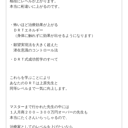
格段にレベルが上がります。
本当に桁違いに上がるのです。
・怖いほど治療効果が上がる
ＤＲＴエネルギー
（身体に触れずに効果が出せるようになります）
・願望実現法を大きく超えた
潜在意識のコントロール法
・ＤＲＴ式成功哲学のすべて
これらを学ぶことにより
あなたのＤＲＴは上原先生と
同等レベルまで一気に向上します。
マスターまで行かれた先生の中には
１人月商２００～３００万円オーバーの先生も
本当にたくさんいらっしゃるので、
治療家としてのレベルを上げたいなら