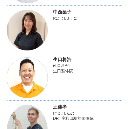
中西葉子
(なかにしようこ)
生口将浩
(生口 将浩 )
生口整体院
辻佳孝
(つじよしたか)
DRT岸和田駅前整体院