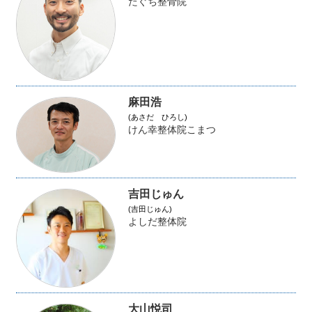
たぐち整骨院
麻田浩
(あさだ ひろし)
けん幸整体院こまつ
吉田じゅん
(吉田じゅん)
よしだ整体院
大山悦司