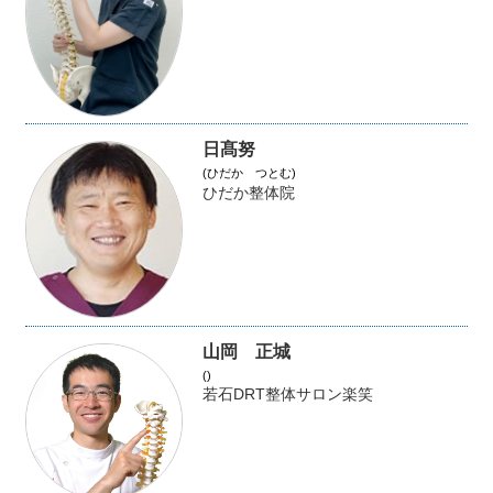
日髙努
(ひだか つとむ)
ひだか整体院
山岡 正城
()
若石DRT整体サロン楽笑