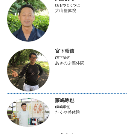
(おおやまえつじ)
大山整体院
宮下昭信
(宮下昭信)
あきのぶ整体院
藤嶋琢也
(藤嶋琢也)
たくや整体院