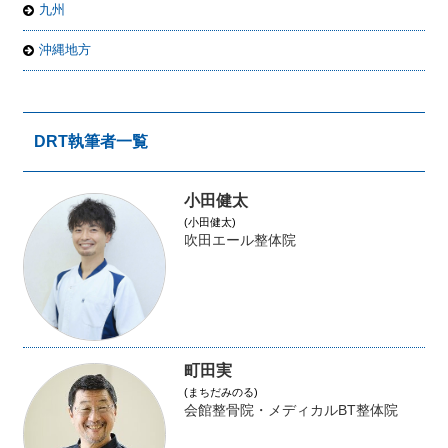
九州
沖縄地方
DRT執筆者一覧
小田健太
(小田健太)
吹田エール整体院
町田実
(まちだみのる)
会館整骨院・メディカルBT整体院