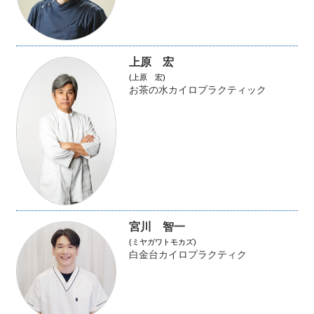
上原 宏
(上原 宏)
お茶の水カイロプラクティック
宮川 智一
(ミヤガワトモカズ)
白金台カイロプラクティク