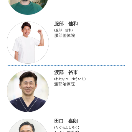
服部 佳和
(服部 佳和)
服部整体院
渡部 裕市
(わたなべ ゆういち)
渡部治療院
田口 嘉朗
(たぐちよしろう)