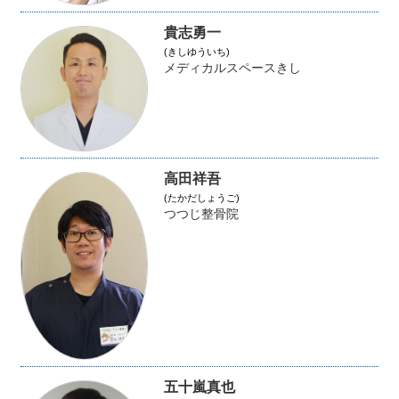
貴志勇一
(きしゆういち)
メディカルスペースきし
高田祥吾
(たかだしょうご)
つつじ整骨院
五十嵐真也