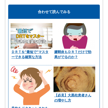
合わせて読んでみる
ＤＲＴを”最短で”マスタ
腱鞘炎もＤＲＴだけで効
ーできる確実な方法
果がでるのか？
【必見】大黒柱患者さん
の増やし方