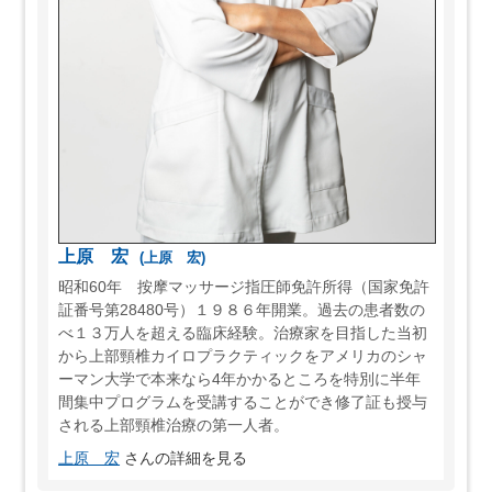
上原 宏
(上原 宏)
昭和60年 按摩マッサージ指圧師免許所得（国家免許
証番号第28480号）１９８６年開業。過去の患者数の
べ１３万人を超える臨床経験。治療家を目指した当初
から上部頸椎カイロプラクティックをアメリカのシャ
ーマン大学で本来なら4年かかるところを特別に半年
間集中プログラムを受講することができ修了証も授与
される上部頸椎治療の第一人者。
上原 宏
さんの詳細を見る