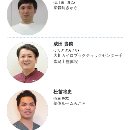
(五十嵐 真也)
接骨院きゅら
成田 貴徳
(ナリタ タカノリ)
大川カイロプラクティックセンター千
歳烏山整体院
松苗将史
(松苗 将史)
整体ルームみころ