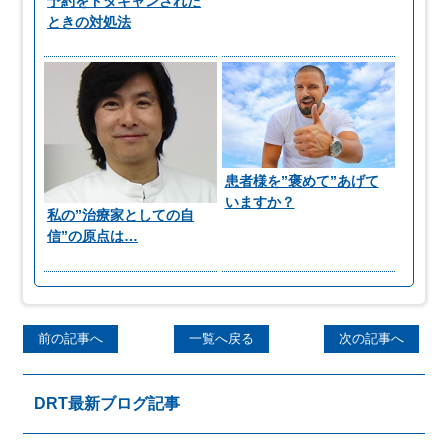
予約をドタキャンされた
ときの対処法
患者様を”褒めて”あげて
いますか？
私の”治療家としての自
信”の原点は…
前の記事へ
一覧へ戻る
次の記事へ
DRT最新ブログ記事