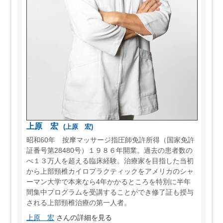
上原 宏
(上原 宏)
昭和60年 按摩マッサージ指圧師免許所得（国家免許
証番号第28480号）１９８６年開業。過去の患者数の
べ１３万人を超える臨床経験。治療家を目指した当初
から上部頸椎カイロプラクティックをアメリカのシャ
ーマン大学で本来なら4年かかるところを特別に半年
間集中プログラムを受講することができ修了証も授与
される上部頸椎治療の第一人者。
上原 宏
さんの詳細を見る