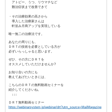
アトピー、うつ、リウマチなど
難治症状まで改善できて
・その治療効果の高さから
導入した治療家さんは
軒並み月商アップを実現している
唯一無二の治療法です。
あなたの周りにも、
ＤＲＴの技術を必要としている方が
必ずいらっしゃると思います。
ぜひ、その方にＤＲＴを
オススメしていただけませんか?
お知り合いの方にも
教えてあげたいときには、
こちらのＤＲＴの無料動画セミナーを
紹介してくださいね。
↓↓↓
ＤＲＴ無料動画セミナー
https://webinarsystem.jp/webinar/drt?utm_source=MailMagazine