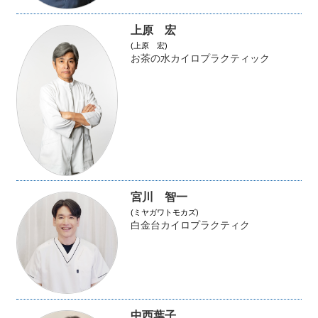
上原 宏
(上原 宏)
お茶の水カイロプラクティック
宮川 智一
(ミヤガワトモカズ)
白金台カイロプラクティク
中西葉子