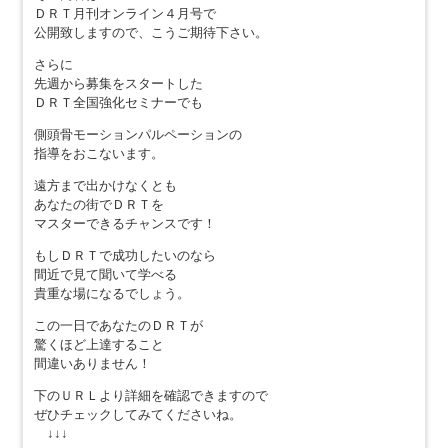
ＤＲＴ月刊オンライン４月号で
公開致しますので、こうご期待下さい。
さらに
先週から募集をスタートした
ＤＲＴ全国強化セミナーでも
側頭骨モーションパルペーションの
指導をおこないます。
遠方まで出かけなくとも
あなたの街でＤＲＴを
マスターできるチャンスです！
もしＤＲＴで成功したいのなら
間近で見て聞いて学べる
貴重な場になるでしょう。
この一日であなたのＤＲＴが
驚くほど上達すること
間違いありません！
下のＵＲＬより詳細を確認できますので
ぜひチェックしてみてくださいね。
↓↓↓