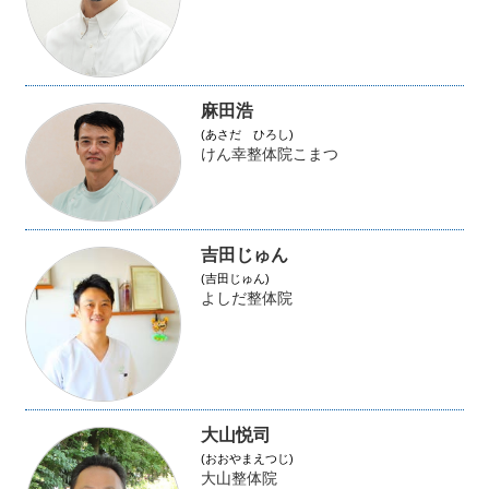
麻田浩
(あさだ ひろし)
けん幸整体院こまつ
吉田じゅん
(吉田じゅん)
よしだ整体院
大山悦司
(おおやまえつじ)
大山整体院