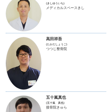
(きしゆういち)
メディカルスペースきし
高田祥吾
(たかだしょうご)
つつじ整骨院
五十嵐真也
(五十嵐 真也)
接骨院きゅら