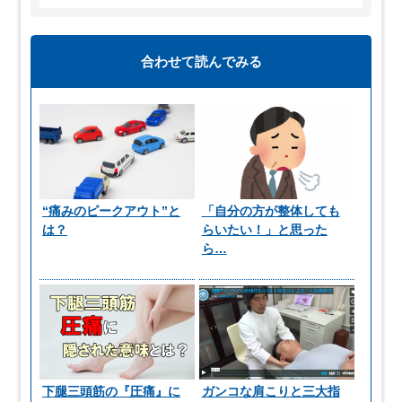
合わせて読んでみる
“痛みのピークアウト”と
「自分の方が整体しても
は？
らいたい！」と思った
ら…
下腿三頭筋の『圧痛』に
ガンコな肩こりと三大指