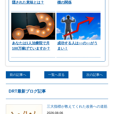
隠された意味とは？
標の関係
あなたは1人治療院で月
成功する人は○○の○○がう
100万稼げていますか？
まい！
前の記事へ
一覧へ戻る
次の記事へ
DRT最新ブログ記事
三大指標が教えてくれた改善への道筋
2026-08-06