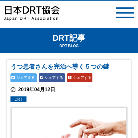
DRT記事
toggle
navigat
DRT BLOG
うつ患者さんを完治へ導く５つの鍵
シェアする
シェアする
シェアする
2019年04月12日
DRT