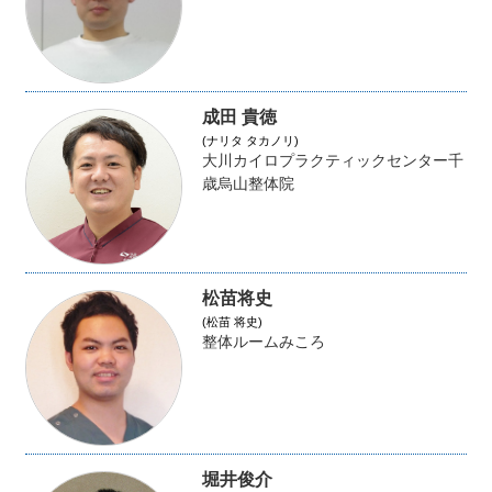
成田 貴徳
(ナリタ タカノリ)
大川カイロプラクティックセンター千
歳烏山整体院
松苗将史
(松苗 将史)
整体ルームみころ
堀井俊介