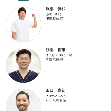
服部 佳和
(服部 佳和)
服部整体院
渡部 裕市
(わたなべ ゆういち)
渡部治療院
田口 嘉朗
(たぐちよしろう)
たぐち整骨院