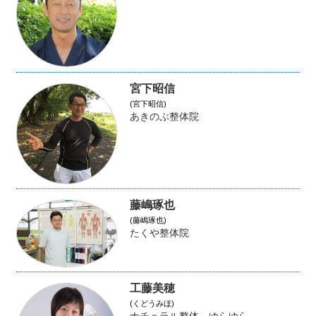
宮下昭信
(宮下昭信)
あきのぶ整体院
藤嶋琢也
(藤嶋琢也)
たくや整体院
工藤美穂
(くどうみほ)