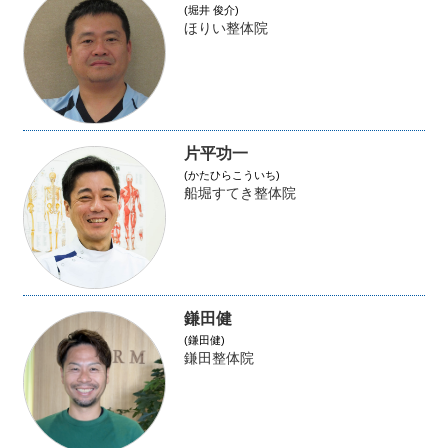
(堀井 俊介)
ほりい整体院
片平功一
(かたひらこういち)
船堀すてき整体院
鎌田健
(鎌田健)
鎌田整体院