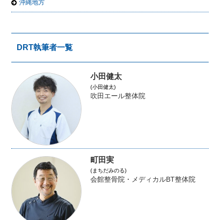
沖縄地方
DRT執筆者一覧
小田健太
(小田健太)
吹田エール整体院
町田実
(まちだみのる)
会館整骨院・メディカルBT整体院