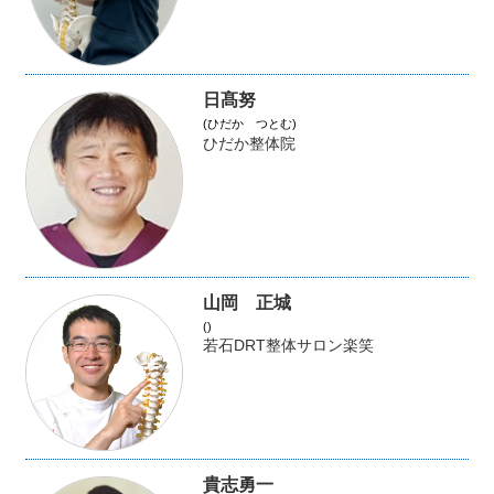
日髙努
(ひだか つとむ)
ひだか整体院
山岡 正城
()
若石DRT整体サロン楽笑
貴志勇一