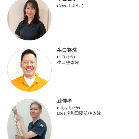
(なかにしようこ)
生口将浩
(生口 将浩 )
生口整体院
辻佳孝
(つじよしたか)
DRT岸和田駅前整体院