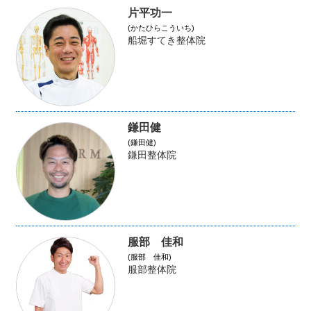
片平功一
(かたひらこういち)
船堀すてき整体院
鎌田健
(鎌田健)
鎌田整体院
服部 佳和
(服部 佳和)
服部整体院