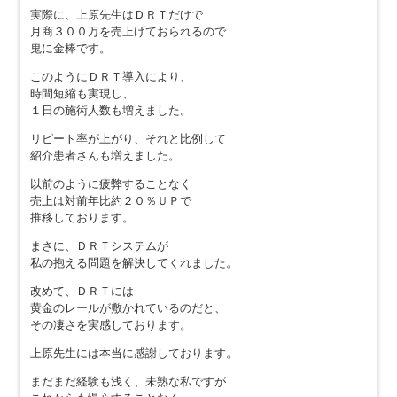
実際に、上原先生はＤＲＴだけで
月商３００万を売上げておられるので
鬼に金棒です。
このようにＤＲＴ導入により、
時間短縮も実現し、
１日の施術人数も増えました。
リピート率が上がり、それと比例して
紹介患者さんも増えました。
以前のように疲弊することなく
売上は対前年比約２０％ＵＰで
推移しております。
まさに、ＤＲＴシステムが
私の抱える問題を解決してくれました。
改めて、ＤＲＴには
黄金のレールが敷かれているのだと、
その凄さを実感しております。
上原先生には本当に感謝しております。
まだまだ経験も浅く、未熟な私ですが