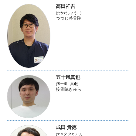
高田祥吾
(たかだしょうご)
つつじ整骨院
五十嵐真也
(五十嵐 真也)
接骨院きゅら
成田 貴徳
(ナリタ タカノリ)