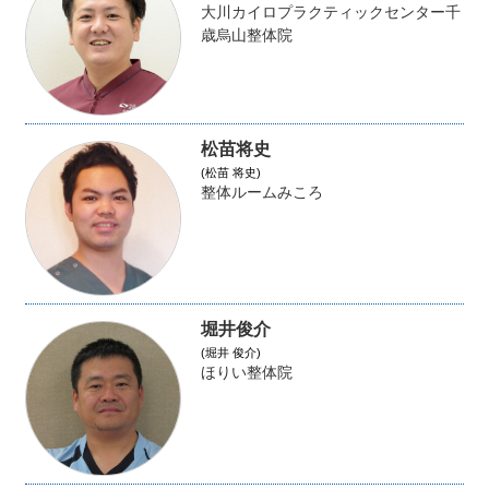
大川カイロプラクティックセンター千
歳烏山整体院
松苗将史
(松苗 将史)
整体ルームみころ
堀井俊介
(堀井 俊介)
ほりい整体院