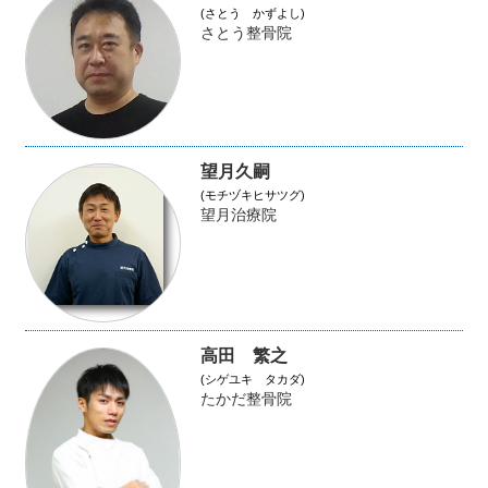
(さとう かずよし)
さとう整骨院
望月久嗣
(モチヅキヒサツグ)
望月治療院
高田 繁之
(シゲユキ タカダ)
たかだ整骨院