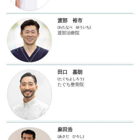
渡部 裕市
(わたなべ ゆういち)
渡部治療院
田口 嘉朗
(たぐちよしろう)
たぐち整骨院
麻田浩
(あさだ ひろし)