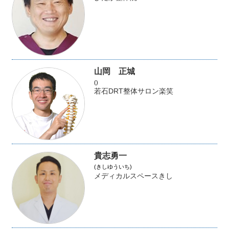
山岡 正城
()
若石DRT整体サロン楽笑
貴志勇一
(きしゆういち)
メディカルスペースきし