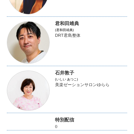
君和田靖典
(君和田靖典)
DRT君島整体
石井敦子
(いしい あつこ)
美楽ゼーションサロンゆらら
特別配信
()