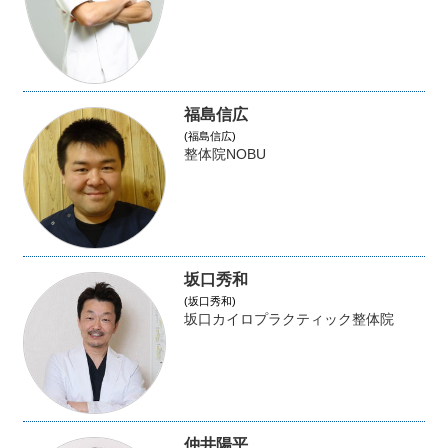
福島信広
(福島信広)
整体院NOBU
坂口秀和
(坂口秀和)
坂口カイロプラクティック整体院
仲井陽平