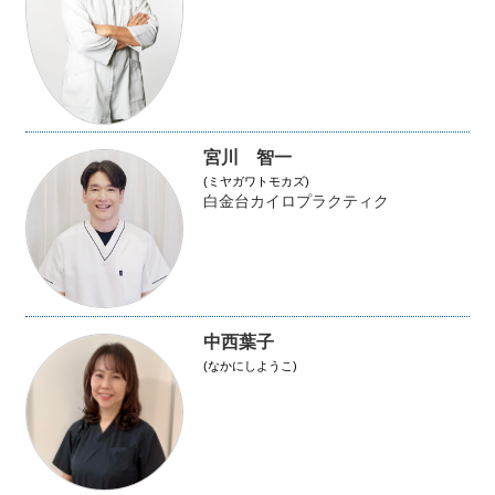
宮川 智一
(ミヤガワトモカズ)
白金台カイロプラクティク
中西葉子
(なかにしようこ)