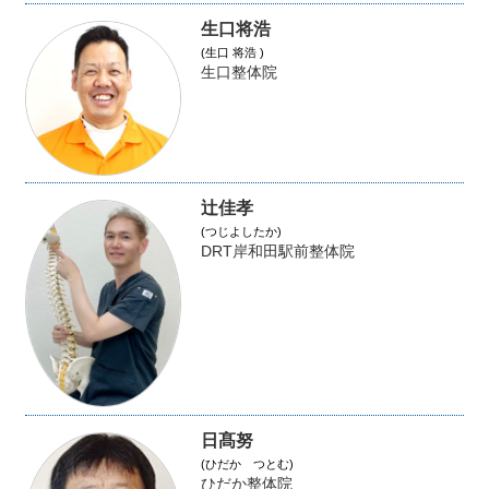
生口将浩
(生口 将浩 )
生口整体院
辻佳孝
(つじよしたか)
DRT岸和田駅前整体院
日髙努
(ひだか つとむ)
ひだか整体院