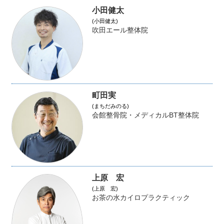
小田健太
(小田健太)
吹田エール整体院
町田実
(まちだみのる)
会館整骨院・メディカルBT整体院
上原 宏
(上原 宏)
お茶の水カイロプラクティック