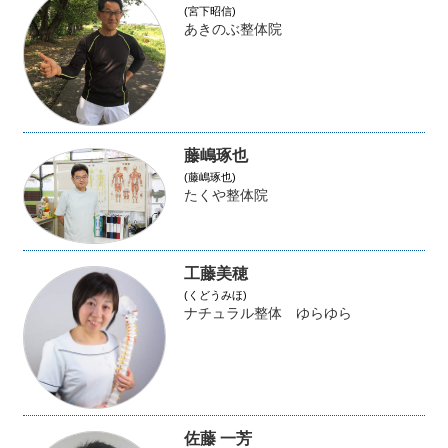
(宮下昭信)
あきのぶ整体院
藤嶋琢也
(藤嶋琢也)
たくや整体院
工藤美穂
(くどうみほ)
ナチュラル整体 ゆらゆら
佐藤 一芳