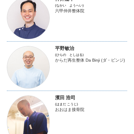
(なかい ようへい)
六甲仲井整体院
平野敏治
(ひらの としはる)
からだ再生整体 Da Binji (ダ・ビンジ)
濱田 浩司
(はまだ こうじ)
おおはま接骨院