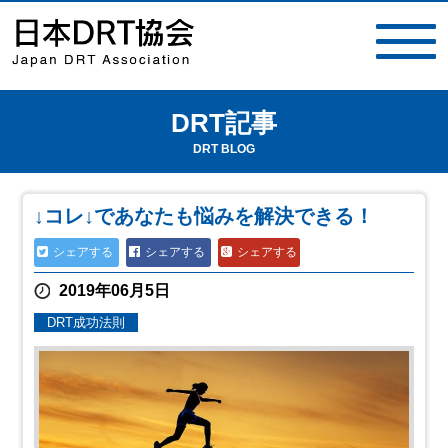
DRT記事
toggle
navigat
DRT BLOG
↓コレ↓であなたも悩みを解決できる！
シェアする
シェアする
シェアする
2019年06月5日
DRT成功法則