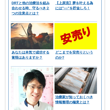
DRTと他の治療法を組み
【上原流】夢を叶える為
合わせる時、守るべき２
には”○○”を貯金しろ！
つの注意点とは？
あなたは本気で成功する
どこまでを安売りという
覚悟はありますか？
のか?
治療家が知っておくべき
情報整理の極意とは？