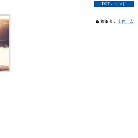
DRTマインド
執筆者：
上原 宏