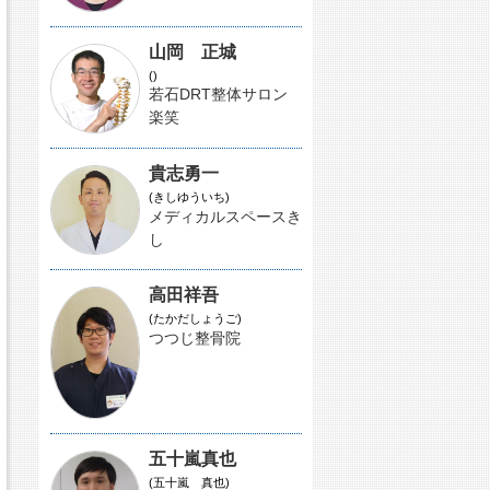
山岡 正城
()
若石DRT整体サロン
楽笑
貴志勇一
(きしゆういち)
メディカルスペースき
し
高田祥吾
(たかだしょうご)
つつじ整骨院
五十嵐真也
(五十嵐 真也)