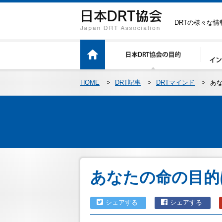
DRTの様々な
HOME
>
DRT記事
>
DRTマインド
>
あ
あなたの命の目的
シェアする
シェアする