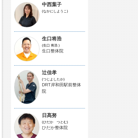
中西葉子
(なかにしようこ)
生口将浩
(生口 将浩 )
生口整体院
辻佳孝
(つじよしたか)
DRT岸和田駅前整体
院
日髙努
(ひだか つとむ)
ひだか整体院