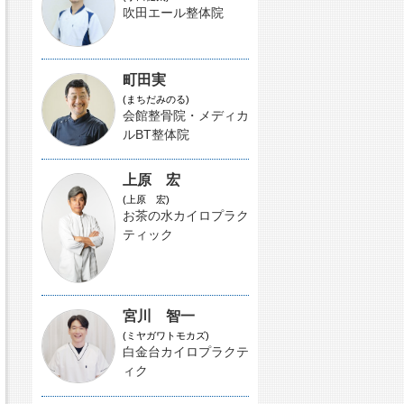
吹田エール整体院
町田実
(まちだみのる)
会館整骨院・メディカ
ルBT整体院
上原 宏
(上原 宏)
お茶の水カイロプラク
ティック
宮川 智一
(ミヤガワトモカズ)
白金台カイロプラクテ
ィク