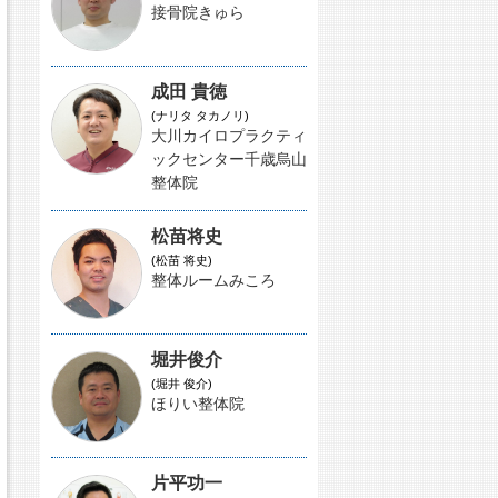
接骨院きゅら
成田 貴徳
(ナリタ タカノリ)
大川カイロプラクティ
ックセンター千歳烏山
整体院
松苗将史
(松苗 将史)
整体ルームみころ
堀井俊介
(堀井 俊介)
ほりい整体院
片平功一