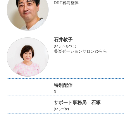
DRT君島整体
石井敦子
(いしい あつこ)
美楽ゼーションサロンゆらら
特別配信
()
サポート事務局 石塚
(いしづか)