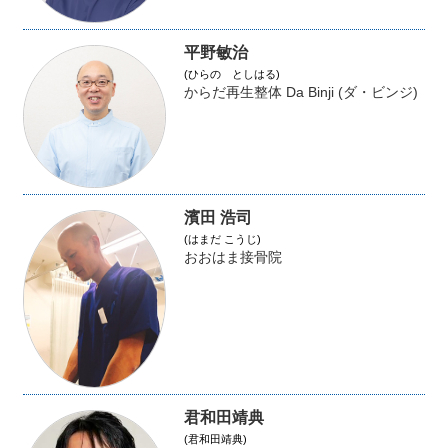
平野敏治
(ひらの としはる)
からだ再生整体 Da Binji (ダ・ビンジ)
濱田 浩司
(はまだ こうじ)
おおはま接骨院
君和田靖典
(君和田靖典)