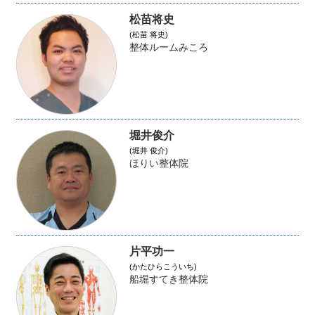
松苗将史
(松苗 将史)
整体ルームみころ
堀井俊介
(堀井 俊介)
ほりい整体院
片平功一
(かたひらこういち)
船堀すてき整体院