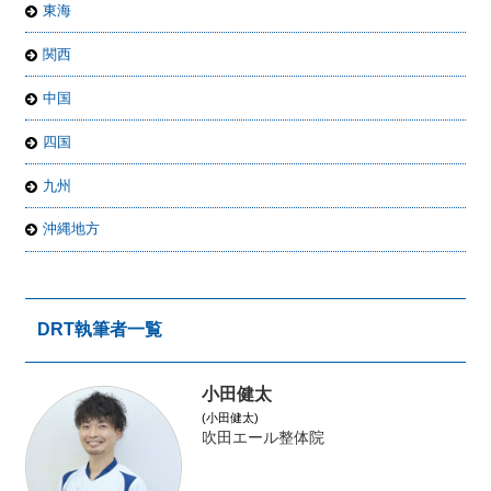
東海
関西
中国
四国
九州
沖縄地方
DRT執筆者一覧
小田健太
(小田健太)
吹田エール整体院