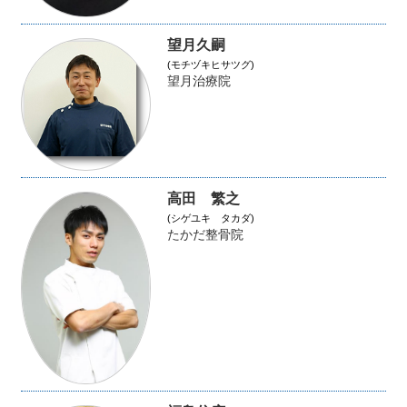
望月久嗣
(モチヅキヒサツグ)
望月治療院
高田 繁之
(シゲユキ タカダ)
たかだ整骨院