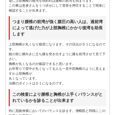
逆に上部胸椎の後湾を弱めれば腰椎の前湾も弱まります。
この事は患者さんをうつ伏せにして背骨を押圧することで簡単に
確認することが出来ます。
つまり腰椎の前湾が強く腹圧の高い人は、過前湾
によって逃げた力が上部胸椎にかかり後湾を助長
します
上部胸椎が丸くなり猫背になります。その頂点がＤ１になるので
す。
鏡の前に横向きに立ち腰を突き出すように腰を前湾させて見て下
さい。
胸椎が丸くなるのが確認できると思います。
お年寄りで背中が丸くなってる人も一見中部胸椎のように見えま
すか上部胸椎が
丸くなっています。
治療のポイントはＤ１になるのです。
この検査により腰椎と胸椎が上手くバランスがと
れているかを診ることが出来ます
特に屈曲伸展においてのバランスを診ます。僧帽筋と同様にこの