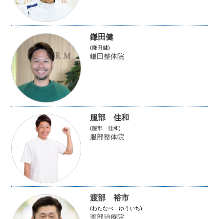
鎌田健
(鎌田健)
鎌田整体院
服部 佳和
(服部 佳和)
服部整体院
渡部 裕市
(わたなべ ゆういち)
渡部治療院