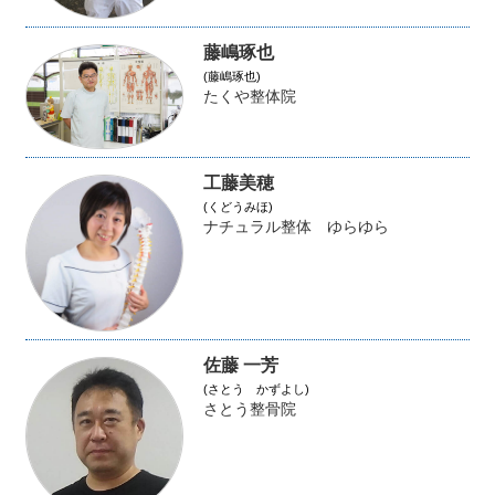
藤嶋琢也
(藤嶋琢也)
たくや整体院
工藤美穂
(くどうみほ)
ナチュラル整体 ゆらゆら
佐藤 一芳
(さとう かずよし)
さとう整骨院