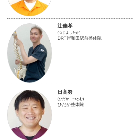
辻佳孝
(つじよしたか)
DRT岸和田駅前整体院
日髙努
(ひだか つとむ)
ひだか整体院