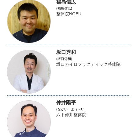
福島信広
(福島信広)
整体院NOBU
坂口秀和
(坂口秀和)
坂口カイロプラクティック整体院
仲井陽平
(なかい ようへい)
六甲仲井整体院