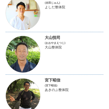
(吉田じゅん)
よしだ整体院
大山悦司
(おおやまえつじ)
大山整体院
宮下昭信
(宮下昭信)
あきのぶ整体院