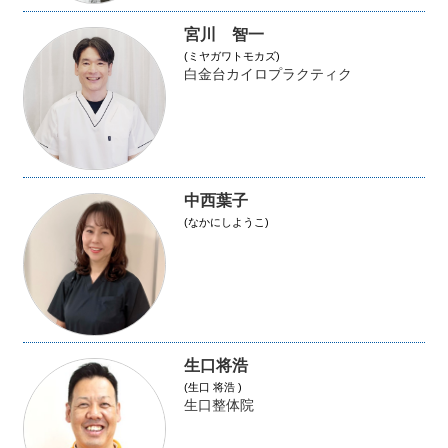
宮川 智一
(ミヤガワトモカズ)
白金台カイロプラクティク
中西葉子
(なかにしようこ)
生口将浩
(生口 将浩 )
生口整体院