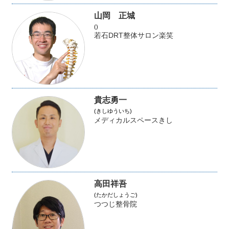
山岡 正城
()
若石DRT整体サロン楽笑
貴志勇一
(きしゆういち)
メディカルスペースきし
高田祥吾
(たかだしょうご)
つつじ整骨院