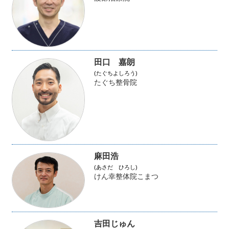
田口 嘉朗
(たぐちよしろう)
たぐち整骨院
麻田浩
(あさだ ひろし)
けん幸整体院こまつ
吉田じゅん