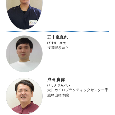
五十嵐真也
(五十嵐 真也)
接骨院きゅら
成田 貴徳
(ナリタ タカノリ)
大川カイロプラクティックセンター千
歳烏山整体院