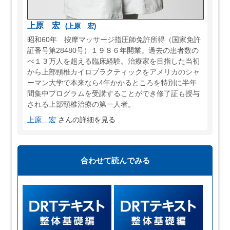
上原 宏
(上原 宏)
昭和60年 按摩マッサージ指圧師免許所得（国家免許
証番号第28480号）１９８６年開業。過去の患者数の
べ１３万人を超える臨床経験。治療家を目指した当初
から上部頸椎カイロプラクティックをアメリカのシャ
ーマン大学で本来なら4年かかるところを特別に半年
間集中プログラムを受講することができ修了証も授与
される上部頸椎治療の第一人者。
上原 宏
さんの詳細を見る
合わせて読んでみる