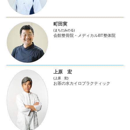
町田実
(まちだみのる)
会館整骨院・メディカルBT整体院
上原 宏
(上原 宏)
お茶の水カイロプラクティック