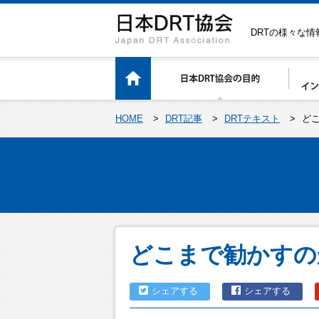
DRTの様々な
HOME
>
DRT記事
>
DRTテキスト
>
ど
どこまで勧かすの
シェアする
シェアする