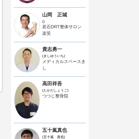
山岡 正城
()
若石DRT整体サロン
楽笑
貴志勇一
(きしゆういち)
メディカルスペースき
し
高田祥吾
(たかだしょうご)
つつじ整骨院
五十嵐真也
(五十嵐 真也)