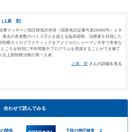
(上原 宏)
 按摩マッサージ指圧師免許所得（国家免許証番号第28480号）１９
。過去の患者数のべ１３万人を超える臨床経験。治療家を目指した
部頸椎カイロプラクティックをアメリカのシャーマン大学で本来な
るところを特別に半年間集中プログラムを受講することができ修了
れる上部頸椎治療の第一人者。
上原 宏
さんの詳細を見る
合わせて読んでみる
椎の関係
下肢の押圧検査 ２