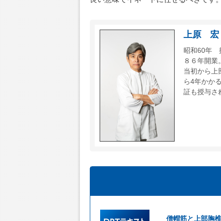
上原 宏
昭和60年
８６年開業
当初から上
ら4年かか
証も授与さ
僧帽筋と上部胸