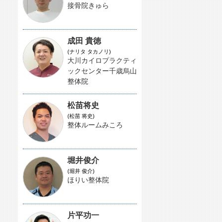
接骨院きゅら
成田 貴徳
(ナリタ タカノリ)
大川カイロプラクティ
ックセンター千歳烏山
整体院
松苗将史
(松苗 将史)
整体ルームみころ
堀井俊介
(堀井 俊介)
ほりい整体院
片平功一