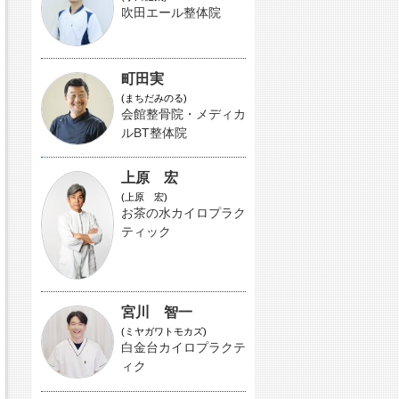
吹田エール整体院
町田実
(まちだみのる)
会館整骨院・メディカ
ルBT整体院
上原 宏
(上原 宏)
お茶の水カイロプラク
ティック
宮川 智一
(ミヤガワトモカズ)
白金台カイロプラクテ
ィク