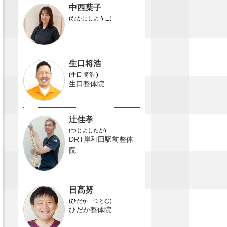
中西葉子
(なかにしようこ)
生口将浩
(生口 将浩 )
生口整体院
辻佳孝
(つじよしたか)
DRT岸和田駅前整体
院
日髙努
(ひだか つとむ)
ひだか整体院