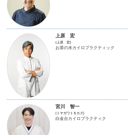
上原 宏
(上原 宏)
お茶の水カイロプラクティック
宮川 智一
(ミヤガワトモカズ)
白金台カイロプラクティク