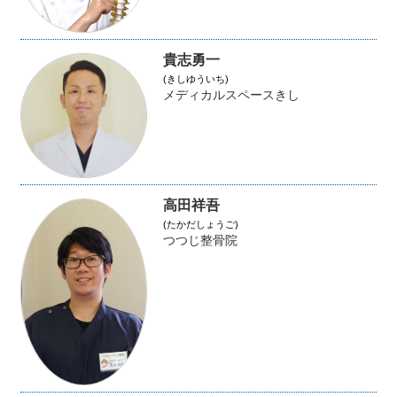
貴志勇一
(きしゆういち)
メディカルスペースきし
高田祥吾
(たかだしょうご)
つつじ整骨院