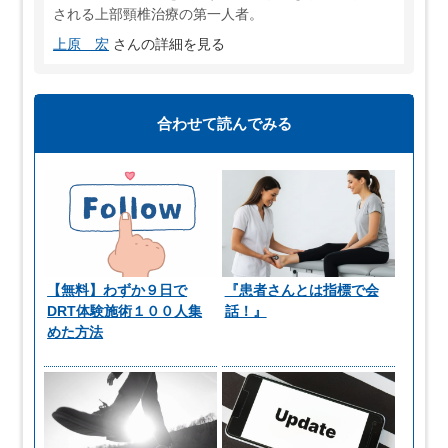
される上部頸椎治療の第一人者。
上原 宏
さんの詳細を見る
合わせて読んでみる
【無料】わずか９日で
『患者さんとは指標で会
DRT体験施術１００人集
話！』
めた方法