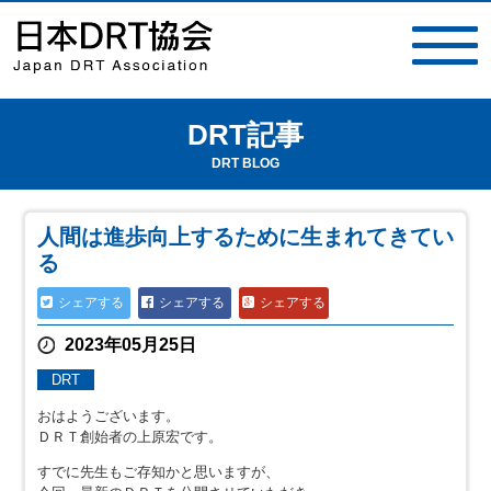
DRT記事
toggle
navigat
DRT BLOG
人間は進歩向上するために生まれてきてい
る
シェアする
シェアする
シェアする
2023年05月25日
DRT
おはようございます。
ＤＲＴ創始者の上原宏です。
すでに先生もご存知かと思いますが、