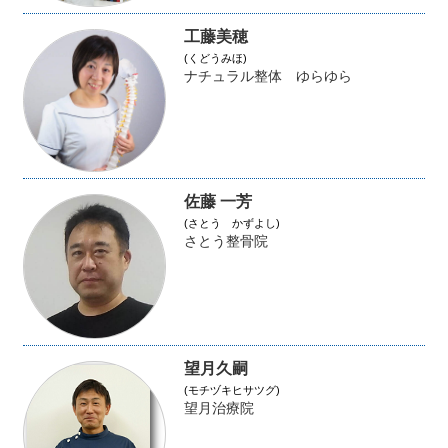
工藤美穂
(くどうみほ)
ナチュラル整体 ゆらゆら
佐藤 一芳
(さとう かずよし)
さとう整骨院
望月久嗣
(モチヅキヒサツグ)
望月治療院