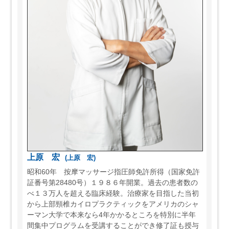
上原 宏
(上原 宏)
昭和60年 按摩マッサージ指圧師免許所得（国家免許
証番号第28480号）１９８６年開業。過去の患者数の
べ１３万人を超える臨床経験。治療家を目指した当初
から上部頸椎カイロプラクティックをアメリカのシャ
ーマン大学で本来なら4年かかるところを特別に半年
間集中プログラムを受講することができ修了証も授与