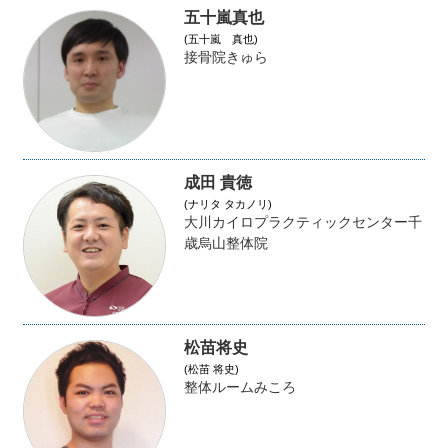
五十嵐真也
(五十嵐 真也)
接骨院きゅら
成田 貴徳
(ナリタ タカノリ)
大川カイロプラクティックセンター千
歳烏山整体院
松苗将史
(松苗 将史)
整体ルームみころ