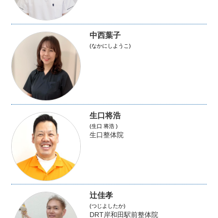
中西葉子
(なかにしようこ)
生口将浩
(生口 将浩 )
生口整体院
辻佳孝
(つじよしたか)
DRT岸和田駅前整体院