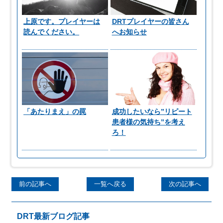
上原です。プレイヤーは
DRTプレイヤーの皆さん
読んでください。
へお知らせ
「あたりまえ」の罠
成功したいなら”リピート
患者様の気持ち”を考え
ろ！
前の記事へ
一覧へ戻る
次の記事へ
DRT最新ブログ記事