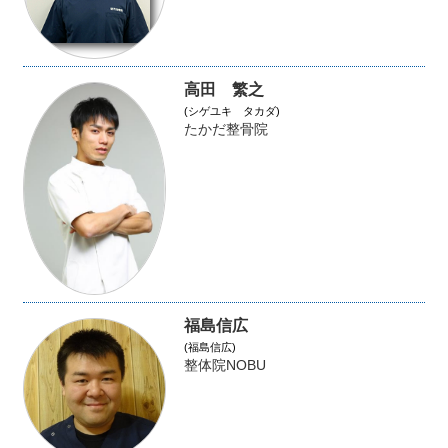
高田 繁之
(シゲユキ タカダ)
たかだ整骨院
福島信広
(福島信広)
整体院NOBU