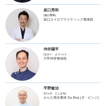
坂口秀和
(坂口秀和)
坂口カイロプラクティック整体院
仲井陽平
(なかい ようへい)
六甲仲井整体院
平野敏治
(ひらの としはる)
からだ再生整体 Da Binji (ダ・ビンジ)