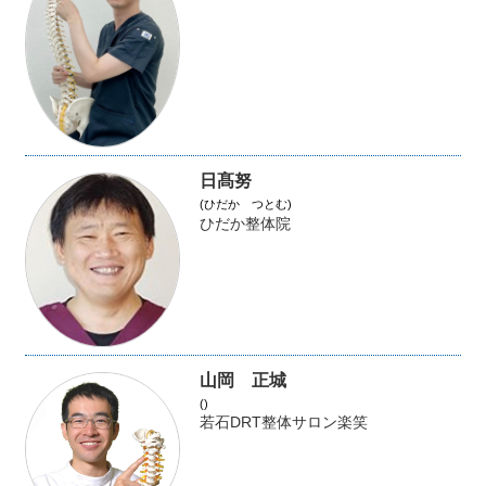
日髙努
(ひだか つとむ)
ひだか整体院
山岡 正城
()
若石DRT整体サロン楽笑