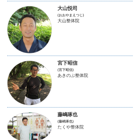
大山悦司
(おおやまえつじ)
大山整体院
宮下昭信
(宮下昭信)
あきのぶ整体院
藤嶋琢也
(藤嶋琢也)
たくや整体院