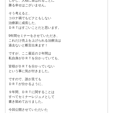
しかし、人様に喜ばれることに
勝る幸せはございません。
そう考えると、
コロナ禍でもビクともしない
治療家に成長した、
ＤＲＴはすごいことだと思います。
9年間セミナーをさせていただき、
これだけ売上を上げられる治療法は
過去ないと断言出来ます！
ですが、ここ最近の２年間は
私自身がＤＲＴを分かっていても、
皆様がＤＲＴを分かっていない
という事に気が付きました。
ですので、誰が見ても
ＤＲＴが分かるように、
９年間、ＤＲＴに関することは
すべてセミナーレジュメとして
書き留めておりました。
今回公開させていただいた