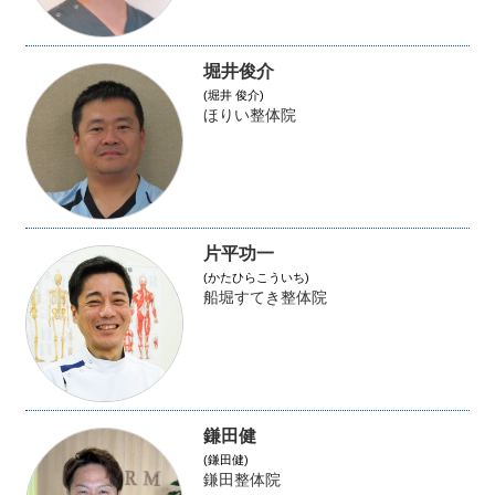
堀井俊介
(堀井 俊介)
ほりい整体院
片平功一
(かたひらこういち)
船堀すてき整体院
鎌田健
(鎌田健)
鎌田整体院