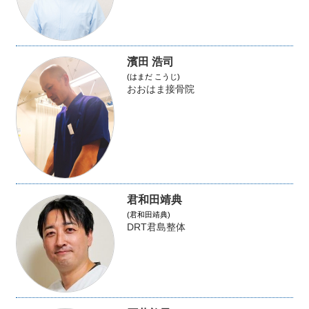
濱田 浩司
(はまだ こうじ)
おおはま接骨院
君和田靖典
(君和田靖典)
DRT君島整体