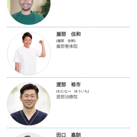
服部 佳和
(服部 佳和)
服部整体院
渡部 裕市
(わたなべ ゆういち)
渡部治療院
田口 嘉朗