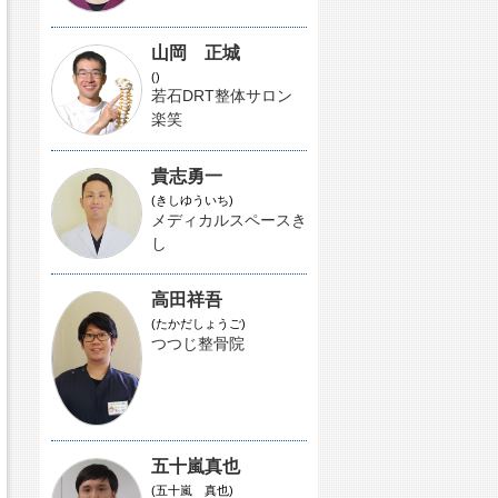
山岡 正城
()
若石DRT整体サロン
楽笑
貴志勇一
(きしゆういち)
メディカルスペースき
し
高田祥吾
(たかだしょうご)
つつじ整骨院
五十嵐真也
(五十嵐 真也)