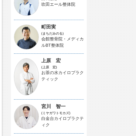
吹田エール整体院
町田実
(まちだみのる)
会館整骨院・メディカ
ルBT整体院
上原 宏
(上原 宏)
お茶の水カイロプラク
ティック
宮川 智一
(ミヤガワトモカズ)
白金台カイロプラクテ
ィク