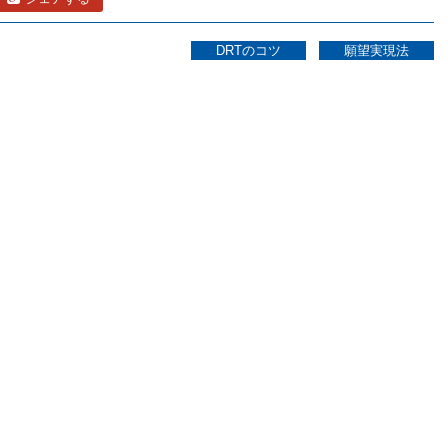
DRTのコツ
願望実現法