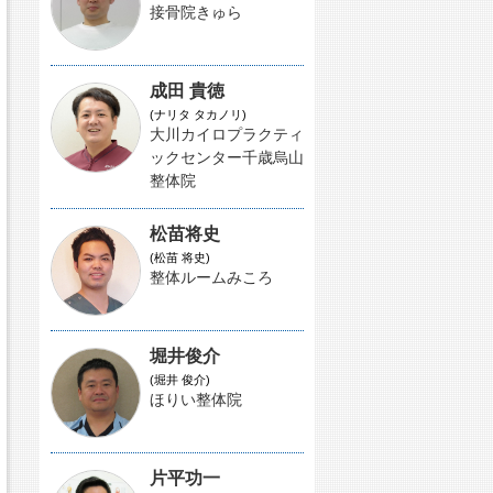
接骨院きゅら
成田 貴徳
(ナリタ タカノリ)
大川カイロプラクティ
ックセンター千歳烏山
整体院
松苗将史
(松苗 将史)
整体ルームみころ
堀井俊介
(堀井 俊介)
ほりい整体院
片平功一