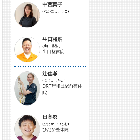
中西葉子
(なかにしようこ)
生口将浩
(生口 将浩 )
生口整体院
辻佳孝
(つじよしたか)
DRT岸和田駅前整体
院
日髙努
(ひだか つとむ)
ひだか整体院