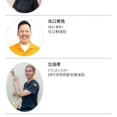
生口将浩
(生口 将浩 )
生口整体院
辻佳孝
(つじよしたか)
DRT岸和田駅前整体院