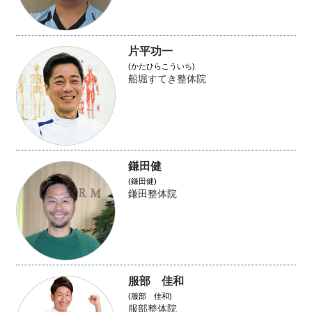
片平功一
(かたひらこういち)
船堀すてき整体院
鎌田健
(鎌田健)
鎌田整体院
服部 佳和
(服部 佳和)
服部整体院