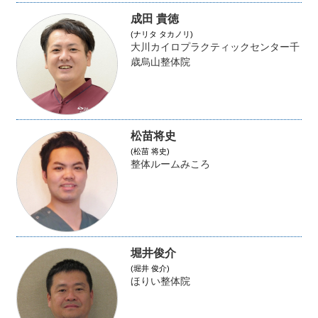
成田 貴徳
(ナリタ タカノリ)
大川カイロプラクティックセンター千
歳烏山整体院
松苗将史
(松苗 将史)
整体ルームみころ
堀井俊介
(堀井 俊介)
ほりい整体院