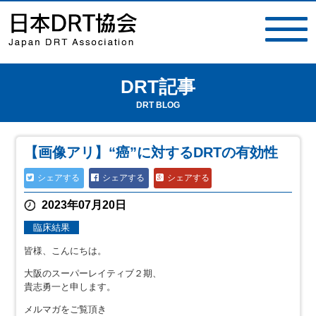
DRT記事
toggle
navigat
DRT BLOG
【画像アリ】“癌”に対するDRTの有効性
シェアする
シェアする
シェアする
2023年07月20日
臨床結果
皆様、こんにちは。
大阪のスーパーレイティブ２期、
貴志勇一と申します。
メルマガをご覧頂き