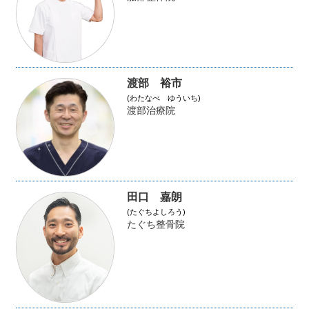
渡部 裕市
(わたなべ ゆういち)
渡部治療院
田口 嘉朗
(たぐちよしろう)
たぐち整骨院