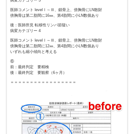
病変カテゴリー 5
医師コメント levelⅠ～Ⅲ、鎖骨上、傍胸骨にLN散財
傍胸骨は第二肋間に16㎜、第4肋間に小LN数個あり
後：医師所見 転移性リンパ節疑い
病変カテゴリー 4
医師コメント levelⅠ～Ⅲ、鎖骨上、傍胸骨にLN散財
傍胸骨は第二肋間に12㎜、第4肋間に小LN数個あり
いずれも縮小傾向と考える
⑥
前：最終判定 要精検
後：最終判定 要観察（6ヶ月）
＝＝＝＝＝＝＝＝＝＝＝＝＝＝＝＝＝