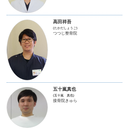
高田祥吾
(たかだしょうご)
つつじ整骨院
五十嵐真也
(五十嵐 真也)
接骨院きゅら