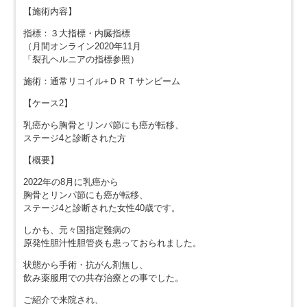
【施術内容】
指標：３大指標・内臓指標
（月間オンライン2020年11月
「裂孔ヘルニアの指標参照）
施術：通常リコイル+ＤＲＴサンビーム
【ケース2】
乳癌から胸骨とリンパ節にも癌が転移、
ステージ4と診断された方
【概要】
2022年の8月に乳癌から
胸骨とリンパ節にも癌が転移、
ステージ4と診断された女性40歳です。
しかも、元々国指定難病の
原発性胆汁性胆管炎も患っておられました。
状態から手術・抗がん剤無し、
飲み薬服用での共存治療との事でした。
ご紹介で来院され、