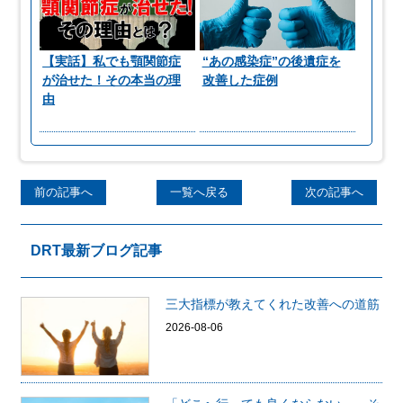
【実話】私でも顎関節症
“あの感染症”の後遺症を
が治せた！その本当の理
改善した症例
由
前の記事へ
一覧へ戻る
次の記事へ
DRT最新ブログ記事
三大指標が教えてくれた改善への道筋
2026-08-06