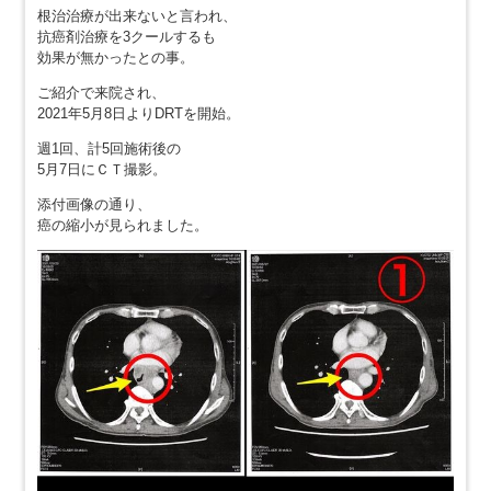
根治治療が出来ないと言われ、
抗癌剤治療を3クールするも
効果が無かったとの事。
ご紹介で来院され、
2021年5月8日よりDRTを開始。
週1回、計5回施術後の
5月7日にＣＴ撮影。
添付画像の通り、
癌の縮小が見られました。