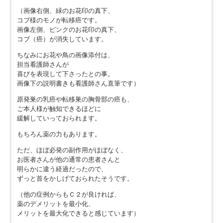
（画像右側、緑のお花印の真下、
コブ様のモノが転移癌です。
画像左側、ピンクのお花印の真下、
コブ（癌）が消失しています。
ちなみにお花や鳥の画像添付は、
担当看護師さんが
喜びを表現して下さったとの事。
画像下の説明書きも看護師さん直筆です）
原発巣の乳癌や転移巣の胸骨部の癌も、
ご本人様が触知できるほどに
緩解していっておられます。
もちろん薬の力もあります。
ただ、ほぼ必発の副作用がほぼなく、
お医者さんが他の通常の患者さんと
明らかに違う経過だったので、
ずっと首をかしげておられたそうです。
（他の症例からもＣ２が良ければ、
薬のデメリットを最小化、
メリットを最大化できると感じています）