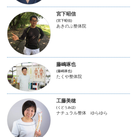
宮下昭信
(宮下昭信)
あきのぶ整体院
藤嶋琢也
(藤嶋琢也)
たくや整体院
工藤美穂
(くどうみほ)
ナチュラル整体 ゆらゆら