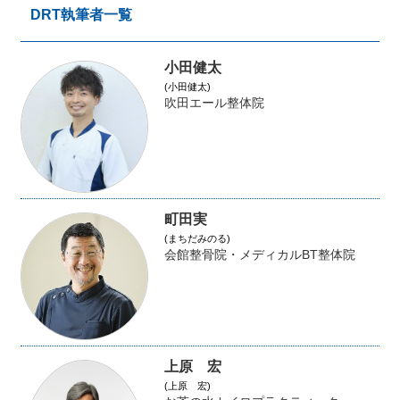
DRT執筆者一覧
小田健太
(小田健太)
吹田エール整体院
町田実
(まちだみのる)
会館整骨院・メディカルBT整体院
上原 宏
(上原 宏)