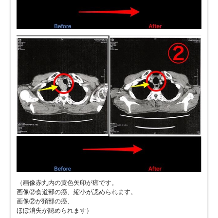
（画像赤丸内の黄色矢印が癌です。
画像②食道部の癌、縮小が認められます。
画像②が頚部の癌、
ほぼ消失が認められます）