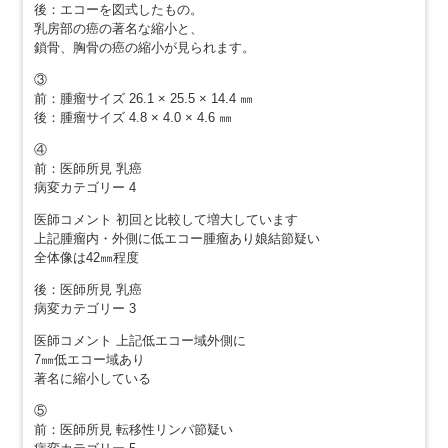
後：エコーを図式したもの。
乳房部の癌の著名な縮小と、
鎖骨、胸骨の癌の縮小が見られます。
③
前：腫瘤サイズ 26.1 × 25.5 × 14.4 ㎜
後：腫瘤サイズ 4.8 × 4.0 × 4.6 ㎜
④
前：医師所見 乳癌
病変カテゴリー 4
医師コメント 初回と比較して増大しています
上記腫瘤内・外側に低エコー腫瘤あり娘結節疑い
全体像は42㎜程度
後：医師所見 乳癌
病変カテゴリー 3
医師コメント 上記低エコー域外側に
7㎜低エコー域あり
著名に縮小している
⑤
前：医師所見 転移性リンパ節疑い