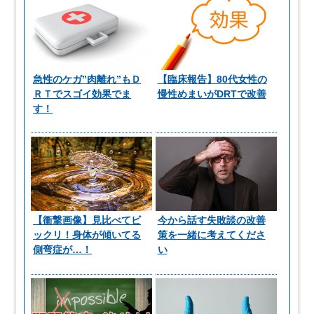
急性のケガ”肉離れ”もＤ
【臨床報告】80代女性の
ＲＴでスゴイ効果でま
慢性めまいがDRTで改善
す！
【衝撃画像】見比べてビ
今から話す失敗談の改善
ックリ！身体が傾いてる
策を一緒に考えてくださ
側弯症が…！
い