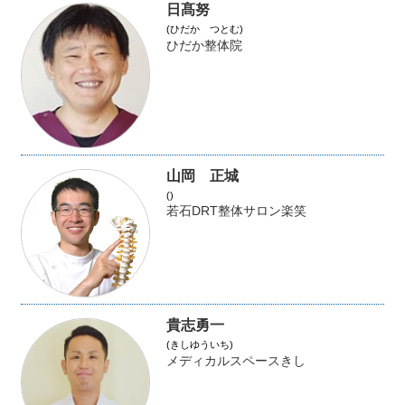
日髙努
(ひだか つとむ)
ひだか整体院
山岡 正城
()
若石DRT整体サロン楽笑
貴志勇一
(きしゆういち)
メディカルスペースきし