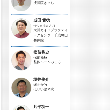
接骨院きゅら
成田 貴徳
(ナリタ タカノリ)
大川カイロプラクティ
ックセンター千歳烏山
整体院
松苗将史
(松苗 将史)
整体ルームみころ
堀井俊介
(堀井 俊介)
ほりい整体院
片平功一