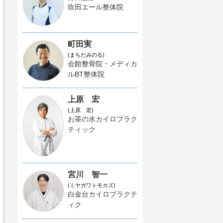
吹田エール整体院
町田実
(まちだみのる)
会館整骨院・メディカ
ルBT整体院
上原 宏
(上原 宏)
お茶の水カイロプラク
ティック
宮川 智一
(ミヤガワトモカズ)
白金台カイロプラクテ
ィク