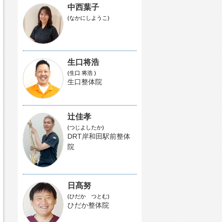
中西葉子
(なかにしようこ)
生口将浩
(生口 将浩 )
生口整体院
辻佳孝
(つじよしたか)
DRT岸和田駅前整体
院
日髙努
(ひだか つとむ)
ひだか整体院