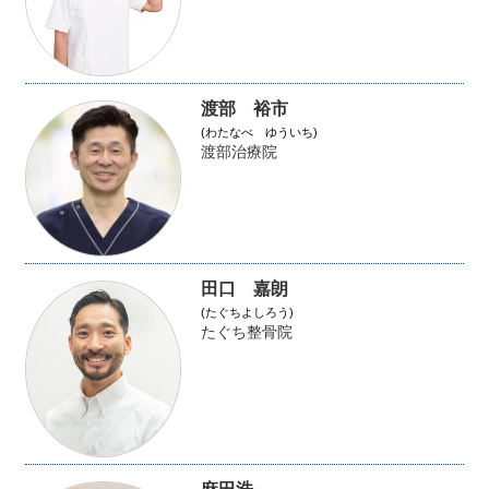
渡部 裕市
(わたなべ ゆういち)
渡部治療院
田口 嘉朗
(たぐちよしろう)
たぐち整骨院