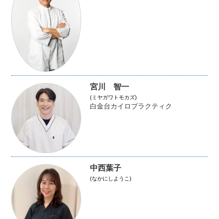
宮川 智一
(ミヤガワトモカズ)
白金台カイロプラクティク
中西葉子
(なかにしようこ)