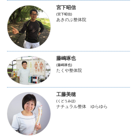
宮下昭信
(宮下昭信)
あきのぶ整体院
藤嶋琢也
(藤嶋琢也)
たくや整体院
工藤美穂
(くどうみほ)
ナチュラル整体 ゆらゆら