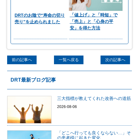
「値上げ」と「時短」で
DRTのお陰で“寿命の切り
「売上」と「心身の平
売り”を止められました
安」を得た方法
前の記事へ
一覧へ戻る
次の記事へ
DRT最新ブログ記事
三大指標が教えてくれた改善への道筋
2026-08-06
「どこへ行っても良くならない…」そ
の患者様に起きた変化