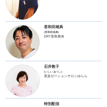
君和田靖典
(君和田靖典)
DRT君島整体
石井敦子
(いしい あつこ)
美楽ゼーションサロンゆらら
特別配信