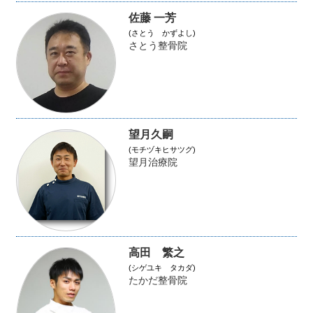
佐藤 一芳
(さとう かずよし)
さとう整骨院
望月久嗣
(モチヅキヒサツグ)
望月治療院
高田 繁之
(シゲユキ タカダ)
たかだ整骨院