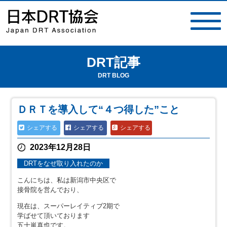
DRT記事
toggle
navigat
DRT BLOG
ＤＲＴを導入して“４つ得した”こと
シェアする
シェアする
シェアする
2023年12月28日
DRTをなぜ取り入れたのか
こんにちは、私は新潟市中央区で
接骨院を営んでおり、
現在は、スーパーレイティブ2期で
学ばせて頂いております
五十嵐真也です。