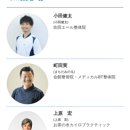
小田健太
(小田健太)
吹田エール整体院
町田実
(まちだみのる)
会館整骨院・メディカルBT整体院
上原 宏
(上原 宏)
お茶の水カイロプラクティック