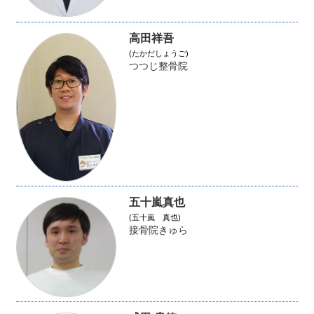
高田祥吾
(たかだしょうご)
つつじ整骨院
五十嵐真也
(五十嵐 真也)
接骨院きゅら