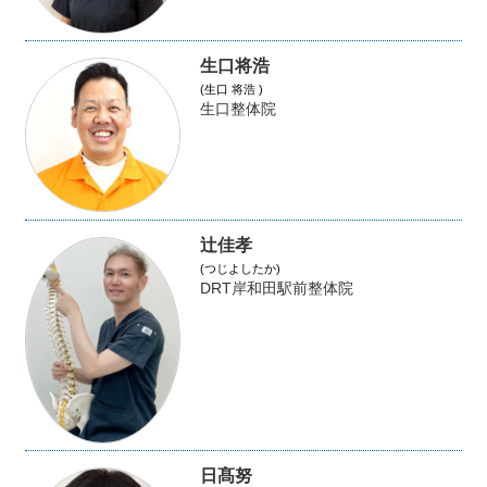
生口将浩
(生口 将浩 )
生口整体院
辻佳孝
(つじよしたか)
DRT岸和田駅前整体院
日髙努