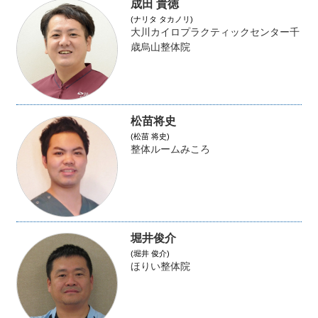
成田 貴徳
(ナリタ タカノリ)
大川カイロプラクティックセンター千
歳烏山整体院
松苗将史
(松苗 将史)
整体ルームみころ
堀井俊介
(堀井 俊介)
ほりい整体院