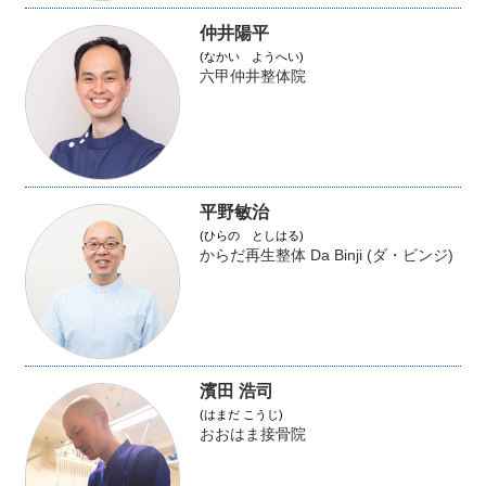
仲井陽平
(なかい ようへい)
六甲仲井整体院
平野敏治
(ひらの としはる)
からだ再生整体 Da Binji (ダ・ビンジ)
濱田 浩司
(はまだ こうじ)
おおはま接骨院