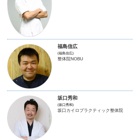
福島信広
(福島信広)
整体院NOBU
坂口秀和
(坂口秀和)
坂口カイロプラクティック整体院