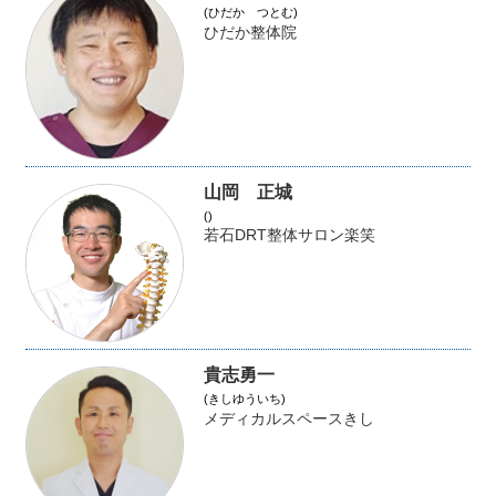
(ひだか つとむ)
ひだか整体院
山岡 正城
()
若石DRT整体サロン楽笑
貴志勇一
(きしゆういち)
メディカルスペースきし