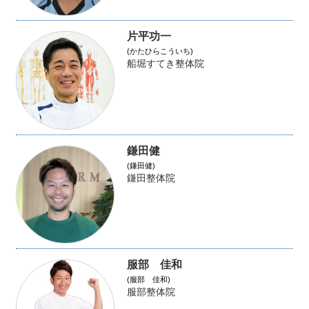
片平功一
(かたひらこういち)
船堀すてき整体院
鎌田健
(鎌田健)
鎌田整体院
服部 佳和
(服部 佳和)
服部整体院