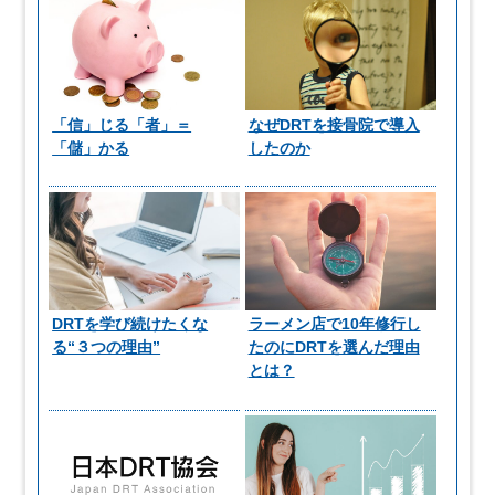
「信」じる「者」＝
なぜDRTを接骨院で導入
「儲」かる
したのか
DRTを学び続けたくな
ラーメン店で10年修行し
る“３つの理由”
たのにDRTを選んだ理由
とは？