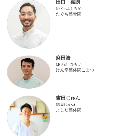
田口 嘉朗
(たぐちよしろう)
たぐち整骨院
麻田浩
(あさだ ひろし)
けん幸整体院こまつ
吉田じゅん
(吉田じゅん)
よしだ整体院