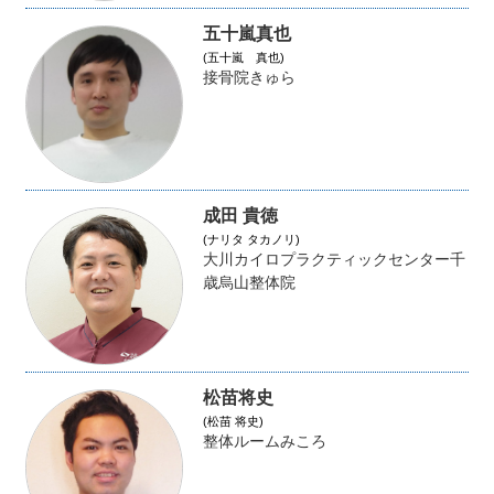
五十嵐真也
(五十嵐 真也)
接骨院きゅら
成田 貴徳
(ナリタ タカノリ)
大川カイロプラクティックセンター千
歳烏山整体院
松苗将史
(松苗 将史)
整体ルームみころ