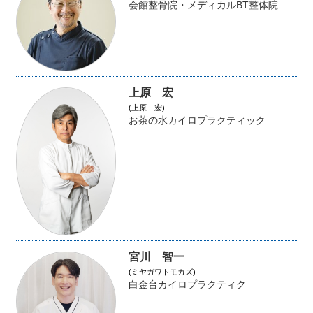
会館整骨院・メディカルBT整体院
上原 宏
(上原 宏)
お茶の水カイロプラクティック
宮川 智一
(ミヤガワトモカズ)
白金台カイロプラクティク