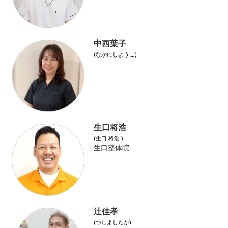
中西葉子
(なかにしようこ)
生口将浩
(生口 将浩 )
生口整体院
辻佳孝
(つじよしたか)