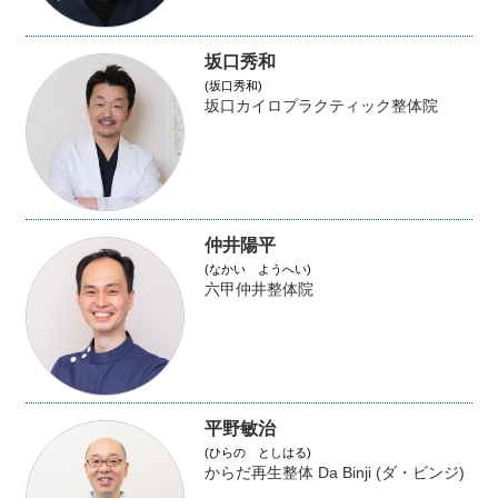
坂口秀和
(坂口秀和)
坂口カイロプラクティック整体院
仲井陽平
(なかい ようへい)
六甲仲井整体院
平野敏治
(ひらの としはる)
からだ再生整体 Da Binji (ダ・ビンジ)