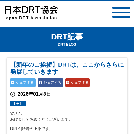
DRT記事
toggle
navigat
DRT BLOG
【新年のご挨拶】DRTは、ここからさらに
発展していきます
シェアする
シェアする
シェアする
2026年01月8日
DRT
皆さん、
あけましておめでとうございます。
DRT創始者の上原です。