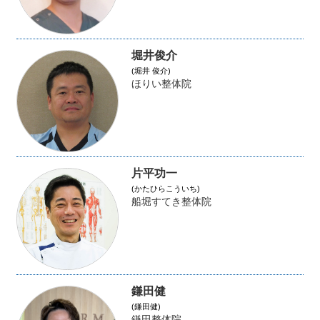
堀井俊介
(堀井 俊介)
ほりい整体院
片平功一
(かたひらこういち)
船堀すてき整体院
鎌田健
(鎌田健)
鎌田整体院