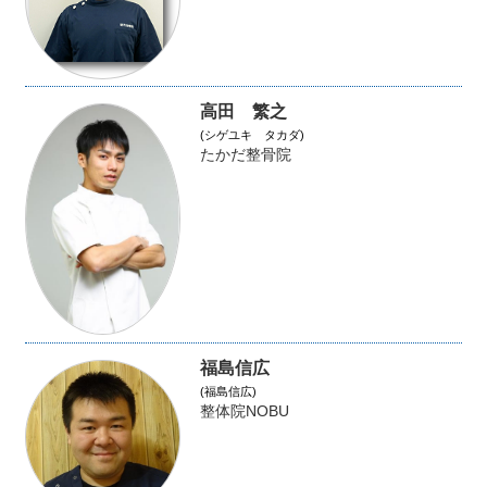
高田 繁之
(シゲユキ タカダ)
たかだ整骨院
福島信広
(福島信広)
整体院NOBU