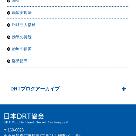
問診
願望実現法
DRT三大指標
効果の持続
治療の価値
姿勢指導
DRTブログアーカイブ
〒160-0023