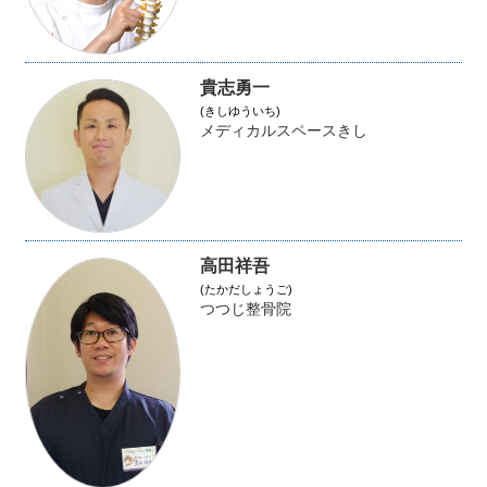
貴志勇一
(きしゆういち)
メディカルスペースきし
高田祥吾
(たかだしょうご)
つつじ整骨院