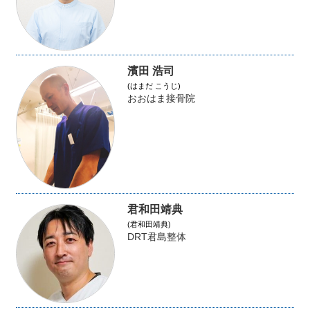
濱田 浩司
(はまだ こうじ)
おおはま接骨院
君和田靖典
(君和田靖典)
DRT君島整体