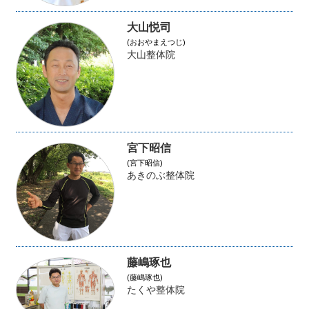
大山悦司
(おおやまえつじ)
大山整体院
宮下昭信
(宮下昭信)
あきのぶ整体院
藤嶋琢也
(藤嶋琢也)
たくや整体院