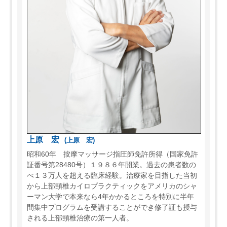
上原 宏
(上原 宏)
昭和60年 按摩マッサージ指圧師免許所得（国家免許
証番号第28480号）１９８６年開業。過去の患者数の
べ１３万人を超える臨床経験。治療家を目指した当初
から上部頸椎カイロプラクティックをアメリカのシャ
ーマン大学で本来なら4年かかるところを特別に半年
間集中プログラムを受講することができ修了証も授与
される上部頸椎治療の第一人者。