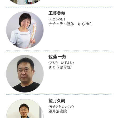
工藤美穂
(くどうみほ)
ナチュラル整体 ゆらゆら
佐藤 一芳
(さとう かずよし)
さとう整骨院
望月久嗣
(モチヅキヒサツグ)
望月治療院