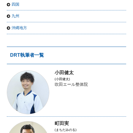
四国
九州
沖縄地方
DRT執筆者一覧
小田健太
(小田健太)
吹田エール整体院
町田実
(まちだみのる)