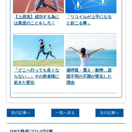
【上原流】成功する為に
「リコイルが上手になる
は真逆のことをしろ！
と起こる事」
「どこへ行っても良くな
過呼吸・震え・動悸…原
らない…」その患者様に
因不明の不調が変化した
起きた変化
理由
前の記事へ
一覧へ戻る
次の記事へ
DRT最新ブログ記事