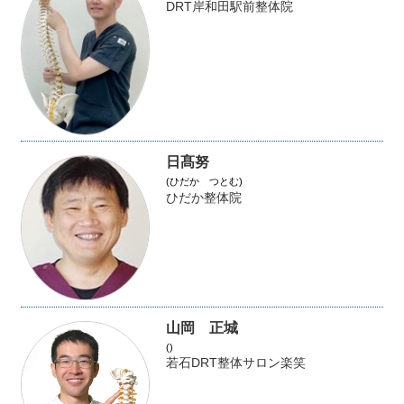
DRT岸和田駅前整体院
日髙努
(ひだか つとむ)
ひだか整体院
山岡 正城
()
若石DRT整体サロン楽笑