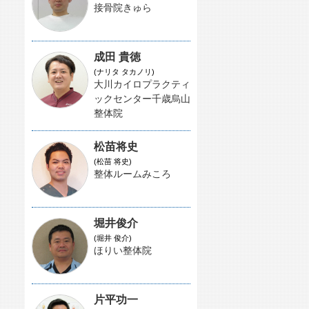
接骨院きゅら
成田 貴徳
(ナリタ タカノリ)
大川カイロプラクティ
ックセンター千歳烏山
整体院
松苗将史
(松苗 将史)
整体ルームみころ
堀井俊介
(堀井 俊介)
ほりい整体院
片平功一