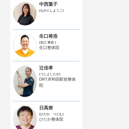
中西葉子
(なかにしようこ)
生口将浩
(生口 将浩 )
生口整体院
辻佳孝
(つじよしたか)
DRT岸和田駅前整体
院
日髙努
(ひだか つとむ)
ひだか整体院