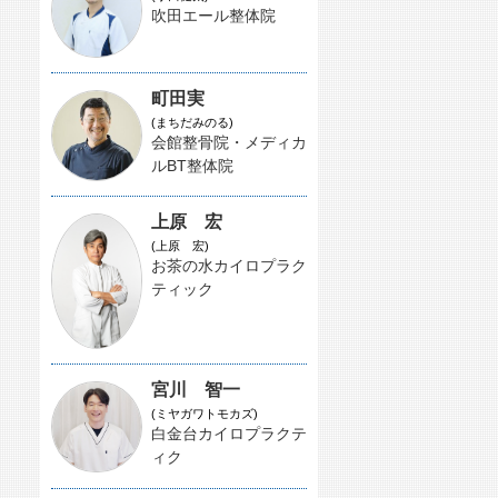
吹田エール整体院
町田実
(まちだみのる)
会館整骨院・メディカ
ルBT整体院
上原 宏
(上原 宏)
お茶の水カイロプラク
ティック
宮川 智一
(ミヤガワトモカズ)
白金台カイロプラクテ
ィク