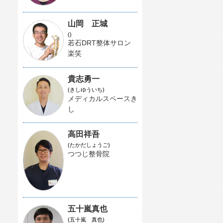
山岡 正城
()
若石DRT整体サロン
楽笑
貴志勇一
(きしゆういち)
メディカルスペースき
し
高田祥吾
(たかだしょうご)
つつじ整骨院
五十嵐真也
(五十嵐 真也)