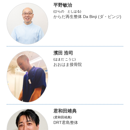
平野敏治
(ひらの としはる)
からだ再生整体 Da Binji (ダ・ビンジ)
濱田 浩司
(はまだ こうじ)
おおはま接骨院
君和田靖典
(君和田靖典)
DRT君島整体