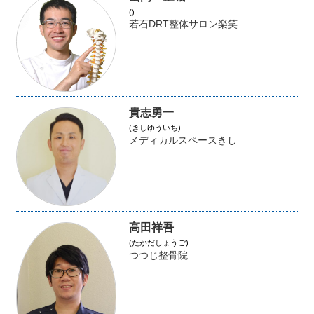
()
若石DRT整体サロン楽笑
貴志勇一
(きしゆういち)
メディカルスペースきし
高田祥吾
(たかだしょうご)
つつじ整骨院