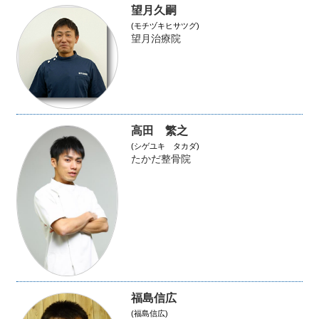
望月久嗣
(モチヅキヒサツグ)
望月治療院
高田 繁之
(シゲユキ タカダ)
たかだ整骨院
福島信広
(福島信広)