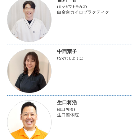
(ミヤガワトモカズ)
白金台カイロプラクティク
中西葉子
(なかにしようこ)
生口将浩
(生口 将浩 )
生口整体院