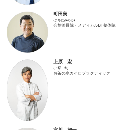
町田実
(まちだみのる)
会館整骨院・メディカルBT整体院
上原 宏
(上原 宏)
お茶の水カイロプラクティック
宮川 智一