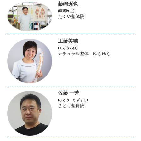
藤嶋琢也
(藤嶋琢也)
たくや整体院
工藤美穂
(くどうみほ)
ナチュラル整体 ゆらゆら
佐藤 一芳
(さとう かずよし)
さとう整骨院