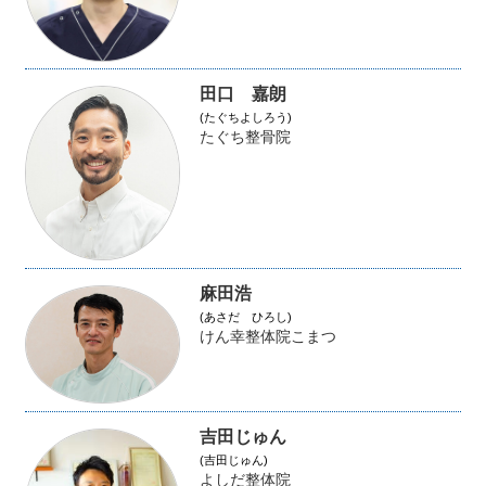
田口 嘉朗
(たぐちよしろう)
たぐち整骨院
麻田浩
(あさだ ひろし)
けん幸整体院こまつ
吉田じゅん
(吉田じゅん)
よしだ整体院