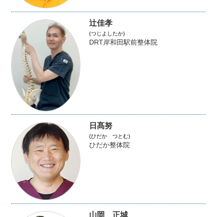
辻佳孝
(つじよしたか)
DRT岸和田駅前整体院
日髙努
(ひだか つとむ)
ひだか整体院
山岡 正城