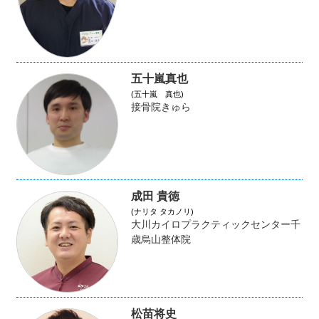
五十嵐真也
(五十嵐 真也)
接骨院きゅら
成田 貴徳
(ナリタ タカノリ)
大川カイロプラクティックセンター千
歳烏山整体院
松苗将史