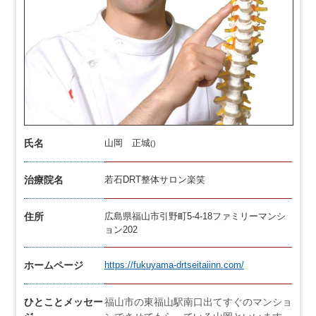
氏名
山岡 正城
()
治療院名
若石DRT整体サロン楽笑
住所
広島県福山市引野町5-4-18ファミリーマンシ
ョン202
ホームページ
https://fukuyama-drtseitaiinn.com/
ひとことメッセー
福山市の東福山駅南口出てすぐのマンショ