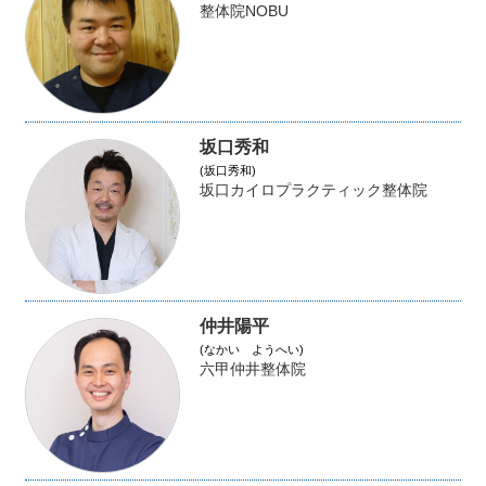
整体院NOBU
坂口秀和
(坂口秀和)
坂口カイロプラクティック整体院
仲井陽平
(なかい ようへい)
六甲仲井整体院