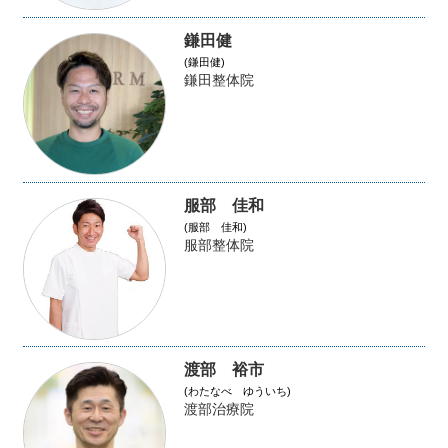
鎌田健
(鎌田健)
鎌田整体院
服部 佳和
(服部 佳和)
服部整体院
渡部 裕市
(わたなべ ゆういち)
渡部治療院