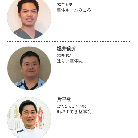
(松苗 将史)
整体ルームみころ
堀井俊介
(堀井 俊介)
ほりい整体院
片平功一
(かたひらこういち)
船堀すてき整体院