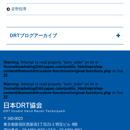
姿勢指導
DRTブログアーカイブ
Warning
: Attempt to read property "term_order" on int in
/home/tmarketing2/drt-japan.com/public_html/wprs/wp-
content/themes/drt/custom-functions/original-functions.php
on line
22
Warning
: Attempt to read property "term_order" on int in
/home/tmarketing2/drt-japan.com/public_html/wprs/wp-
content/themes/drt/custom-functions/original-functions.php
on line
22
〒160-0023
東京都新宿区西新宿1丁目21-1 明宝ビル 4階