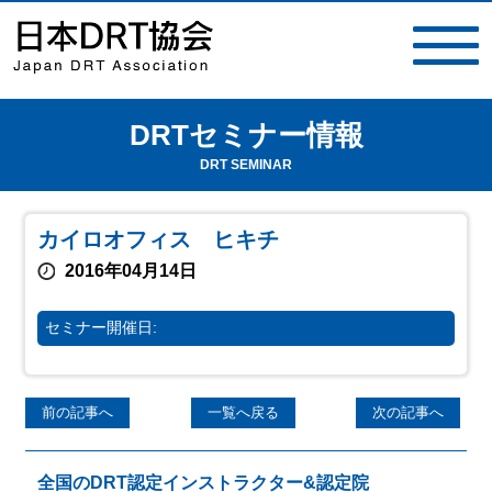
DRTセミナー情報
toggle
navigat
DRT SEMINAR
カイロオフィス ヒキチ
2016年04月14日
セミナー開催日:
前の記事へ
一覧へ戻る
次の記事へ
全国のDRT認定インストラクター&認定院