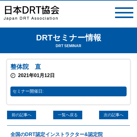
DRTセミナー情報
toggle
navigat
DRT SEMINAR
整体院 直
2021年01月12日
セミナー開催日:
前の記事へ
一覧へ戻る
次の記事へ
全国のDRT認定インストラクター&認定院