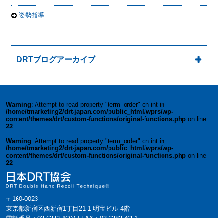
姿勢指導
DRTブログアーカイブ
Warning
: Attempt to read property "term_order" on int in
/home/tmarketing2/drt-japan.com/public_html/wprs/wp-
content/themes/drt/custom-functions/original-functions.php
on line
22
Warning
: Attempt to read property "term_order" on int in
/home/tmarketing2/drt-japan.com/public_html/wprs/wp-
content/themes/drt/custom-functions/original-functions.php
on line
22
〒160-0023
東京都新宿区西新宿1丁目21-1 明宝ビル 4階