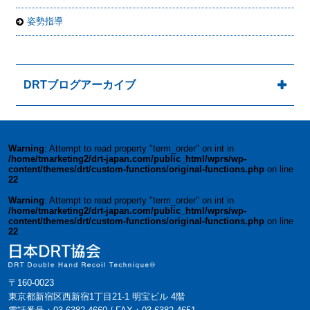
姿勢指導
DRTブログアーカイブ
Warning
: Attempt to read property "term_order" on int in
/home/tmarketing2/drt-japan.com/public_html/wprs/wp-
content/themes/drt/custom-functions/original-functions.php
on line
22
Warning
: Attempt to read property "term_order" on int in
/home/tmarketing2/drt-japan.com/public_html/wprs/wp-
content/themes/drt/custom-functions/original-functions.php
on line
22
〒160-0023
東京都新宿区西新宿1丁目21-1 明宝ビル 4階