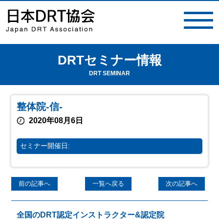
DRTセミナー情報
toggle
navigat
DRT SEMINAR
整体院-信-
2020年08月6日
セミナー開催日:
前の記事へ
一覧へ戻る
次の記事へ
全国のDRT認定インストラクター&認定院