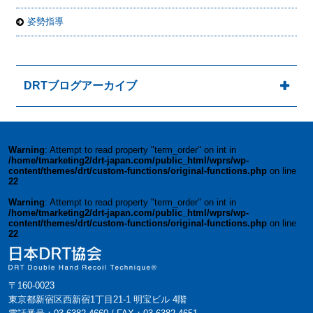
姿勢指導
DRTブログアーカイブ
Warning
: Attempt to read property "term_order" on int in
/home/tmarketing2/drt-japan.com/public_html/wprs/wp-
content/themes/drt/custom-functions/original-functions.php
on line
22
Warning
: Attempt to read property "term_order" on int in
/home/tmarketing2/drt-japan.com/public_html/wprs/wp-
content/themes/drt/custom-functions/original-functions.php
on line
22
〒160-0023
東京都新宿区西新宿1丁目21-1 明宝ビル 4階