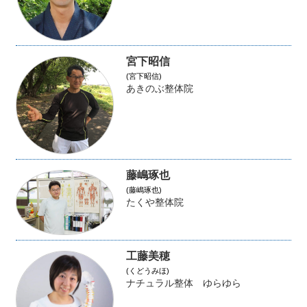
宮下昭信
(宮下昭信)
あきのぶ整体院
藤嶋琢也
(藤嶋琢也)
たくや整体院
工藤美穂
(くどうみほ)
ナチュラル整体 ゆらゆら