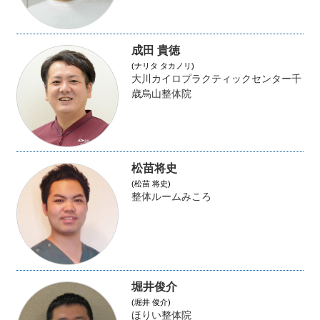
成田 貴徳
(ナリタ タカノリ)
大川カイロプラクティックセンター千
歳烏山整体院
松苗将史
(松苗 将史)
整体ルームみころ
堀井俊介
(堀井 俊介)
ほりい整体院