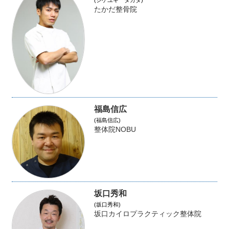
たかだ整骨院
福島信広
(福島信広)
整体院NOBU
坂口秀和
(坂口秀和)
坂口カイロプラクティック整体院