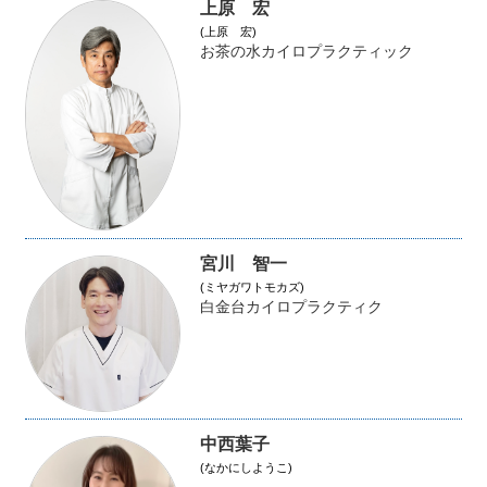
上原 宏
(上原 宏)
お茶の水カイロプラクティック
宮川 智一
(ミヤガワトモカズ)
白金台カイロプラクティク
中西葉子
(なかにしようこ)