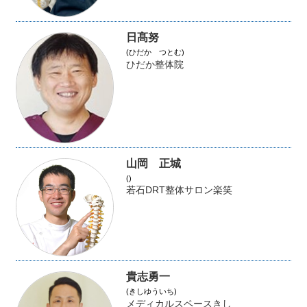
日髙努
(ひだか つとむ)
ひだか整体院
山岡 正城
()
若石DRT整体サロン楽笑
貴志勇一
(きしゆういち)
メディカルスペースきし