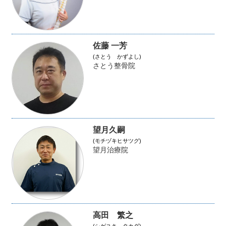
佐藤 一芳
(さとう かずよし)
さとう整骨院
望月久嗣
(モチヅキヒサツグ)
望月治療院
高田 繁之
(シゲユキ タカダ)