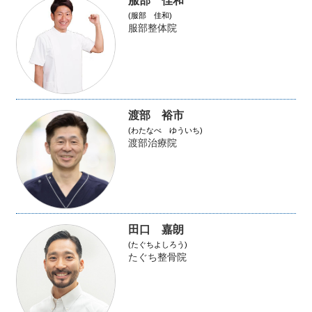
服部 佳和
(服部 佳和)
服部整体院
渡部 裕市
(わたなべ ゆういち)
渡部治療院
田口 嘉朗
(たぐちよしろう)
たぐち整骨院