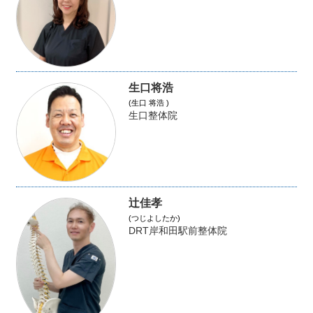
生口将浩
(生口 将浩 )
生口整体院
辻佳孝
(つじよしたか)
DRT岸和田駅前整体院