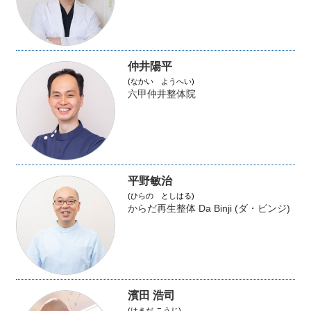
仲井陽平
(なかい ようへい)
六甲仲井整体院
平野敏治
(ひらの としはる)
からだ再生整体 Da Binji (ダ・ビンジ)
濱田 浩司
(はまだ こうじ)