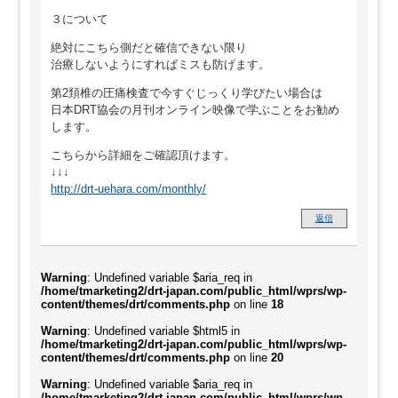
３について
絶対にこちら側だと確信できない限り
治療しないようにすればミスも防げます。
第2頚椎の圧痛検査で今すぐじっくり学びたい場合は
日本DRT協会の月刊オンライン映像で学ぶことをお勧め
します。
こちらから詳細をご確認頂けます。
↓↓↓
http://drt-uehara.com/monthly/
返信
Warning
: Undefined variable $aria_req in
/home/tmarketing2/drt-japan.com/public_html/wprs/wp-
content/themes/drt/comments.php
on line
18
Warning
: Undefined variable $html5 in
/home/tmarketing2/drt-japan.com/public_html/wprs/wp-
content/themes/drt/comments.php
on line
20
Warning
: Undefined variable $aria_req in
/home/tmarketing2/drt-japan.com/public_html/wprs/wp-