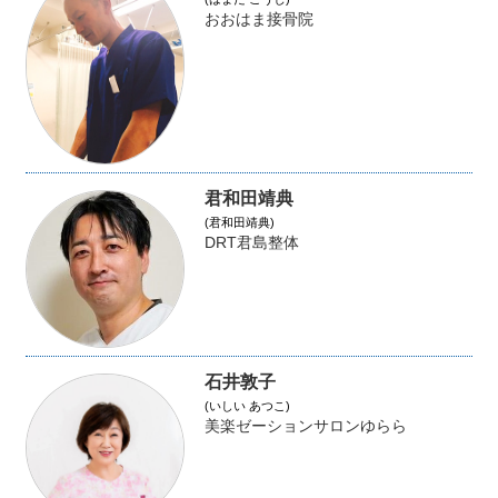
おおはま接骨院
君和田靖典
(君和田靖典)
DRT君島整体
石井敦子
(いしい あつこ)
美楽ゼーションサロンゆらら