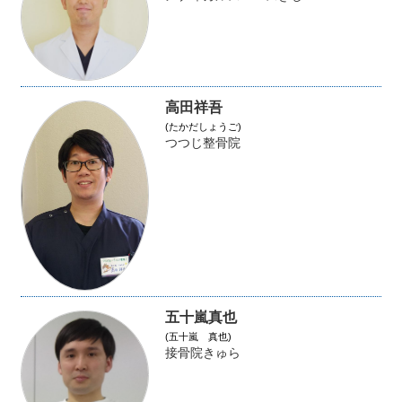
高田祥吾
(たかだしょうご)
つつじ整骨院
五十嵐真也
(五十嵐 真也)
接骨院きゅら