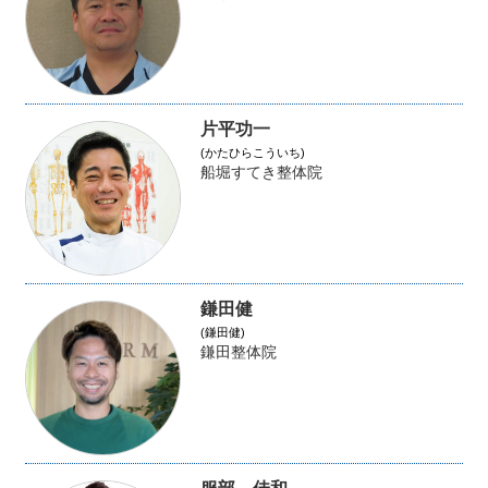
片平功一
(かたひらこういち)
船堀すてき整体院
鎌田健
(鎌田健)
鎌田整体院