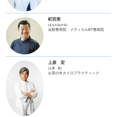
町田実
(まちだみのる)
会館整骨院・メディカルBT整体院
上原 宏
(上原 宏)
お茶の水カイロプラクティック