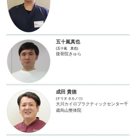
五十嵐真也
(五十嵐 真也)
接骨院きゅら
成田 貴徳
(ナリタ タカノリ)
大川カイロプラクティックセンター千
歳烏山整体院