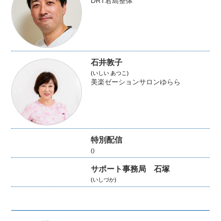
DRT君島整体
石井敦子
(いしい あつこ)
美楽ゼーションサロンゆらら
特別配信
()
サポート事務局 石塚
(いしづか)