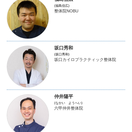
(福島信広)
整体院NOBU
坂口秀和
(坂口秀和)
坂口カイロプラクティック整体院
仲井陽平
(なかい ようへい)
六甲仲井整体院