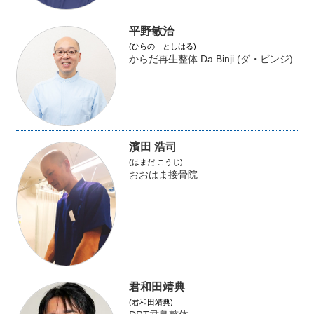
平野敏治
(ひらの としはる)
からだ再生整体 Da Binji (ダ・ビンジ)
濱田 浩司
(はまだ こうじ)
おおはま接骨院
君和田靖典
(君和田靖典)