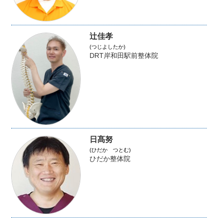
辻佳孝
(つじよしたか)
DRT岸和田駅前整体院
日髙努
(ひだか つとむ)
ひだか整体院