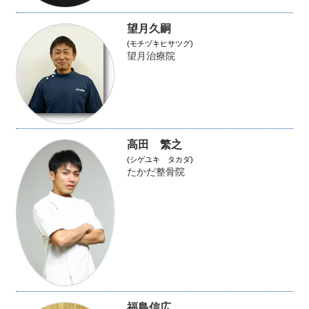
望月久嗣
(モチヅキヒサツグ)
望月治療院
高田 繁之
(シゲユキ タカダ)
たかだ整骨院
福島信広