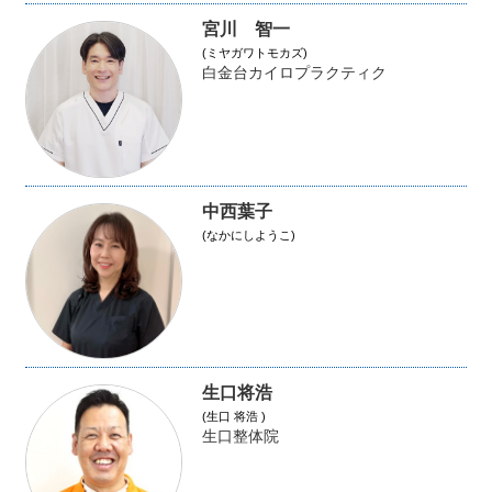
宮川 智一
(ミヤガワトモカズ)
白金台カイロプラクティク
中西葉子
(なかにしようこ)
生口将浩
(生口 将浩 )
生口整体院