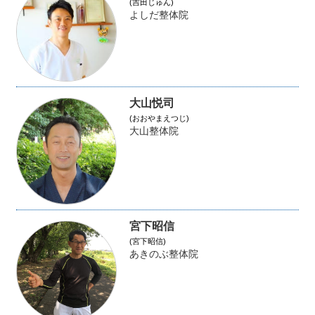
(吉田じゅん)
よしだ整体院
大山悦司
(おおやまえつじ)
大山整体院
宮下昭信
(宮下昭信)
あきのぶ整体院