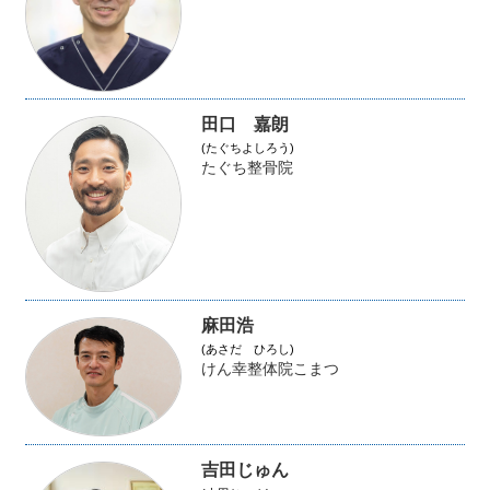
田口 嘉朗
(たぐちよしろう)
たぐち整骨院
麻田浩
(あさだ ひろし)
けん幸整体院こまつ
吉田じゅん