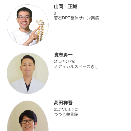
山岡 正城
()
若石DRT整体サロン楽笑
貴志勇一
(きしゆういち)
メディカルスペースきし
高田祥吾
(たかだしょうご)
つつじ整骨院