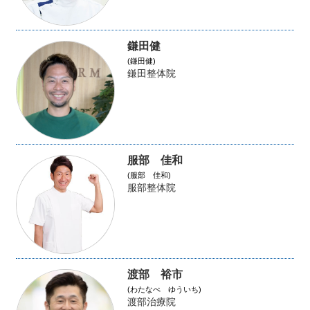
鎌田健
(鎌田健)
鎌田整体院
服部 佳和
(服部 佳和)
服部整体院
渡部 裕市
(わたなべ ゆういち)
渡部治療院