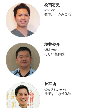
松苗将史
(松苗 将史)
整体ルームみころ
堀井俊介
(堀井 俊介)
ほりい整体院
片平功一
(かたひらこういち)
船堀すてき整体院