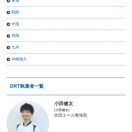
東海
関西
中国
四国
九州
沖縄地方
DRT執筆者一覧
小田健太
(小田健太)
吹田エール整体院