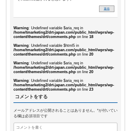
返信
Warning
: Undefined variable $aria_req in
/home/tmarketing2/drt-japan.com/public_html/wprs/wp-
content/themes/drt/comments.php
on line
18
Warning
: Undefined variable $html5 in
/home/tmarketing2/drt-japan.com/public_html/wprs/wp-
content/themes/drt/comments.php
on line
20
Warning
: Undefined variable $aria_req in
/home/tmarketing2/drt-japan.com/public_html/wprs/wp-
content/themes/drt/comments.php
on line
20
Warning
: Undefined variable $aria_req in
/home/tmarketing2/drt-japan.com/public_html/wprs/wp-
content/themes/drt/comments.php
on line
23
コメントをする
メールアドレスが公開されることはありません。*が付いてい
る欄は必須項目です