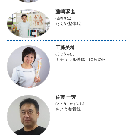
藤嶋琢也
(藤嶋琢也)
たくや整体院
工藤美穂
(くどうみほ)
ナチュラル整体 ゆらゆら
佐藤 一芳
(さとう かずよし)
さとう整骨院