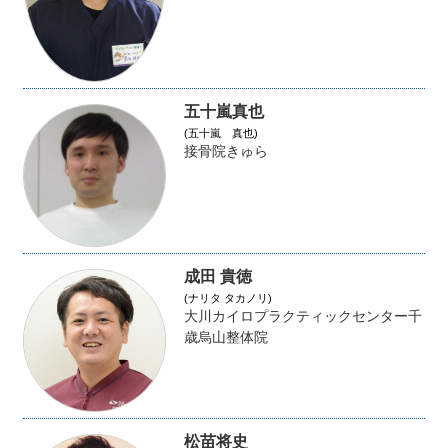
五十嵐真也
(五十嵐 真也)
接骨院きゅら
成田 貴徳
(ナリタ タカノリ)
大川カイロプラクティックセンター千
歳烏山整体院
松苗将史