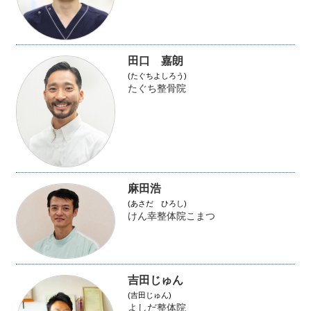
田口 嘉朗
(たぐちよしろう)
たぐち整骨院
麻田浩
(あさだ ひろし)
けん幸整体院こまつ
吉田じゅん
(吉田じゅん)
よしだ整体院