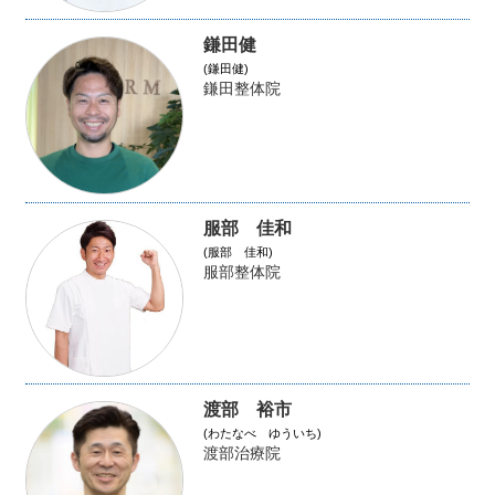
鎌田健
(鎌田健)
鎌田整体院
服部 佳和
(服部 佳和)
服部整体院
渡部 裕市
(わたなべ ゆういち)
渡部治療院