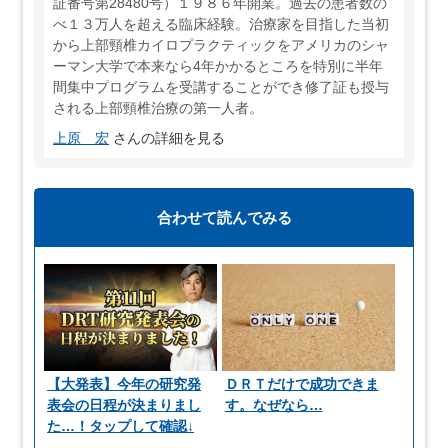
証番号第28480号）１９８６年開業。過去の患者数の
べ１３万人を超える臨床経験。治療家を目指した当初
から上部頸椎カイロプラクティックをアメリカのシャ
ーマン大学で本来なら4年かかるところを特別に半年
間集中プログラムを受講することができ修了証も授与
される上部頸椎治療の第一人者。
上原 宏
さんの詳細を見る
合わせて読んでみる
【大発表】今年の研究発
ＤＲＴだけで成功できま
表会の日程が決まりまし
す。なぜなら…
た…！タップして確認↓