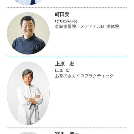
町田実
(まちだみのる)
会館整骨院・メディカルBT整体院
上原 宏
(上原 宏)
お茶の水カイロプラクティック