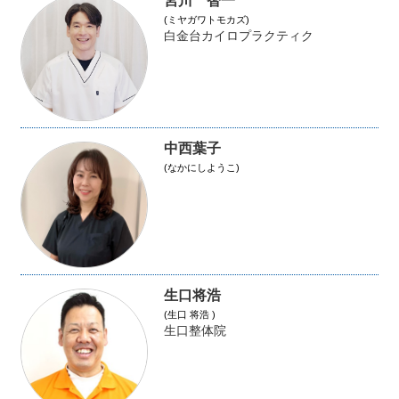
宮川 智一
(ミヤガワトモカズ)
白金台カイロプラクティク
中西葉子
(なかにしようこ)
生口将浩
(生口 将浩 )
生口整体院