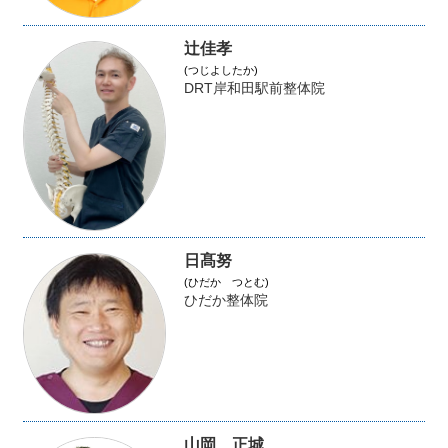
辻佳孝
(つじよしたか)
DRT岸和田駅前整体院
日髙努
(ひだか つとむ)
ひだか整体院
山岡 正城