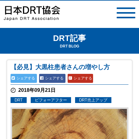
DRT記事
toggle
navigat
DRT BLOG
【必見】大黒柱患者さんの増やし方
シェアする
シェアする
シェアする
2018年09月21日
DRT
ビフォーアフター
DRT売上アップ