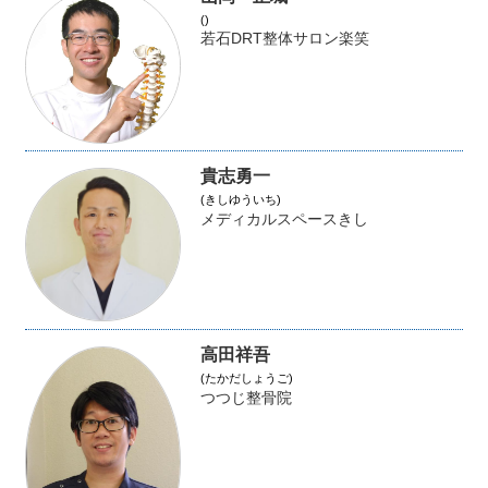
()
若石DRT整体サロン楽笑
貴志勇一
(きしゆういち)
メディカルスペースきし
高田祥吾
(たかだしょうご)
つつじ整骨院