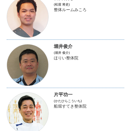
(松苗 将史)
整体ルームみころ
堀井俊介
(堀井 俊介)
ほりい整体院
片平功一
(かたひらこういち)
船堀すてき整体院