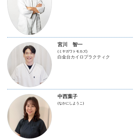
宮川 智一
(ミヤガワトモカズ)
白金台カイロプラクティク
中西葉子
(なかにしようこ)