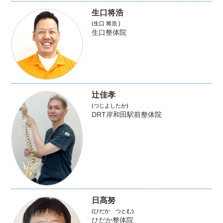
生口将浩
(生口 将浩 )
生口整体院
辻佳孝
(つじよしたか)
DRT岸和田駅前整体院
日髙努
(ひだか つとむ)
ひだか整体院