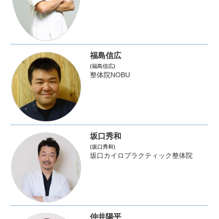
福島信広
(福島信広)
整体院NOBU
坂口秀和
(坂口秀和)
坂口カイロプラクティック整体院
仲井陽平