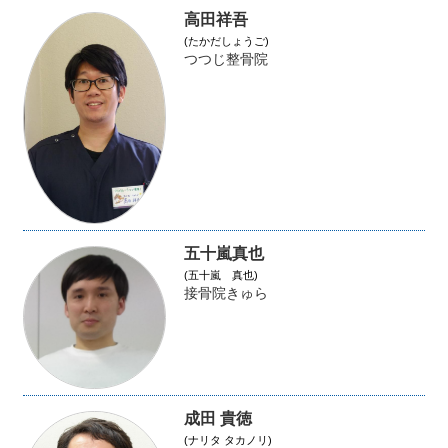
高田祥吾
(たかだしょうご)
つつじ整骨院
五十嵐真也
(五十嵐 真也)
接骨院きゅら
成田 貴徳
(ナリタ タカノリ)