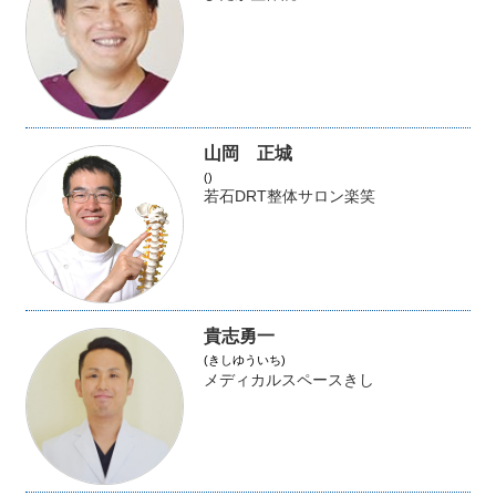
山岡 正城
()
若石DRT整体サロン楽笑
貴志勇一
(きしゆういち)
メディカルスペースきし