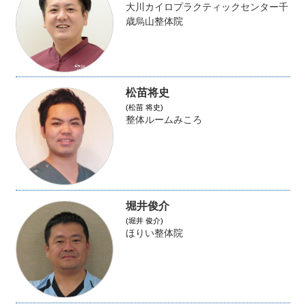
大川カイロプラクティックセンター千
歳烏山整体院
松苗将史
(松苗 将史)
整体ルームみころ
堀井俊介
(堀井 俊介)
ほりい整体院