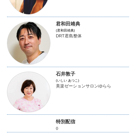
君和田靖典
(君和田靖典)
DRT君島整体
石井敦子
(いしい あつこ)
美楽ゼーションサロンゆらら
特別配信
()