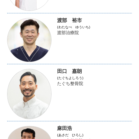
渡部 裕市
(わたなべ ゆういち)
渡部治療院
田口 嘉朗
(たぐちよしろう)
たぐち整骨院
麻田浩
(あさだ ひろし)