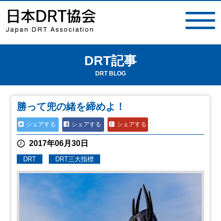
DRT記事
toggle
navigat
DRT BLOG
勝って兜の緒を締めよ！
シェアする
シェアする
シェアする
2017年06月30日
DRT
DRT三大指標