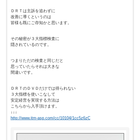
ＤＲＴは主訴を追わずに
改善に導くというのは
皆様も既にご存知かと思います。
その秘密が３大指標検査に
隠されているのです。
つまりただの検査と同じだと
思っていたらそれは大きな
間違いです。
ＤＲＴのＤＶＤだけでは得られない
３大指標を使いこなして
安定経営を実現する方法は
こちらから入手頂けます。
↓↓↓
http://www.itm-asp.com/cc/10104/1cc5z6zC