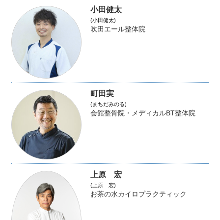
小田健太
(小田健太)
吹田エール整体院
町田実
(まちだみのる)
会館整骨院・メディカルBT整体院
上原 宏
(上原 宏)
お茶の水カイロプラクティック