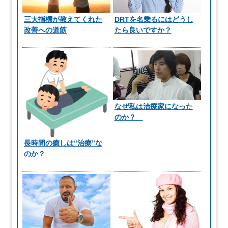
三大指標が教えてくれた
DRTを名乗るにはどうし
改善への道筋
たら良いですか？
なぜ私は治療家になった
のか？
長時間の癒しは“治療”な
のか？