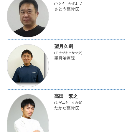
(さとう かずよし)
さとう整骨院
望月久嗣
(モチヅキヒサツグ)
望月治療院
高田 繁之
(シゲユキ タカダ)
たかだ整骨院