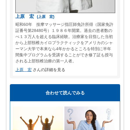
上原 宏
(上原 宏)
昭和60年 按摩マッサージ指圧師免許所得（国家免許
証番号第28480号）１９８６年開業。過去の患者数の
べ１３万人を超える臨床経験。治療家を目指した当初
から上部頸椎カイロプラクティックをアメリカのシャ
ーマン大学で本来なら4年かかるところを特別に半年
間集中プログラムを受講することができ修了証も授与
される上部頸椎治療の第一人者。
上原 宏
さんの詳細を見る
合わせて読んでみる