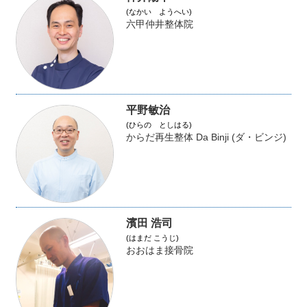
(なかい ようへい)
六甲仲井整体院
平野敏治
(ひらの としはる)
からだ再生整体 Da Binji (ダ・ビンジ)
濱田 浩司
(はまだ こうじ)
おおはま接骨院