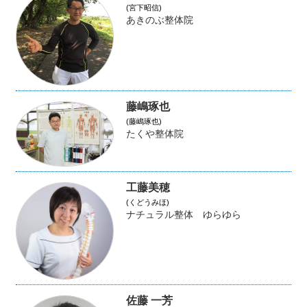
(宮下昭信)
あきのぶ整体院
藤嶋琢也
(藤嶋琢也)
たくや整体院
工藤美穂
(くどうみほ)
ナチュラル整体 ゆらゆら
佐藤 一芳