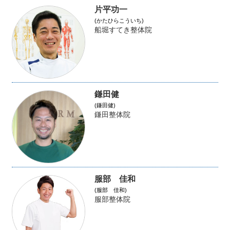
片平功一
(かたひらこういち)
船堀すてき整体院
鎌田健
(鎌田健)
鎌田整体院
服部 佳和
(服部 佳和)
服部整体院