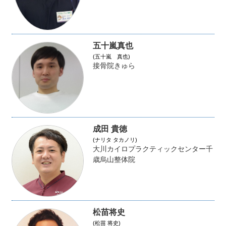
五十嵐真也
(五十嵐 真也)
接骨院きゅら
成田 貴徳
(ナリタ タカノリ)
大川カイロプラクティックセンター千
歳烏山整体院
松苗将史
(松苗 将史)