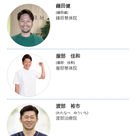
鎌田健
(鎌田健)
鎌田整体院
服部 佳和
(服部 佳和)
服部整体院
渡部 裕市
(わたなべ ゆういち)
渡部治療院