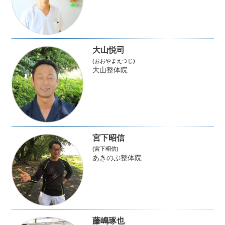
大山悦司
(おおやまえつじ)
大山整体院
宮下昭信
(宮下昭信)
あきのぶ整体院
藤嶋琢也