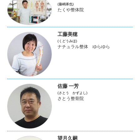
(藤嶋琢也)
たくや整体院
工藤美穂
(くどうみほ)
ナチュラル整体 ゆらゆら
佐藤 一芳
(さとう かずよし)
さとう整骨院
望月久嗣