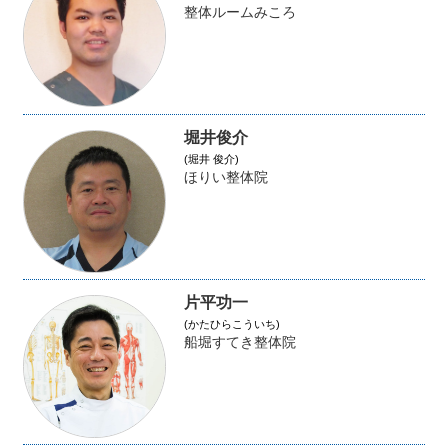
整体ルームみころ
堀井俊介
(堀井 俊介)
ほりい整体院
片平功一
(かたひらこういち)
船堀すてき整体院