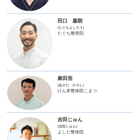
田口 嘉朗
(たぐちよしろう)
たぐち整骨院
麻田浩
(あさだ ひろし)
けん幸整体院こまつ
吉田じゅん
(吉田じゅん)
よしだ整体院