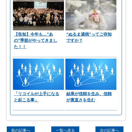
【告知】今年も…”あ
“ぬるま湯病”ってご存知
の”季節がやってきまし
ですか？
た！！
「リコイルが上手になる
結果が信頼を生み、信頼
と起こる事」
が素直さを生む
前の記事へ
一覧へ戻る
次の記事へ