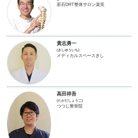
若石DRT整体サロン楽笑
貴志勇一
(きしゆういち)
メディカルスペースきし
高田祥吾
(たかだしょうご)
つつじ整骨院