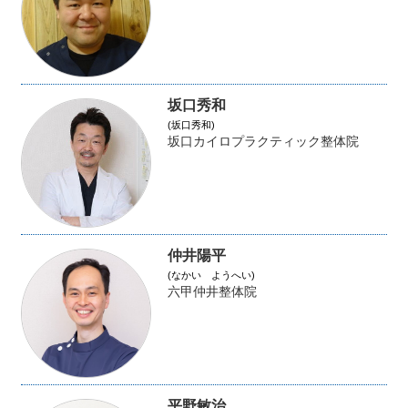
坂口秀和
(坂口秀和)
坂口カイロプラクティック整体院
仲井陽平
(なかい ようへい)
六甲仲井整体院
平野敏治