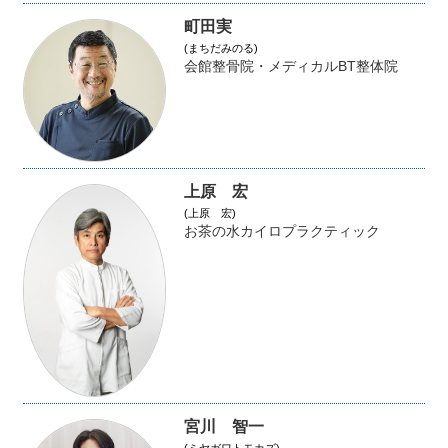
町田実
(まちだみのる)
会館整骨院・メディカルBT整体院
上原 宏
(上原 宏)
お茶の水カイロプラクティック
宮川 智一