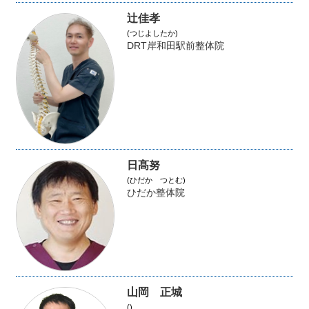
辻佳孝
(つじよしたか)
DRT岸和田駅前整体院
日髙努
(ひだか つとむ)
ひだか整体院
山岡 正城
()