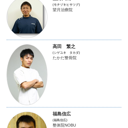
(モチヅキヒサツグ)
望月治療院
高田 繁之
(シゲユキ タカダ)
たかだ整骨院
福島信広
(福島信広)
整体院NOBU