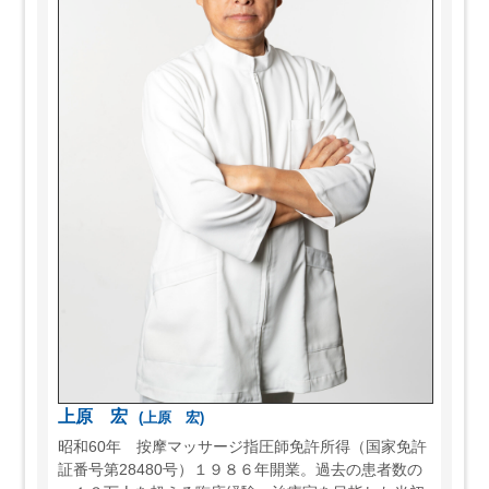
上原 宏
(上原 宏)
昭和60年 按摩マッサージ指圧師免許所得（国家免許
証番号第28480号）１９８６年開業。過去の患者数の