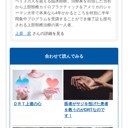
べ１３万人を超える臨床経験。治療家を目指した当初
から上部頸椎カイロプラクティックをアメリカのシャ
ーマン大学で本来なら4年かかるところを特別に半年
間集中プログラムを受講することができ修了証も授与
される上部頸椎治療の第一人者。
上原 宏
さんの詳細を見る
合わせて読んでみる
ＤＲＴ上達の心
医者がサジを投げた患者
を救うのがDRTなので
す！