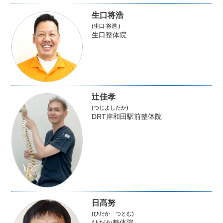
生口将浩
(生口 将浩 )
生口整体院
辻佳孝
(つじよしたか)
DRT岸和田駅前整体院
日髙努
(ひだか つとむ)
ひだか整体院