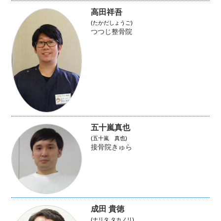
高田祥吾
(たかだしょうご)
つつじ整骨院
五十嵐真也
(五十嵐 真也)
接骨院きゅら
成田 貴徳
(ナリタ タカノリ)