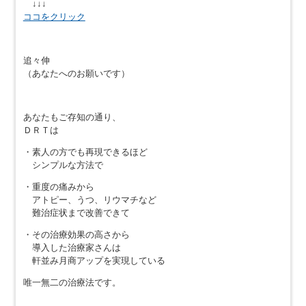
↓↓↓
ココをクリック
追々伸
（あなたへのお願いです）
あなたもご存知の通り、
ＤＲＴは
・素人の方でも再現できるほど
シンプルな方法で
・重度の痛みから
アトピー、うつ、リウマチなど
難治症状まで改善できて
・その治療効果の高さから
導入した治療家さんは
軒並み月商アップを実現している
唯一無二の治療法です。