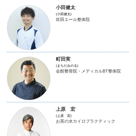
小田健太
(小田健太)
吹田エール整体院
町田実
(まちだみのる)
会館整骨院・メディカルBT整体院
上原 宏
(上原 宏)
お茶の水カイロプラクティック