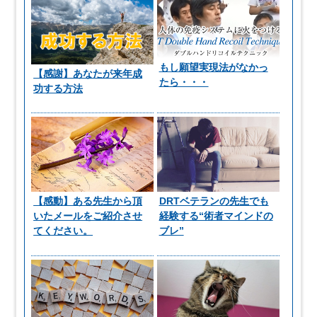
もし願望実現法がなかっ
【感謝】あなたが来年成
たら・・・
功する方法
【感動】ある先生から頂
DRTベテランの先生でも
いたメールをご紹介させ
経験する“術者マインドの
てください。
ブレ”