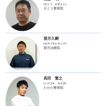
(さとう かずよし)
さとう整骨院
望月久嗣
(モチヅキヒサツグ)
望月治療院
高田 繁之
(シゲユキ タカダ)
たかだ整骨院