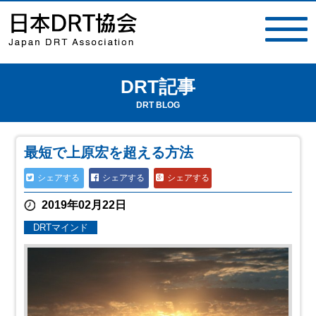
DRT記事
toggle
navigat
DRT BLOG
最短で上原宏を超える方法
シェアする
シェアする
シェアする
2019年02月22日
DRTマインド