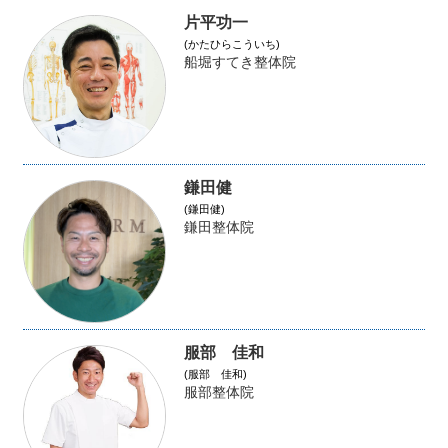
片平功一
(かたひらこういち)
船堀すてき整体院
鎌田健
(鎌田健)
鎌田整体院
服部 佳和
(服部 佳和)
服部整体院