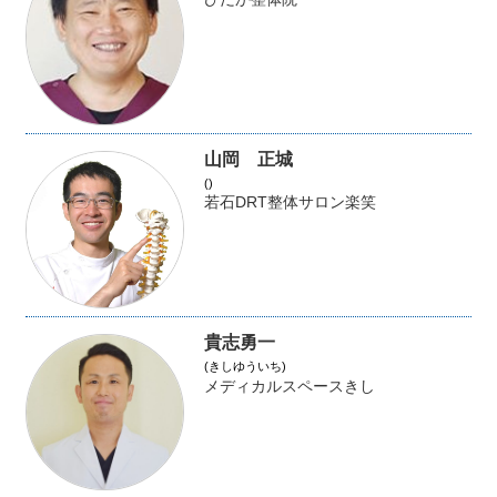
山岡 正城
()
若石DRT整体サロン楽笑
貴志勇一
(きしゆういち)
メディカルスペースきし