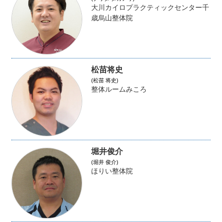
大川カイロプラクティックセンター千
歳烏山整体院
松苗将史
(松苗 将史)
整体ルームみころ
堀井俊介
(堀井 俊介)
ほりい整体院