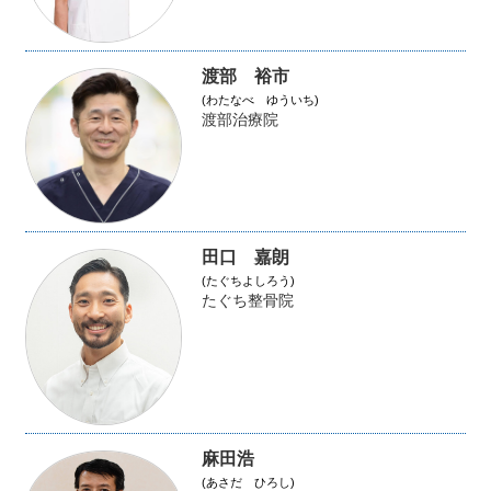
渡部 裕市
(わたなべ ゆういち)
渡部治療院
田口 嘉朗
(たぐちよしろう)
たぐち整骨院
麻田浩
(あさだ ひろし)