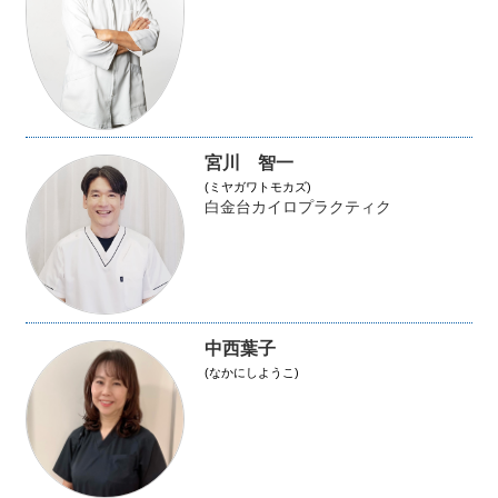
宮川 智一
(ミヤガワトモカズ)
白金台カイロプラクティク
中西葉子
(なかにしようこ)