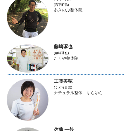
(宮下昭信)
あきのぶ整体院
藤嶋琢也
(藤嶋琢也)
たくや整体院
工藤美穂
(くどうみほ)
ナチュラル整体 ゆらゆら
佐藤 一芳