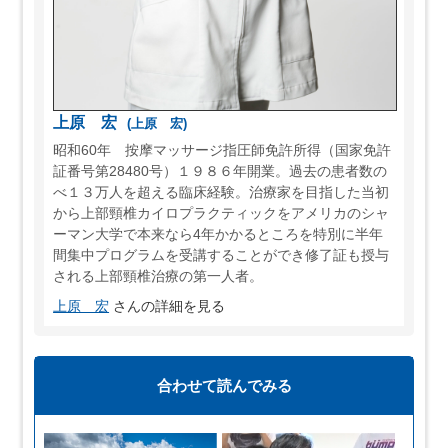
上原 宏
(上原 宏)
昭和60年 按摩マッサージ指圧師免許所得（国家免許
証番号第28480号）１９８６年開業。過去の患者数の
べ１３万人を超える臨床経験。治療家を目指した当初
から上部頸椎カイロプラクティックをアメリカのシャ
ーマン大学で本来なら4年かかるところを特別に半年
間集中プログラムを受講することができ修了証も授与
される上部頸椎治療の第一人者。
上原 宏
さんの詳細を見る
合わせて読んでみる