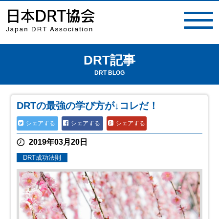
DRT記事
toggle
navigat
DRT BLOG
DRTの最強の学び方が↓コレだ！
シェアする
シェアする
シェアする
2019年03月20日
DRT成功法則