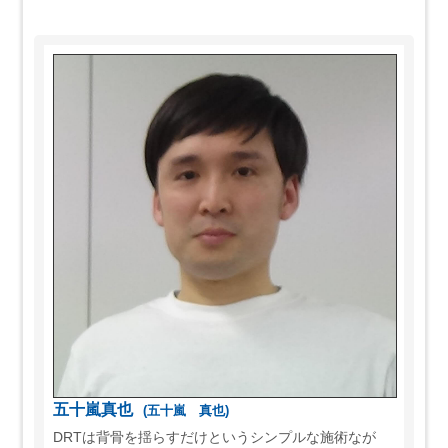
五十嵐真也
(五十嵐 真也)
DRTは背骨を揺らすだけというシンプルな施術なが