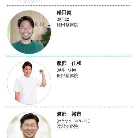
鎌田健
(鎌田健)
鎌田整体院
服部 佳和
(服部 佳和)
服部整体院
渡部 裕市
(わたなべ ゆういち)
渡部治療院