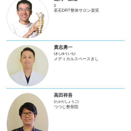
()
若石DRT整体サロン楽笑
貴志勇一
(きしゆういち)
メディカルスペースきし
高田祥吾
(たかだしょうご)
つつじ整骨院