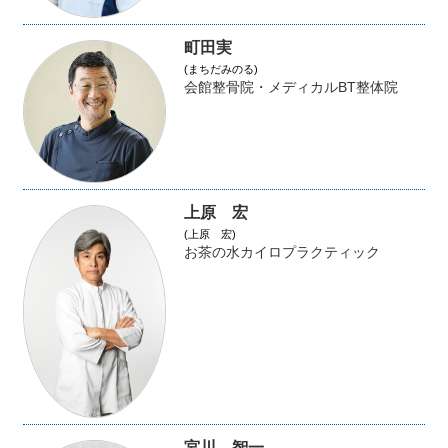
町田実
(まちだみのる)
会館整骨院・メディカルBT整体院
上原 宏
(上原 宏)
お茶の水カイロプラクティック
宮川 智一