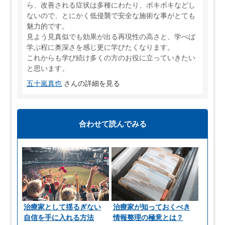
ら、改善される症状は多種にわたり、ボキボキなどし
ないので、とにかく低侵襲で安全な施術な事がとても
魅力的です。
見よう見真似でも効果が出る再現性の高さと、学べば
学ぶ程に奥深さを感じ更に学びたくなります。
これからも学び続け多くの方のお役に立っていきたい
と思います。
五十嵐真也
さんの詳細を見る
合わせて読んでみる
治療家として揺るぎない
治療家が知っておくべき
自信を手に入れる方法
情報整理の極意とは？