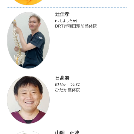
辻佳孝
(つじよしたか)
DRT岸和田駅前整体院
日髙努
(ひだか つとむ)
ひだか整体院
山岡 正城