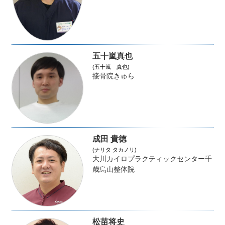
五十嵐真也
(五十嵐 真也)
接骨院きゅら
成田 貴徳
(ナリタ タカノリ)
大川カイロプラクティックセンター千
歳烏山整体院
松苗将史