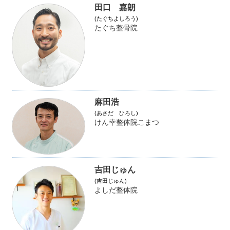
田口 嘉朗
(たぐちよしろう)
たぐち整骨院
麻田浩
(あさだ ひろし)
けん幸整体院こまつ
吉田じゅん
(吉田じゅん)
よしだ整体院