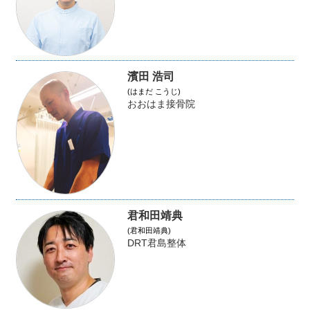
濱田 浩司
(はまだ こうじ)
おおはま接骨院
君和田靖典
(君和田靖典)
DRT君島整体