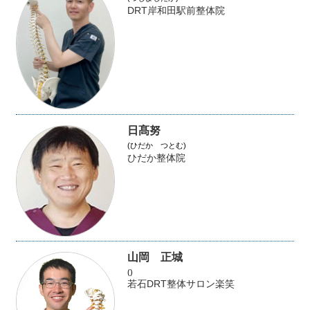
DRT岸和田駅前整体院
日髙努
(ひだか つとむ)
ひだか整体院
山岡 正城
()
若石DRT整体サロン楽笑