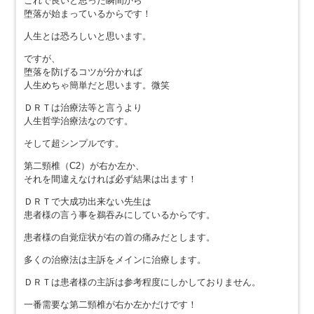
これで良いと思った瞬間から
堕落が始まっているからです！
人生とは恐ろしいと思います。
ですが、
堕落を防げるコツが分かれば
人生めちゃ簡単だと思います。微笑
ＤＲＴは治療法等と言うより
人生哲学治療法なのです。
そして超シンプルです。
第二頸椎（C2）が右か左か、
それを間違えなければ必ず結果は出ます！
ＤＲＴで大成功出来ない先生は
患者様の言う事を鵜吞みにしているからです。
患者様の自覚症状が右の首の痛みだとします。
多くの治療法は主訴をメインに治療します。
ＤＲＴは患者様の主訴は参考程度にしかしておりません。
一番需要な第二頸椎が右か左かだけです！