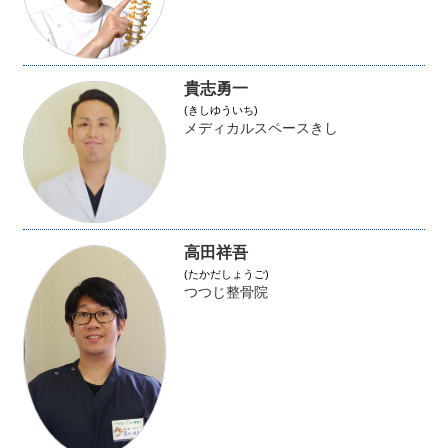
貴志勇一
(きしゆういち)
メディカルスペースきし
高田祥吾
(たかだしょうご)
つつじ整骨院