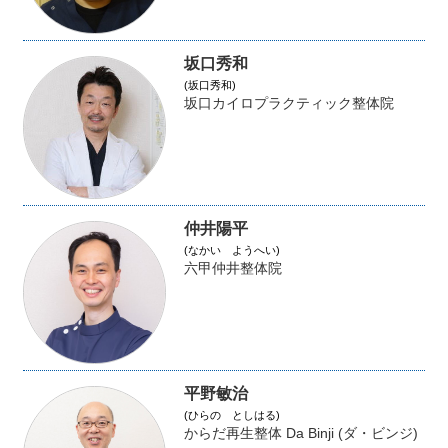
坂口秀和
(坂口秀和)
坂口カイロプラクティック整体院
仲井陽平
(なかい ようへい)
六甲仲井整体院
平野敏治
(ひらの としはる)
からだ再生整体 Da Binji (ダ・ビンジ)