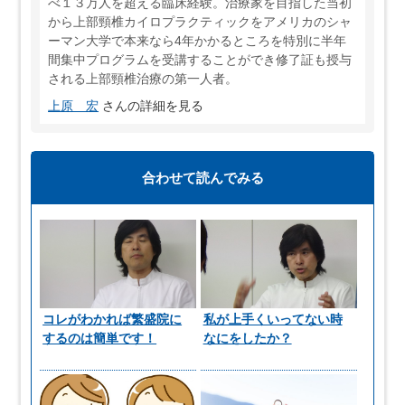
べ１３万人を超える臨床経験。治療家を目指した当初
から上部頸椎カイロプラクティックをアメリカのシャ
ーマン大学で本来なら4年かかるところを特別に半年
間集中プログラムを受講することができ修了証も授与
される上部頸椎治療の第一人者。
上原 宏
さんの詳細を見る
合わせて読んでみる
コレがわかれば繁盛院に
私が上手くいってない時
するのは簡単です！
なにをしたか？