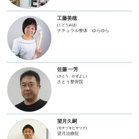
工藤美穂
(くどうみほ)
ナチュラル整体 ゆらゆら
佐藤 一芳
(さとう かずよし)
さとう整骨院
望月久嗣
(モチヅキヒサツグ)
望月治療院