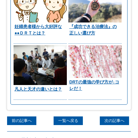
妊婦患者様から大好評な
『成功できる治療法』の
●●ＤＲＴとは？
正しい選び方
DRTの最強の学び方が↓コ
レだ！
凡人と天才の違いとは？
前の記事へ
一覧へ戻る
次の記事へ