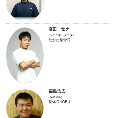
高田 繁之
(シゲユキ タカダ)
たかだ整骨院
福島信広
(福島信広)
整体院NOBU