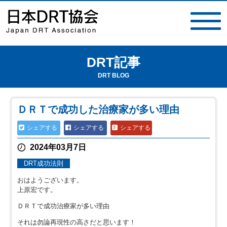
DRT記事
toggle
navigat
DRT BLOG
ＤＲＴで成功した治療家が多い理由
シェアする
シェアする
シェアする
2024年03月7日
DRT成功法則
おはようございます。
上原宏です。
ＤＲＴで成功治療家が多い理由
それは勿論再現性の高さだと思います！