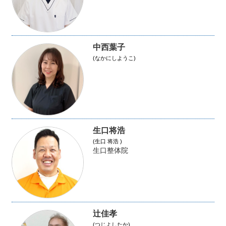
中西葉子
(なかにしようこ)
生口将浩
(生口 将浩 )
生口整体院
辻佳孝
(つじよしたか)