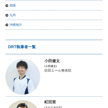
四国
九州
沖縄地方
DRT執筆者一覧
小田健太
(小田健太)
吹田エール整体院
町田実
(まちだみのる)