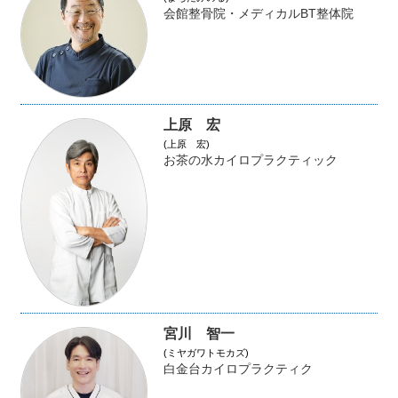
会館整骨院・メディカルBT整体院
上原 宏
(上原 宏)
お茶の水カイロプラクティック
宮川 智一
(ミヤガワトモカズ)
白金台カイロプラクティク