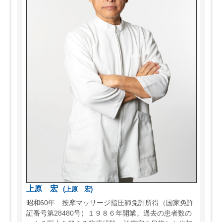
上原 宏
(上原 宏)
昭和60年 按摩マッサージ指圧師免許所得（国家免許
証番号第28480号）１９８６年開業。過去の患者数の