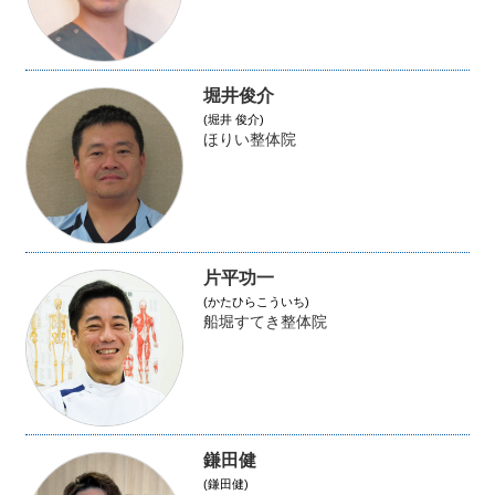
堀井俊介
(堀井 俊介)
ほりい整体院
片平功一
(かたひらこういち)
船堀すてき整体院
鎌田健
(鎌田健)