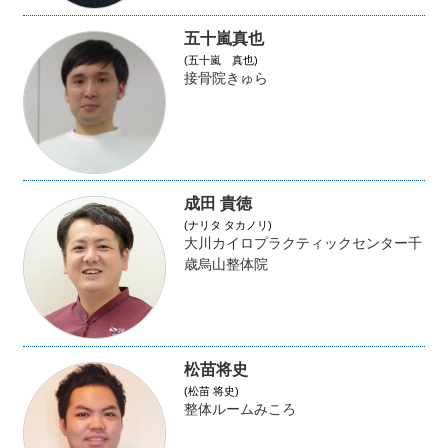
五十嵐真也
(五十嵐 真也)
接骨院きゅら
成田 貴徳
(ナリタ タカノリ)
大川カイロプラクティックセンター千
歳烏山整体院
松苗将史
(松苗 将史)
整体ルームみころ