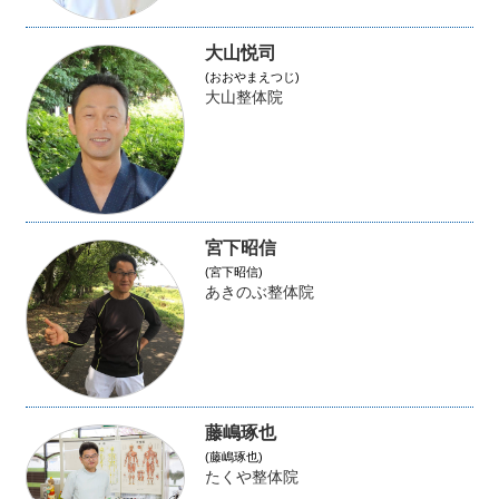
大山悦司
(おおやまえつじ)
大山整体院
宮下昭信
(宮下昭信)
あきのぶ整体院
藤嶋琢也
(藤嶋琢也)
たくや整体院