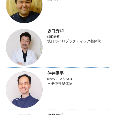
坂口秀和
(坂口秀和)
坂口カイロプラクティック整体院
仲井陽平
(なかい ようへい)
六甲仲井整体院