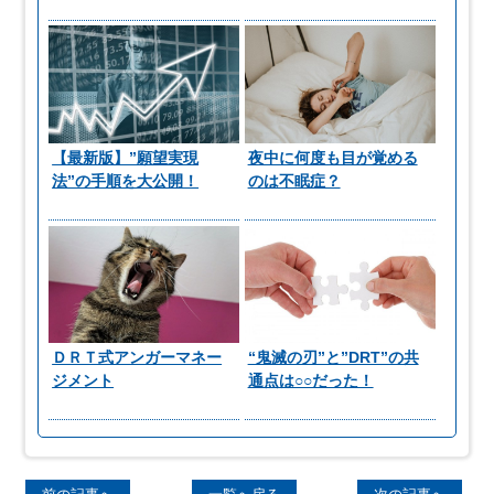
【最新版】”願望実現
夜中に何度も目が覚める
法”の手順を大公開！
のは不眠症？
ＤＲＴ式アンガーマネー
“鬼滅の刃”と”DRT”の共
ジメント
通点は○○だった！