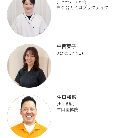
(ミヤガワトモカズ)
白金台カイロプラクティク
中西葉子
(なかにしようこ)
生口将浩
(生口 将浩 )
生口整体院