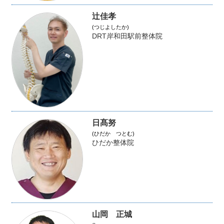
辻佳孝
(つじよしたか)
DRT岸和田駅前整体院
日髙努
(ひだか つとむ)
ひだか整体院
山岡 正城