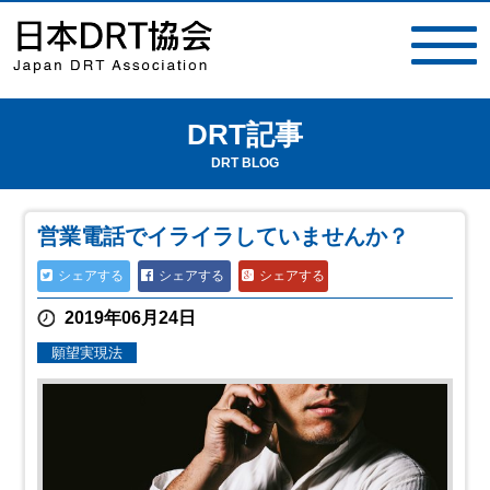
DRT記事
toggle
navigat
DRT BLOG
営業電話でイライラしていませんか？
シェアする
シェアする
シェアする
2019年06月24日
願望実現法