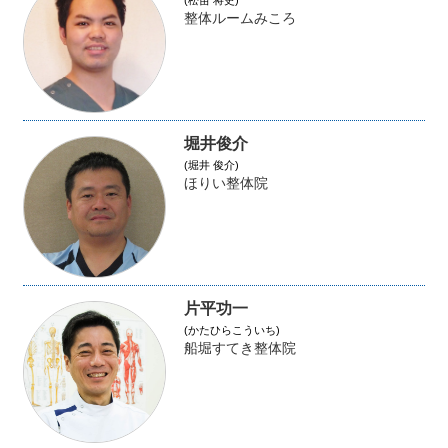
整体ルームみころ
堀井俊介
(堀井 俊介)
ほりい整体院
片平功一
(かたひらこういち)
船堀すてき整体院