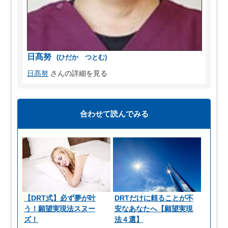
日髙努
(ひだか つとむ)
日髙努
さんの詳細を見る
合わせて読んでみる
【DRT式】必ず夢が叶
DRTだけに頼ることが不
う！願望実現法スヌー
安なあなたへ【願望実現
ズ！
法４選】