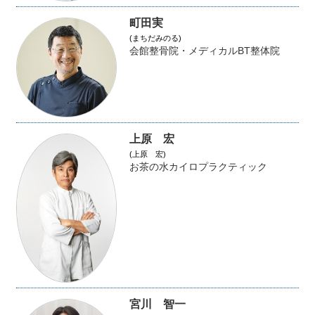
町田実
(まちだみのる)
会館整骨院・メディカルBT整体院
上原 宏
(上原 宏)
お茶の水カイロプラクティック
宮川 智一