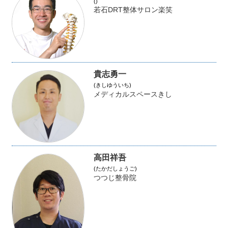
()
若石DRT整体サロン楽笑
貴志勇一
(きしゆういち)
メディカルスペースきし
高田祥吾
(たかだしょうご)
つつじ整骨院