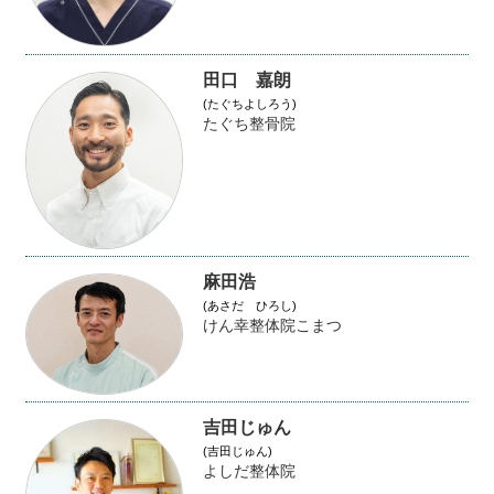
田口 嘉朗
(たぐちよしろう)
たぐち整骨院
麻田浩
(あさだ ひろし)
けん幸整体院こまつ
吉田じゅん
(吉田じゅん)
よしだ整体院