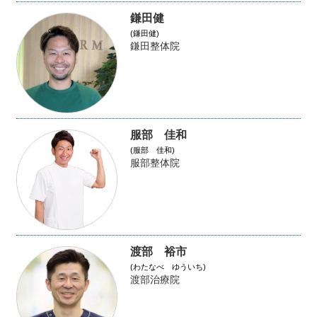
鎌田健
(鎌田健)
鎌田整体院
服部 佳和
(服部 佳和)
服部整体院
渡部 裕市
(わたなべ ゆういち)
渡部治療院