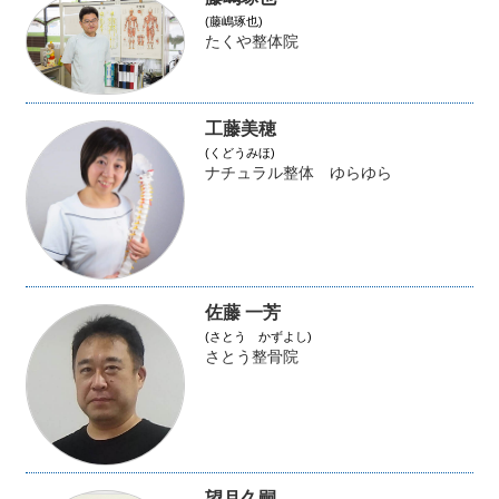
(藤嶋琢也)
たくや整体院
工藤美穂
(くどうみほ)
ナチュラル整体 ゆらゆら
佐藤 一芳
(さとう かずよし)
さとう整骨院
望月久嗣