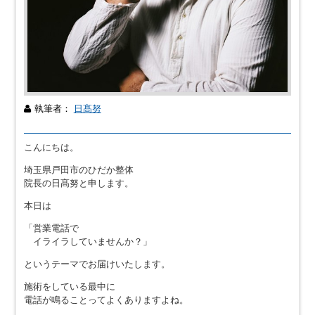
執筆者：
日髙努
こんにちは。
埼玉県戸田市のひだか整体
院長の日髙努と申します。
本日は
「営業電話で
イライラしていませんか？」
というテーマでお届けいたします。
施術をしている最中に
電話が鳴ることってよくありますよね。