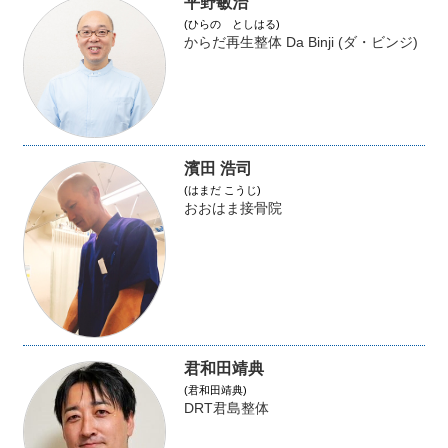
平野敏治
(ひらの としはる)
からだ再生整体 Da Binji (ダ・ビンジ)
濱田 浩司
(はまだ こうじ)
おおはま接骨院
君和田靖典
(君和田靖典)
DRT君島整体