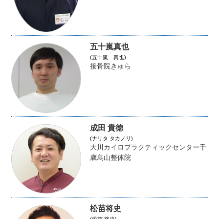
五十嵐真也
(五十嵐 真也)
接骨院きゅら
成田 貴徳
(ナリタ タカノリ)
大川カイロプラクティックセンター千
歳烏山整体院
松苗将史
(松苗 将史)