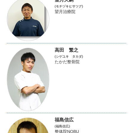
(モチヅキヒサツグ)
望月治療院
高田 繁之
(シゲユキ タカダ)
たかだ整骨院
福島信広
(福島信広)
整体院NOBU