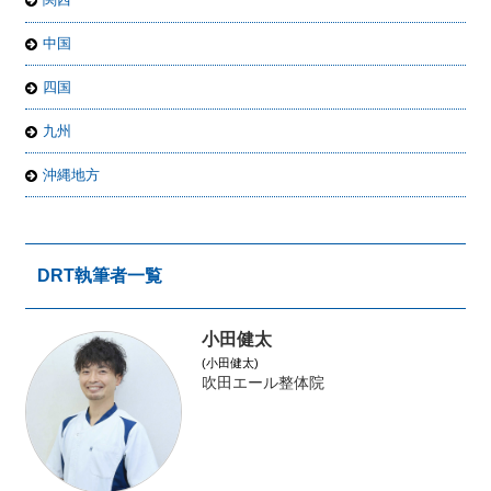
中国
四国
九州
沖縄地方
DRT執筆者一覧
小田健太
(小田健太)
吹田エール整体院