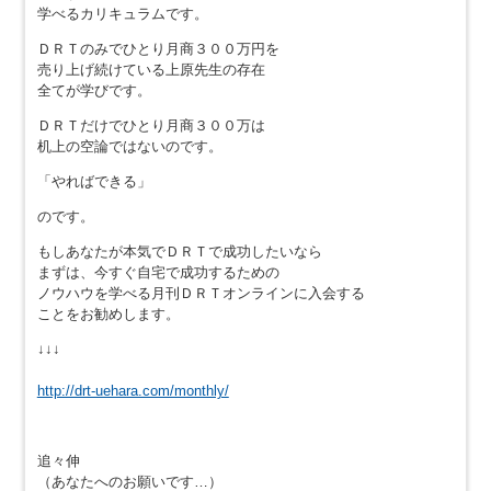
学べるカリキュラムです。
ＤＲＴのみでひとり月商３００万円を
売り上げ続けている上原先生の存在
全てが学びです。
ＤＲＴだけでひとり月商３００万は
机上の空論ではないのです。
「やればできる」
のです。
もしあなたが本気でＤＲＴで成功したいなら
まずは、今すぐ自宅で成功するための
ノウハウを学べる月刊ＤＲＴオンラインに入会する
ことをお勧めします。
↓↓↓
http://drt-uehara.com/monthly/
追々伸
（あなたへのお願いです…）