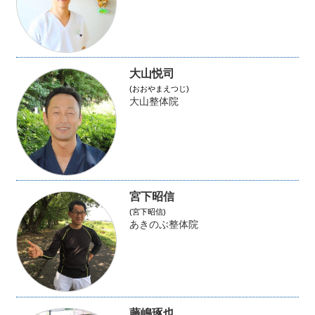
大山悦司
(おおやまえつじ)
大山整体院
宮下昭信
(宮下昭信)
あきのぶ整体院
藤嶋琢也