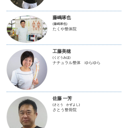
藤嶋琢也
(藤嶋琢也)
たくや整体院
工藤美穂
(くどうみほ)
ナチュラル整体 ゆらゆら
佐藤 一芳
(さとう かずよし)
さとう整骨院