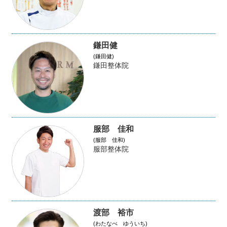
鎌田健
(鎌田健)
鎌田整体院
服部 佳和
(服部 佳和)
服部整体院
渡部 裕市
(わたなべ ゆういち)