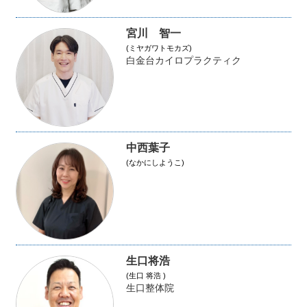
宮川 智一
(ミヤガワトモカズ)
白金台カイロプラクティク
中西葉子
(なかにしようこ)
生口将浩
(生口 将浩 )
生口整体院