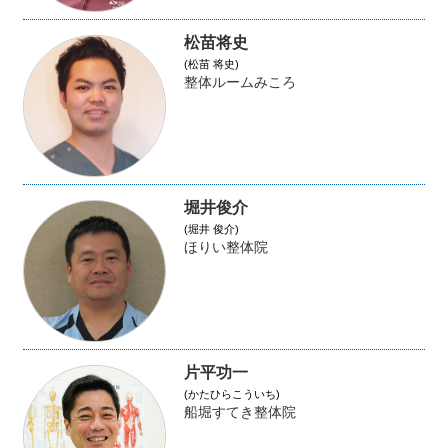
松苗将史
(松苗 将史)
整体ルームみころ
堀井俊介
(堀井 俊介)
ほりい整体院
片平功一
(かたひらこういち)
船堀すてき整体院