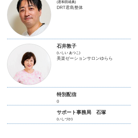
(君和田靖典)
DRT君島整体
石井敦子
(いしい あつこ)
美楽ゼーションサロンゆらら
特別配信
()
サポート事務局 石塚
(いしづか)