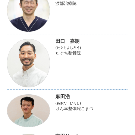
渡部治療院
田口 嘉朗
(たぐちよしろう)
たぐち整骨院
麻田浩
(あさだ ひろし)
けん幸整体院こまつ