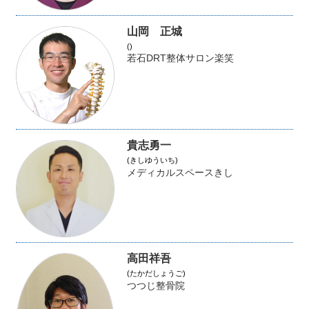
山岡 正城
()
若石DRT整体サロン楽笑
貴志勇一
(きしゆういち)
メディカルスペースきし
高田祥吾
(たかだしょうご)
つつじ整骨院