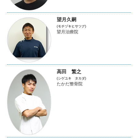
望月久嗣
(モチヅキヒサツグ)
望月治療院
高田 繁之
(シゲユキ タカダ)
たかだ整骨院