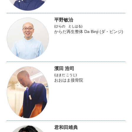
平野敏治
(ひらの としはる)
からだ再生整体 Da Binji (ダ・ビンジ)
濱田 浩司
(はまだ こうじ)
おおはま接骨院
君和田靖典