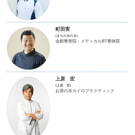
町田実
(まちだみのる)
会館整骨院・メディカルBT整体院
上原 宏
(上原 宏)
お茶の水カイロプラクティック