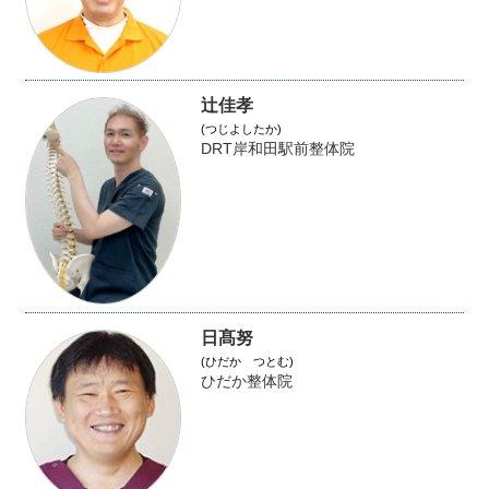
辻佳孝
(つじよしたか)
DRT岸和田駅前整体院
日髙努
(ひだか つとむ)
ひだか整体院