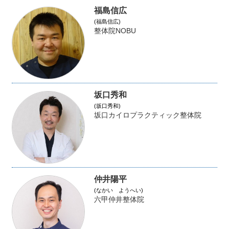
福島信広
(福島信広)
整体院NOBU
坂口秀和
(坂口秀和)
坂口カイロプラクティック整体院
仲井陽平
(なかい ようへい)
六甲仲井整体院