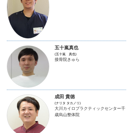
五十嵐真也
(五十嵐 真也)
接骨院きゅら
成田 貴徳
(ナリタ タカノリ)
大川カイロプラクティックセンター千
歳烏山整体院