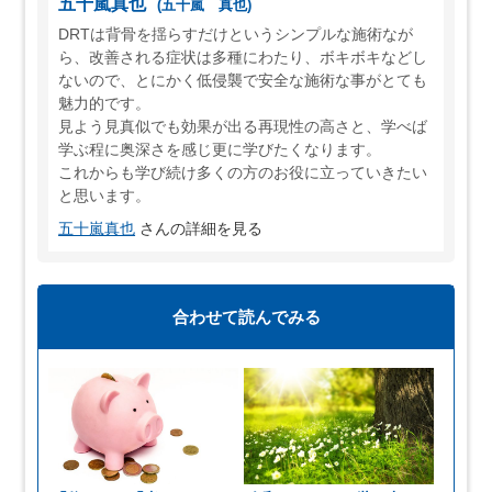
五十嵐真也
(五十嵐 真也)
DRTは背骨を揺らすだけというシンプルな施術なが
ら、改善される症状は多種にわたり、ボキボキなどし
ないので、とにかく低侵襲で安全な施術な事がとても
魅力的です。
見よう見真似でも効果が出る再現性の高さと、学べば
学ぶ程に奥深さを感じ更に学びたくなります。
これからも学び続け多くの方のお役に立っていきたい
と思います。
五十嵐真也
さんの詳細を見る
合わせて読んでみる