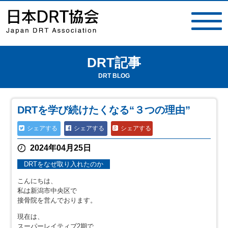
DRT記事
toggle
navigat
DRT BLOG
DRTを学び続けたくなる“３つの理由”
シェアする
シェアする
シェアする
2024年04月25日
DRTをなぜ取り入れたのか
こんにちは、
私は新潟市中央区で
接骨院を営んでおります。
現在は、
スーパーレイティブ2期で