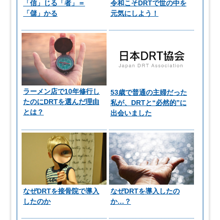
「信」じる「者」＝
令和こそDRTで世の中を
「儲」かる
元気にしよう！
ラーメン店で10年修行し
53歳で普通の主婦だった
たのにDRTを選んだ理由
私が、DRTと“必然的”に
とは？
出会いました
なぜDRTを接骨院で導入
なぜDRTを導入したの
したのか
か…？