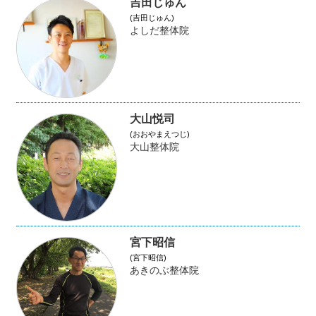
吉田じゅん
(吉田じゅん)
よしだ整体院
大山悦司
(おおやまえつじ)
大山整体院
宮下昭信
(宮下昭信)
あきのぶ整体院