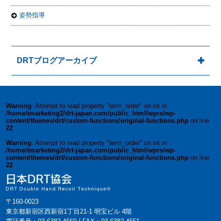
姿勢指導
DRTブログアーカイブ
Warning
: Attempt to read property "term_order" on int in
/home/tmarketing2/drt-japan.com/public_html/wprs/wp-
content/themes/drt/custom-functions/original-functions.php
on line
22
Warning
: Attempt to read property "term_order" on int in
/home/tmarketing2/drt-japan.com/public_html/wprs/wp-
content/themes/drt/custom-functions/original-functions.php
on line
22
〒160-0023
東京都新宿区西新宿1丁目21-1 明宝ビル 4階