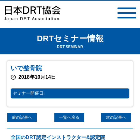
DRTセミナー情報
toggle
navigat
DRT SEMINAR
いで整骨院
2018年10月14日
セミナー開催日:
前の記事へ
一覧へ戻る
次の記事へ
全国のDRT認定インストラクター&認定院