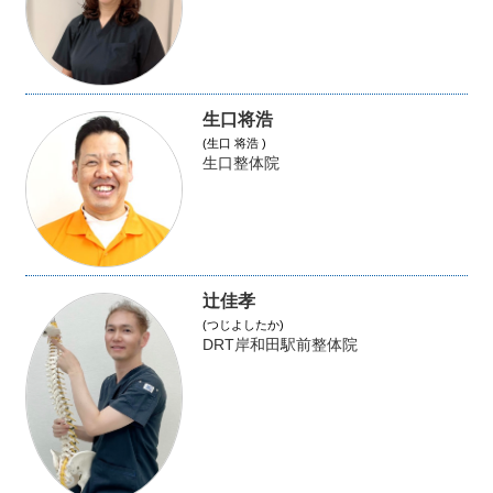
生口将浩
(生口 将浩 )
生口整体院
辻佳孝
(つじよしたか)
DRT岸和田駅前整体院