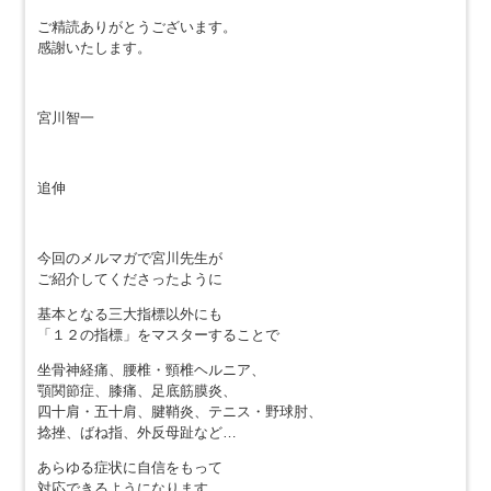
ご精読ありがとうございます。
感謝いたします。
宮川智一
追伸
今回のメルマガで宮川先生が
ご紹介してくださったように
基本となる三大指標以外にも
「１２の指標」をマスターすることで
坐骨神経痛、腰椎・頸椎ヘルニア、
顎関節症、膝痛、足底筋膜炎、
四十肩・五十肩、腱鞘炎、テニス・野球肘、
捻挫、ばね指、外反母趾など…
あらゆる症状に自信をもって
対応できるようになります。