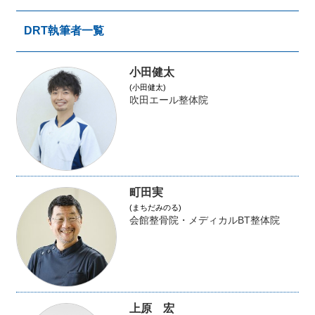
DRT執筆者一覧
小田健太
(小田健太)
吹田エール整体院
町田実
(まちだみのる)
会館整骨院・メディカルBT整体院
上原 宏