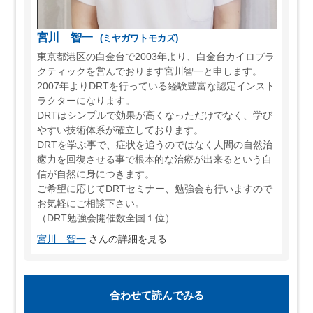
宮川 智一
(ミヤガワトモカズ)
東京都港区の白金台で2003年より、白金台カイロプラ
クティックを営んでおります宮川智一と申します。
2007年よりDRTを行っている経験豊富な認定インスト
ラクターになります。
DRTはシンプルで効果が高くなっただけでなく、学び
やすい技術体系が確立しております。
DRTを学ぶ事で、症状を追うのではなく人間の自然治
癒力を回復させる事で根本的な治療が出来るという自
信が自然に身につきます。
ご希望に応じてDRTセミナー、勉強会も行いますので
お気軽にご相談下さい。
（DRT勉強会開催数全国１位）
宮川 智一
さんの詳細を見る
合わせて読んでみる