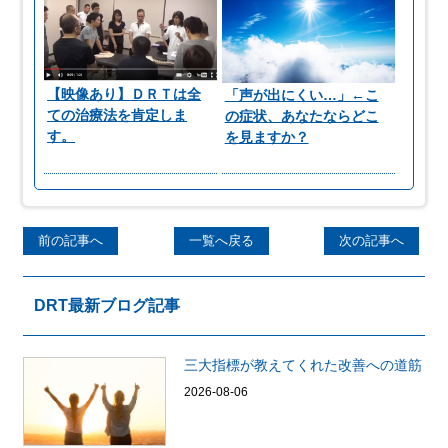
【映像あり】ＤＲＴは全
「声が出にくい…」←こ
ての治療法を肯定しま
の症状、あなたならどこ
す。
を見ますか？
前の記事へ
一覧へ戻る
次の記事へ
DRT最新ブログ記事
三大指標が教えてくれた改善への道筋
2026-08-06