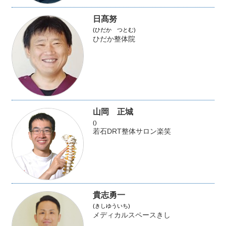
日髙努
(ひだか つとむ)
ひだか整体院
山岡 正城
()
若石DRT整体サロン楽笑
貴志勇一
(きしゆういち)
メディカルスペースきし