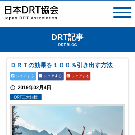
DRT記事
toggle
navigat
DRT BLOG
ＤＲＴの効果を１００％引き出す方法
シェアする
シェアする
シェアする
2019年02月4日
DRT三大指標