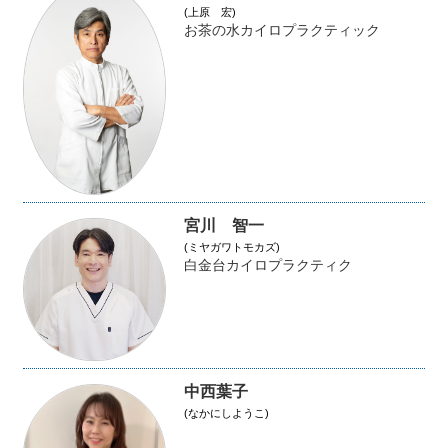
(上原 宏)
お茶の水カイロプラクティック
宮川 智一
(ミヤガワトモカズ)
白金台カイロプラクティク
中西葉子
(なかにしようこ)