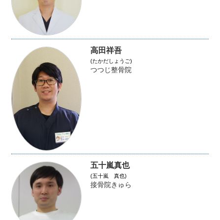
高田祥吾
(たかだしょうご)
つつじ整骨院
五十嵐真也
(五十嵐 真也)
接骨院きゅら