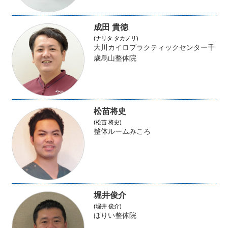
成田 貴徳
(ナリタ タカノリ)
大川カイロプラクティックセンター千
歳烏山整体院
松苗将史
(松苗 将史)
整体ルームみころ
堀井俊介
(堀井 俊介)
ほりい整体院