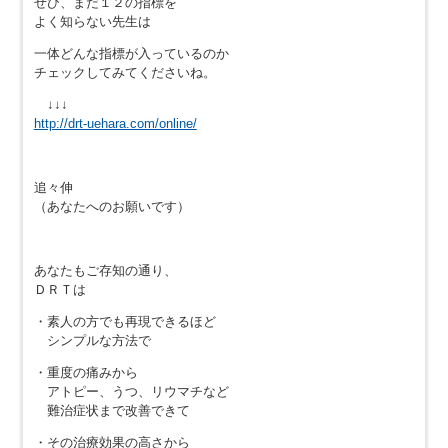
ぜひ、まだ１２の指標を
よく知らない先生は
一体どんな指標が入っているのか
チェックしてみてくださいね。
↓↓↓
http://drt-uehara.com/online/
追々伸
（あなたへのお願いです）
あなたもご存知の通り、
ＤＲＴは
・素人の方でも再現できるほど
シンプルな方法で
・重度の痛みから
アトピー、うつ、リウマチなど
難治症状まで改善できて
・その治療効果の高さから