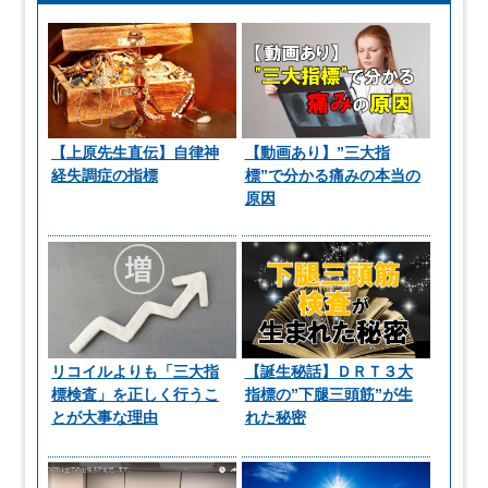
【上原先生直伝】自律神
【動画あり】”三大指
経失調症の指標
標”で分かる痛みの本当の
原因
リコイルよりも「三大指
【誕生秘話】ＤＲＴ３大
標検査」を正しく行うこ
指標の”下腿三頭筋”が生
とが大事な理由
れた秘密