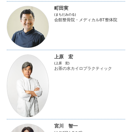
町田実
(まちだみのる)
会館整骨院・メディカルBT整体院
上原 宏
(上原 宏)
お茶の水カイロプラクティック
宮川 智一