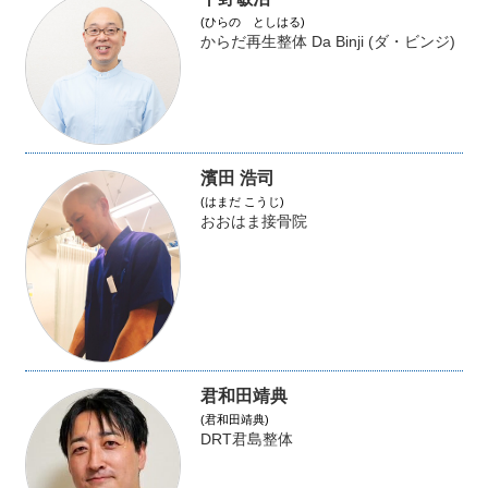
(ひらの としはる)
からだ再生整体 Da Binji (ダ・ビンジ)
濱田 浩司
(はまだ こうじ)
おおはま接骨院
君和田靖典
(君和田靖典)
DRT君島整体