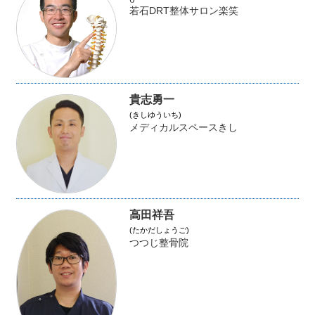
若石DRT整体サロン楽笑
貴志勇一
(きしゆういち)
メディカルスペースきし
高田祥吾
(たかだしょうご)
つつじ整骨院