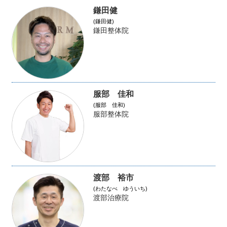
鎌田健
(鎌田健)
鎌田整体院
服部 佳和
(服部 佳和)
服部整体院
渡部 裕市
(わたなべ ゆういち)
渡部治療院