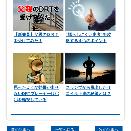
【新発見】父親のＤＲＴ
“揺らしにくい患者”を攻
を受けてみた！
略する４つのポイント
思ったような効果が出せ
スランプから脱出したリ
ないDRTプレーヤーは〇
コイル上達の秘策とは？
〇を軽視している
前の記事へ
一覧へ戻る
次の記事へ