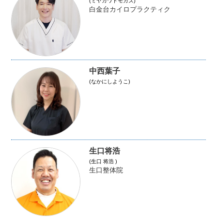
(ミヤガワトモカズ)
白金台カイロプラクティク
中西葉子
(なかにしようこ)
生口将浩
(生口 将浩 )
生口整体院