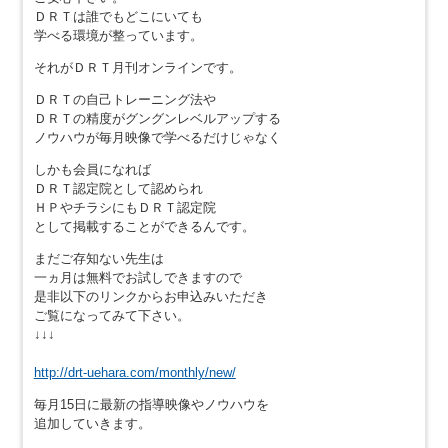
ＤＲＴは誰でもどこにいても
学べる環境が整っています。
それがＤＲＴ月刊オンラインです。
ＤＲＴの自己トレーニング法や
ＤＲＴの精度がグングンレベルアップする
ノウハウが毎月映像で学べるだけじゃなく
しかも会員になれば
ＤＲＴ認定院として認められ
ＨＰやチラシにもＤＲＴ認定院
として掲載することができるんです。
まだご存知ない先生は
一ヵ月は無料でお試しできますので
是非以下のリンクからお申込みいただき
ご覧になってみて下さい。
↓↓↓
http://drt-uehara.com/monthly/new/
毎月15日に最新の指導映像やノウハウを
追加していきます。