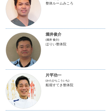
整体ルームみころ
堀井俊介
(堀井 俊介)
ほりい整体院
片平功一
(かたひらこういち)
船堀すてき整体院