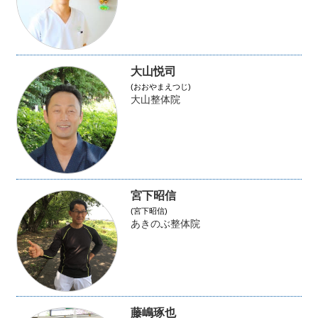
大山悦司
(おおやまえつじ)
大山整体院
宮下昭信
(宮下昭信)
あきのぶ整体院
藤嶋琢也