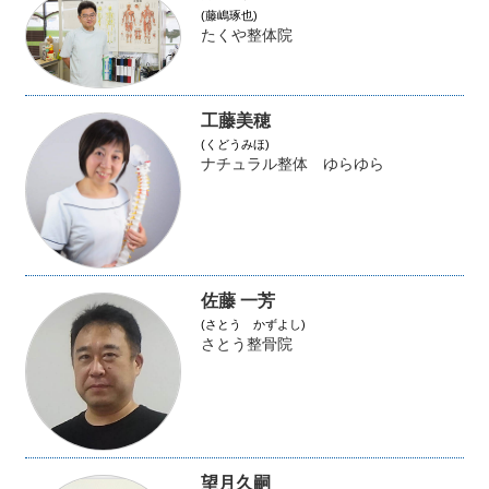
(藤嶋琢也)
たくや整体院
工藤美穂
(くどうみほ)
ナチュラル整体 ゆらゆら
佐藤 一芳
(さとう かずよし)
さとう整骨院
望月久嗣