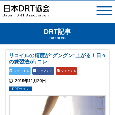
DRT記事
toggle
navigat
DRT BLOG
リコイルの精度が”グングン”上がる！日々
の練習法が↓コレ
シェアする
シェアする
シェアする
2019年11月20日
DRTのコツ