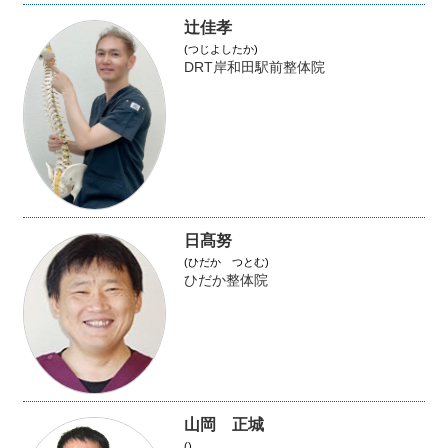
辻佳孝
(つじよしたか)
DRT岸和田駅前整体院
日髙努
(ひだか つとむ)
ひだか整体院
山岡 正城
()