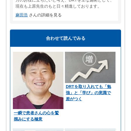
方のお役に立ちたいと考え、DRTを主な施術として、
現在も上原先生のもと日々精進しております。
麻田浩
さんの詳細を見る
合わせて読んでみる
DRTを取り入れても「勉
強」と「学び」の意識で
差がつく
一瞬で患者さんの心を鷲
掴みにする極意