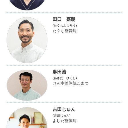
田口 嘉朗
(たぐちよしろう)
たぐち整骨院
麻田浩
(あさだ ひろし)
けん幸整体院こまつ
吉田じゅん
(吉田じゅん)
よしだ整体院