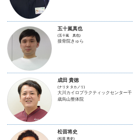
五十嵐真也
(五十嵐 真也)
接骨院きゅら
成田 貴徳
(ナリタ タカノリ)
大川カイロプラクティックセンター千
歳烏山整体院
松苗将史
(松苗 将史)