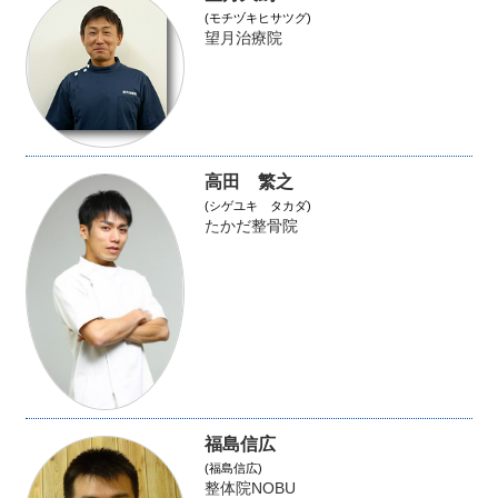
(モチヅキヒサツグ)
望月治療院
高田 繁之
(シゲユキ タカダ)
たかだ整骨院
福島信広
(福島信広)
整体院NOBU