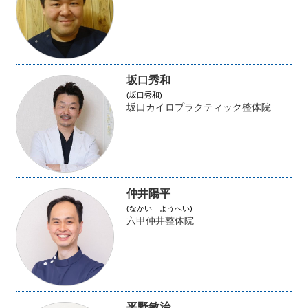
坂口秀和
(坂口秀和)
坂口カイロプラクティック整体院
仲井陽平
(なかい ようへい)
六甲仲井整体院
平野敏治