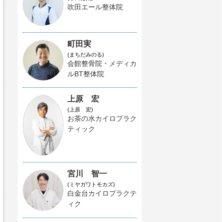
吹田エール整体院
町田実
(まちだみのる)
会館整骨院・メディカ
ルBT整体院
上原 宏
(上原 宏)
お茶の水カイロプラク
ティック
宮川 智一
(ミヤガワトモカズ)
白金台カイロプラクテ
ィク