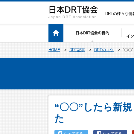
DRTの様々な
HOME
>
DRT記事
>
DRTのコツ
>
“〇〇
“〇〇”したら新規
た
シェアする
シェアする