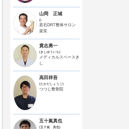
山岡 正城
()
若石DRT整体サロン
楽笑
貴志勇一
(きしゆういち)
メディカルスペースき
し
高田祥吾
(たかだしょうご)
つつじ整骨院
五十嵐真也
(五十嵐 真也)