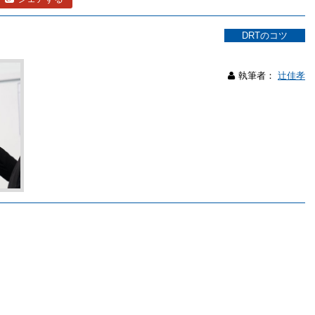
DRTのコツ
執筆者：
辻佳孝