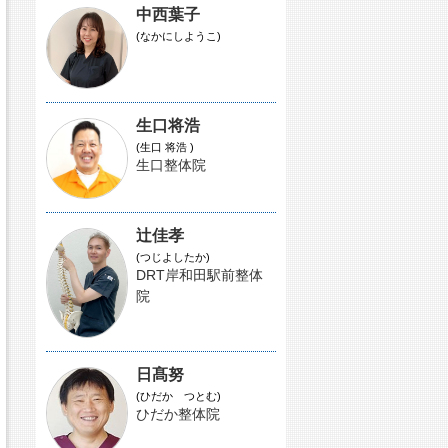
中西葉子
(なかにしようこ)
生口将浩
(生口 将浩 )
生口整体院
辻佳孝
(つじよしたか)
DRT岸和田駅前整体
院
日髙努
(ひだか つとむ)
ひだか整体院