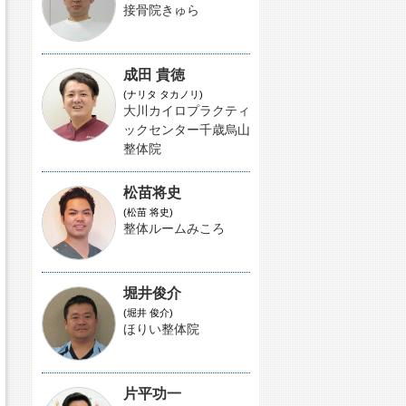
接骨院きゅら
成田 貴徳
(ナリタ タカノリ)
大川カイロプラクティ
ックセンター千歳烏山
整体院
松苗将史
(松苗 将史)
整体ルームみころ
堀井俊介
(堀井 俊介)
ほりい整体院
片平功一